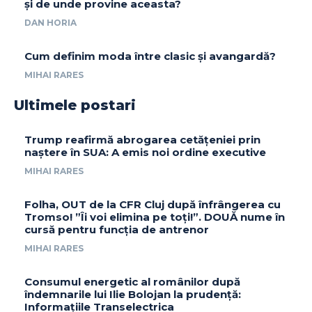
și de unde provine aceasta?
DAN HORIA
Cum definim moda între clasic și avangardă?
MIHAI RARES
Ultimele postari
Trump reafirmă abrogarea cetățeniei prin
naștere în SUA: A emis noi ordine executive
MIHAI RARES
Folha, OUT de la CFR Cluj după înfrângerea cu
Tromso! ”Îi voi elimina pe toți!”. DOUĂ nume în
cursă pentru funcția de antrenor
MIHAI RARES
Consumul energetic al românilor după
îndemnarile lui Ilie Bolojan la prudență:
Informațiile Transelectrica