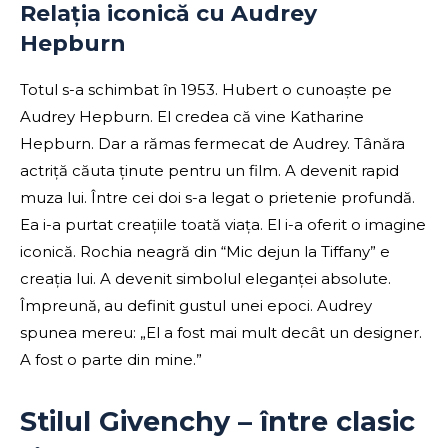
Relația iconică cu Audrey
Hepburn
Totul s-a schimbat în 1953. Hubert o cunoaște pe
Audrey Hepburn. El credea că vine Katharine
Hepburn. Dar a rămas fermecat de Audrey. Tânăra
actriță căuta ținute pentru un film. A devenit rapid
muza lui. Între cei doi s-a legat o prietenie profundă.
Ea i-a purtat creațiile toată viața. El i-a oferit o imagine
iconică. Rochia neagră din “Mic dejun la Tiffany” e
creația lui. A devenit simbolul eleganței absolute.
Împreună, au definit gustul unei epoci. Audrey
spunea mereu: „El a fost mai mult decât un designer.
A fost o parte din mine.”
Stilul Givenchy – între clasic