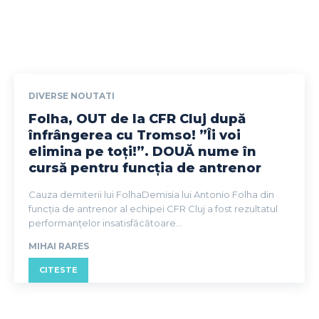
DIVERSE NOUTATI
Folha, OUT de la CFR Cluj după
înfrângerea cu Tromso! ”Îi voi
elimina pe toți!”. DOUĂ nume în
cursă pentru funcția de antrenor
Cauza demiterii lui FolhaDemisia lui Antonio Folha din
funcția de antrenor al echipei CFR Cluj a fost rezultatul
performanțelor insatisfăcătoare...
MIHAI RARES
CITESTE