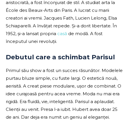
aristocrată, a fost înconjurat de stil. A studiat arta la
École des Beaux-Arts din Paris. A lucrat cu marii
creatori ai vremii. Jacques Fath, Lucien Lelong, Elsa
Schiaparelli. A învățat repede. Și-a dorit libertate. În
1952, și-a lansat propria
casă
de modă. A fost
începutul unei revoluții.
Debutul care a schimbat Parisul
Primul său show a fost un succes răsunător. Modelele
purtau bluze simple, cu fuste largi. O estetică nouă,
aerisită. A creat piese modulare, ușor de combinat. O
idee curajoasă pentru acea vreme. Moda nu mai era
rigidă. Era fluidă, vie, inteligentă. Parisul a aplaudat.
Clienții au venit. Presa l-a iubit. Hubert avea doar 25
de ani. Dar deja era numit un geniu al eleganței.