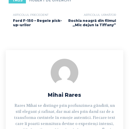
TAGS
HUBERT DE GIVENCHY
ARTICOLUL PRECEDENT
ARTICOLUL URMĂTOR
Ford F-150 – Regele pick-
Rochia neagră din filmul
up-urilor
„Mic dejun la Tiffany”
Mihai Rares
Rares Mihai se distinge prin profunzimea gândirii, un
stil elegant și rafinat, dar mai ales prin darul rar de a
transforma cuvintele în emoție autentică. Fiecare text
care îi poartă semnătura devine o experiență intensă,