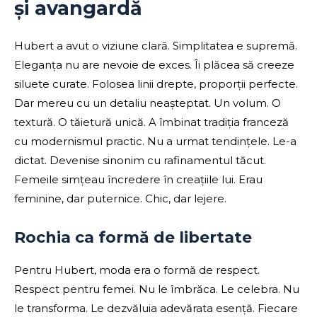
și avangardă
Hubert a avut o viziune clară. Simplitatea e supremă.
Eleganța nu are nevoie de exces. Îi plăcea să creeze
siluete curate. Folosea linii drepte, proporții perfecte.
Dar mereu cu un detaliu neașteptat. Un volum. O
textură. O tăietură unică. A îmbinat tradiția franceză
cu modernismul practic. Nu a urmat tendințele. Le-a
dictat. Devenise sinonim cu rafinamentul tăcut.
Femeile simțeau încredere în creațiile lui. Erau
feminine, dar puternice. Chic, dar lejere.
Rochia ca formă de libertate
Pentru Hubert, moda era o formă de respect.
Respect pentru femei. Nu le îmbrăca. Le celebra. Nu
le transforma. Le dezvăluia adevărata esență. Fiecare