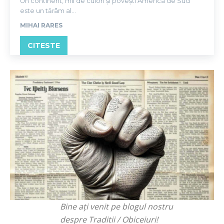
Un continent, mii de culori și povești America de Sud
este un tărâm al...
MIHAI RARES
CITESTE
Bine ați venit pe blogul nostru
despre Traditii / Obiceiuri!