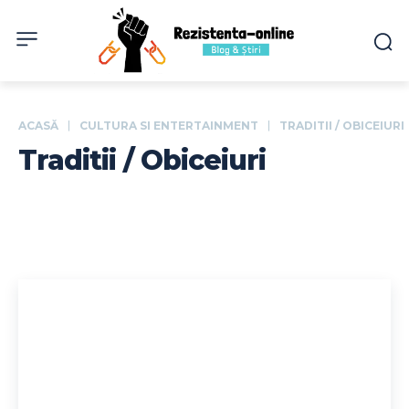
ACASĂ
CULTURA SI ENTERTAINMENT
TRADITII / OBICEIURI
Traditii / Obiceiuri
Showbiz