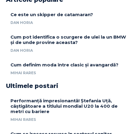
Ce este un skipper de catamaran?
DAN HORIA
Cum pot identifica o scurgere de ulei la un BMW
și de unde provine aceasta?
DAN HORIA
Cum definim moda între clasic și avangardă?
MIHAI RARES
Ultimele postari
Performanță impresionantă! Ștefania Uță,
câștigătoare a titlului mondial U20 la 400 de
metri cu bariere
MIHAI RARES
Cum se irosesc resurse în sectorul sanitar.