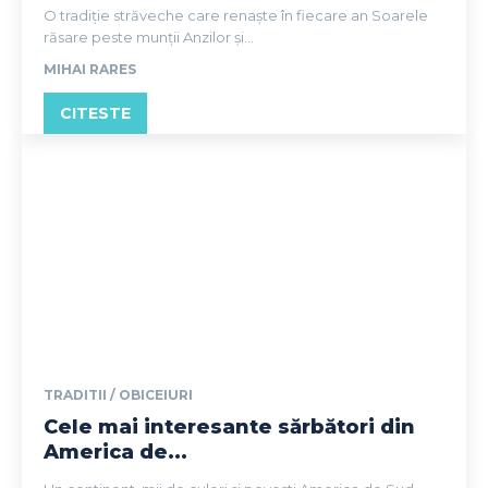
O tradiție străveche care renaște în fiecare an Soarele
răsare peste munții Anzilor și...
MIHAI RARES
CITESTE
TRADITII / OBICEIURI
Cele mai interesante sărbători din
America de...