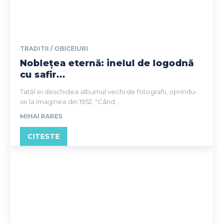
TRADITII / OBICEIURI
Noblețea eternă: inelul de logodnă
cu safir...
Tatăl ei deschidea albumul vechi de fotografii, oprindu-
se la imaginea din 1952. "Când...
MIHAI RARES
CITESTE