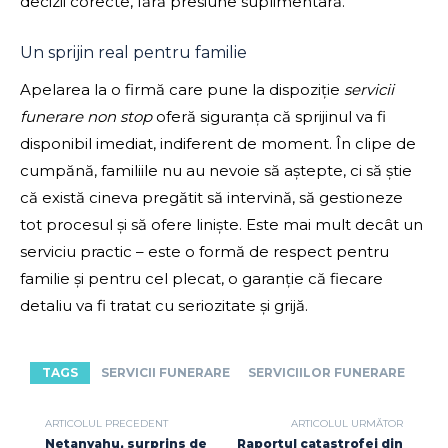
decizii corecte, fără presiune suplimentară.
Un sprijin real pentru familie
Apelarea la o firmă care pune la dispoziție
servicii
funerare non stop
oferă siguranța că sprijinul va fi
disponibil imediat, indiferent de moment. În clipe de
cumpănă, familiile nu au nevoie să aștepte, ci să știe
că există cineva pregătit să intervină, să gestioneze
tot procesul și să ofere liniște. Este mai mult decât un
serviciu practic – este o formă de respect pentru
familie și pentru cel plecat, o garanție că fiecare
detaliu va fi tratat cu seriozitate și grijă.
TAGS
SERVICII FUNERARE
SERVICIILOR FUNERARE
ARTICOLUL PRECEDENT
ARTICOLUL URMĂTOR
Netanyahu, surprins de
Raportul catastrofei din