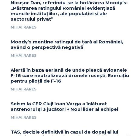
Nicușor Dan, referindu-se la hotărârea Moody’s:
„Păstrarea ratingului României evidențiază
muncile instituțiilor, ale populației și ale
sectorului privat”
MIHAI RARES
Moody’s menține ratingul de țară al României,
având o perspectivă negativă
MIHAI RARES
Alertă în baza aeriană de unde pleacă avioanele
F-16 care neutralizează dronele rusești. Exercițiu
pentru piloții de F-16
MIHAI RARES
Seism la CFR Cluj! Ioan Varga a înlăturat
antrenorul și 3 jucători + Noul lider al echipei
MIHAI RARES
TAS, decizie definitivă în cazul de dopaj al lui