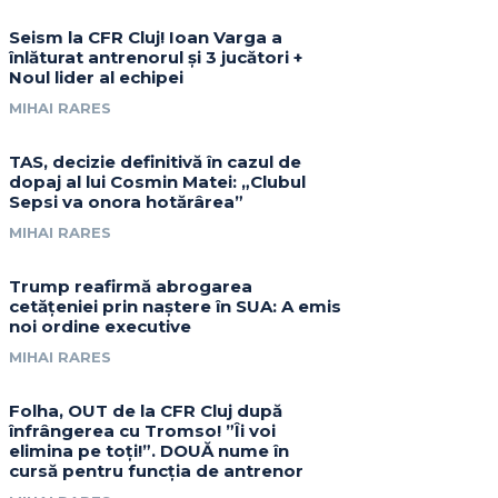
Seism la CFR Cluj! Ioan Varga a
înlăturat antrenorul și 3 jucători +
Noul lider al echipei
MIHAI RARES
TAS, decizie definitivă în cazul de
dopaj al lui Cosmin Matei: „Clubul
Sepsi va onora hotărârea”
MIHAI RARES
Trump reafirmă abrogarea
cetățeniei prin naștere în SUA: A emis
noi ordine executive
MIHAI RARES
Folha, OUT de la CFR Cluj după
înfrângerea cu Tromso! ”Îi voi
elimina pe toți!”. DOUĂ nume în
cursă pentru funcția de antrenor