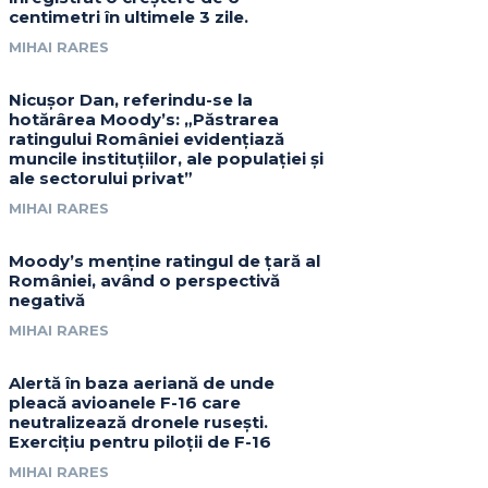
centimetri în ultimele 3 zile.
MIHAI RARES
Nicușor Dan, referindu-se la
hotărârea Moody’s: „Păstrarea
ratingului României evidențiază
muncile instituțiilor, ale populației și
ale sectorului privat”
MIHAI RARES
Moody’s menține ratingul de țară al
României, având o perspectivă
negativă
MIHAI RARES
Alertă în baza aeriană de unde
pleacă avioanele F-16 care
neutralizează dronele rusești.
Exercițiu pentru piloții de F-16
MIHAI RARES