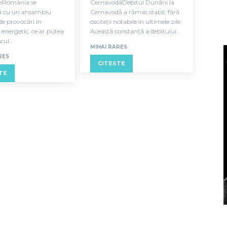
ceRomânia se
CernavodăDebitul Dunării la
ă cu un ansamblu
Cernavodă a rămas stabil, fără
e provocări în
oscilații notabile în ultimele zile.
energetic, ce ar putea
Această constanță a debitului...
cul...
MIHAI RARES
RES
CITESTE
TE