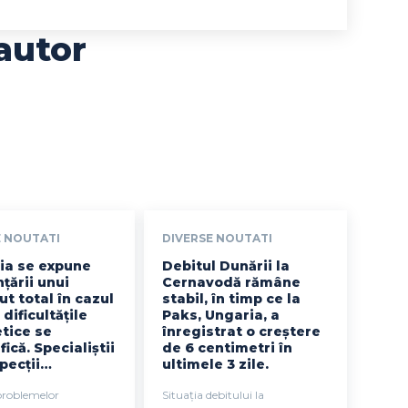
autor
E NOUTATI
DIVERSE NOUTATI
a se expune
Debitul Dunării la
țării unui
Cernavodă rămâne
t total în cazul
stabil, în timp ce la
 dificultățile
Paks, Ungaria, a
tice se
înregistrat o creștere
fică. Specialiștii
de 6 centimetri în
specții…
ultimele 3 zile.
problemelor
Situația debitului la