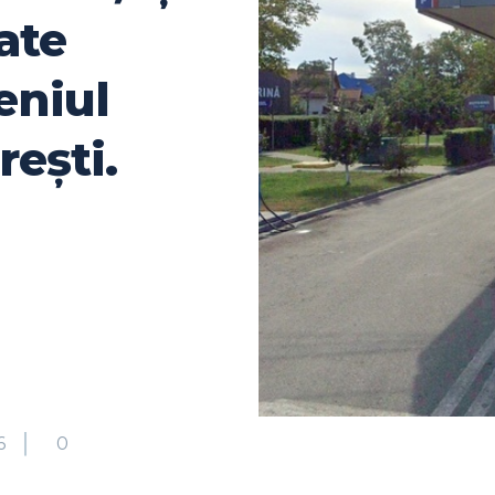
ate
eniul
rești.
6
0