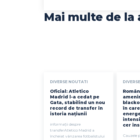
Mai multe de la 
DIVERSE NOUTATI
DIVERS
Oficial: Atletico
Români
Madrid l-a cedat pe
amenin
Gata, stabilind un nou
blackou
record de transfer în
în care
istoria națiunii
energe
intensi
informații despre
cer in
transferAtletico Madrid a
Cauzele 
încheiat vânzarea fotbalistului