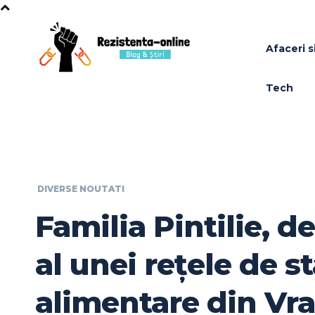
Afaceri si
Tech
DIVERSE NOUTATI
Familia Pintilie, d
al unei rețele de st
alimentare din Vra