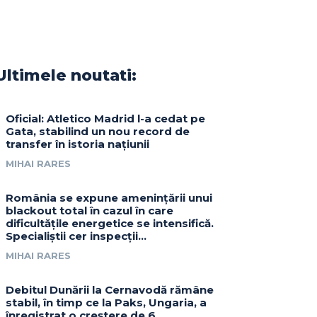
Ultimele noutati:
Oficial: Atletico Madrid l-a cedat pe
Gata, stabilind un nou record de
transfer în istoria națiunii
MIHAI RARES
România se expune amenințării unui
blackout total în cazul în care
dificultățile energetice se intensifică.
Specialiștii cer inspecții…
MIHAI RARES
Debitul Dunării la Cernavodă rămâne
stabil, în timp ce la Paks, Ungaria, a
înregistrat o creștere de 6