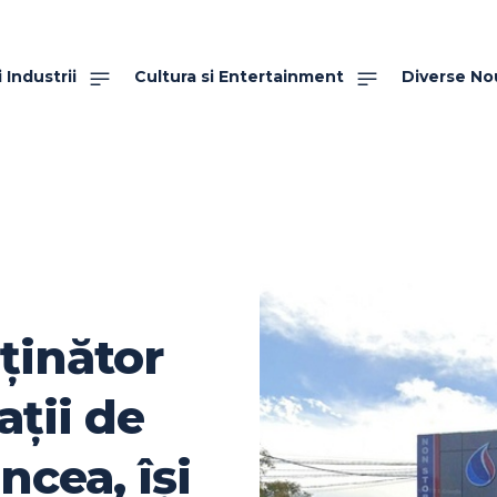
 Industrii
Cultura si Entertainment
Diverse No
eținător
ații de
ncea, își