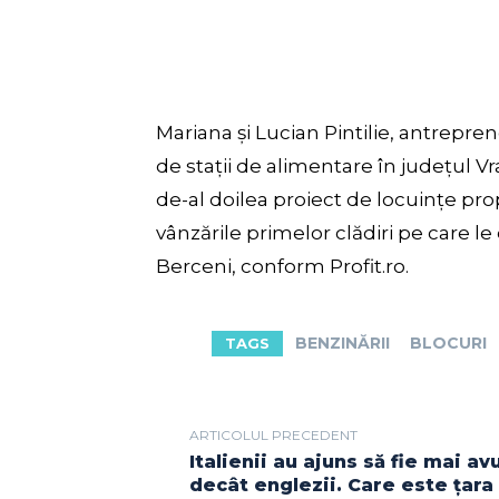
Mariana și Lucian Pintilie, antrepre
de stații de alimentare în județul V
de-al doilea proiect de locuințe pr
vânzările primelor clădiri pe care le 
Berceni, conform Profit.ro.
BENZINĂRII
BLOCURI
TAGS
ARTICOLUL PRECEDENT
Italienii au ajuns să fie mai avu
decât englezii. Care este țara