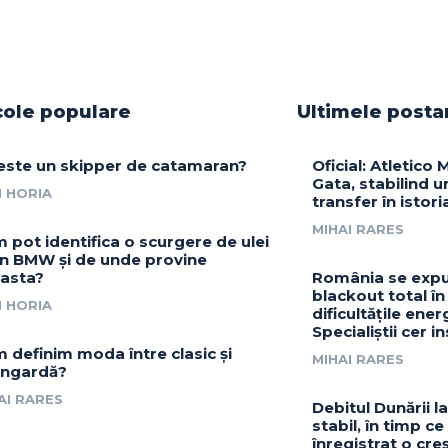
cole populare
Ultimele posta
este un skipper de catamaran?
Oficial: Atletico
Gata, stabilind 
 HORIA
transfer în istori
MIHAI RARES
 pot identifica o scurgere de ulei
un BMW și de unde provine
asta?
România se expu
blackout total în
 HORIA
dificultățile ener
Specialiștii cer i
 definim moda între clasic și
MIHAI RARES
ngardă?
AI RARES
Debitul Dunării 
stabil, în timp ce
înregistrat o cre