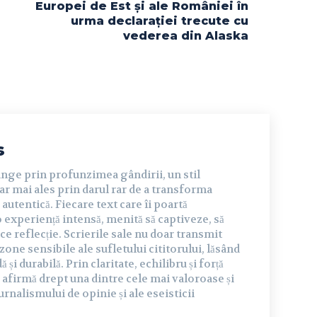
Europei de Est și ale României în
urma declarației trecute cu
vederea din Alaska
s
inge prin profunzimea gândirii, un stil
dar mai ales prin darul rar de a transforma
autentică. Fiecare text care îi poartă
experiență intensă, menită să captiveze, să
ce reflecție. Scrierile sale nu doar transmit
 zone sensibile ale sufletului cititorului, lăsând
și durabilă. Prin claritate, echilibru și forță
 afirmă drept una dintre cele mai valoroase și
urnalismului de opinie și ale eseisticii