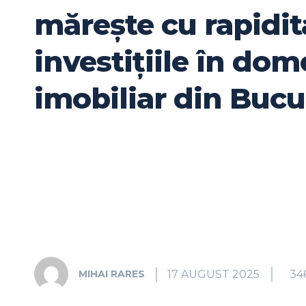
mărește cu rapidit
investițiile în dom
imobiliar din Bucu
17 AUGUST 2025
34
MIHAI RARES