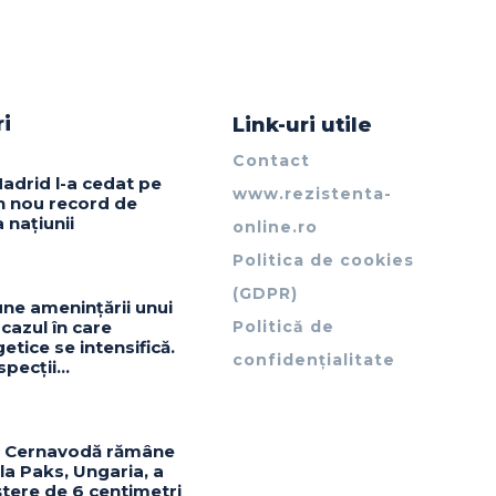
ri
Link-uri utile
Contact
 Madrid l-a cedat pe
www.rezistenta-
un nou record de
a națiunii
online.ro
Politica de cookies
(GDPR)
ne amenințării unui
 cazul în care
Politică de
getice se intensifică.
confidențialitate
nspecții…
la Cernavodă rămâne
 la Paks, Ungaria, a
ștere de 6 centimetri