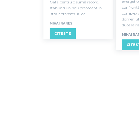
energeti
Gata pentru o sumă record,
confrunt
stabilind un nou precedent în
complex d
istoria transferurilor...
domeniul 
MIHAI RARES
duce la ris
CITESTE
MIHAI RA
CITES