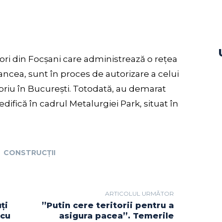
nori din Focșani care administrează o rețea
rancea, sunt în proces de autorizare a celui
opriu în București. Totodată, au demarat
edifică în cadrul Metalurgiei Park, situat în
CONSTRUCȚII
ARTICOLUL URMĂTOR
ți
”Putin cere teritorii pentru a
 cu
asigura pacea”. Temerile