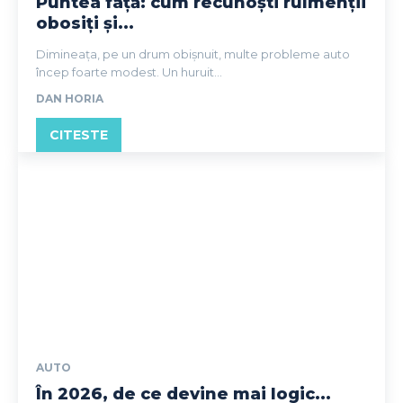
Puntea față: cum recunoști rulmenții
obosiți și...
Dimineața, pe un drum obișnuit, multe probleme auto
încep foarte modest. Un huruit...
DAN HORIA
CITESTE
AUTO
În 2026, de ce devine mai logic...