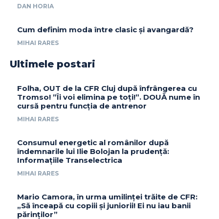
DAN HORIA
Cum definim moda între clasic și avangardă?
MIHAI RARES
Ultimele postari
Folha, OUT de la CFR Cluj după înfrângerea cu
Tromso! ”Îi voi elimina pe toți!”. DOUĂ nume în
cursă pentru funcția de antrenor
MIHAI RARES
Consumul energetic al românilor după
îndemnarile lui Ilie Bolojan la prudență:
Informațiile Transelectrica
MIHAI RARES
Mario Camora, în urma umilinței trăite de CFR:
„Să înceapă cu copiii și juniorii! Ei nu iau banii
părinților”