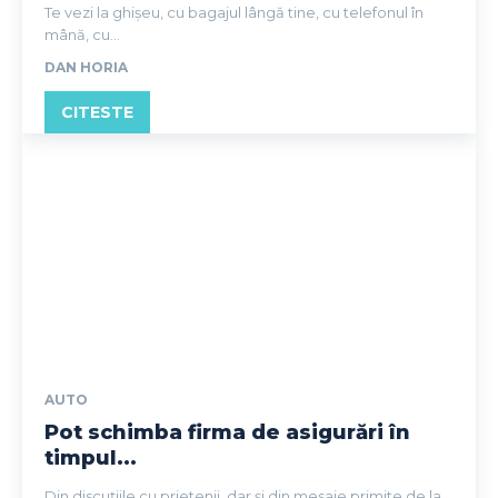
Te vezi la ghișeu, cu bagajul lângă tine, cu telefonul în
mână, cu...
DAN HORIA
CITESTE
AUTO
Pot schimba firma de asigurări în
timpul...
Din discuțiile cu prietenii, dar și din mesaje primite de la