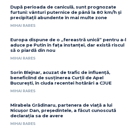
După perioada de caniculă, sunt prognozate
furtuni: vânturi puternice de până la 80 km/h și
precipitații abundente în mai multe zone
MIHAI RARES
Europa dispune de o „fereastră unică” pentru a-l
aduce pe Putin în fața instanței, dar există riscul
să o piardă din nou
MIHAI RARES
Sorin Blejnar, acuzat de trafic de influență,
beneficiind de susținerea Curții de Apel
București, în ciuda recentei hotărâri a CJUE
MIHAI RARES
Mirabela Grădinaru, partenera de viață a lui
Nicușor Dan, președintele, a făcut cunoscută
declarația sa de avere
MIHAI RARES