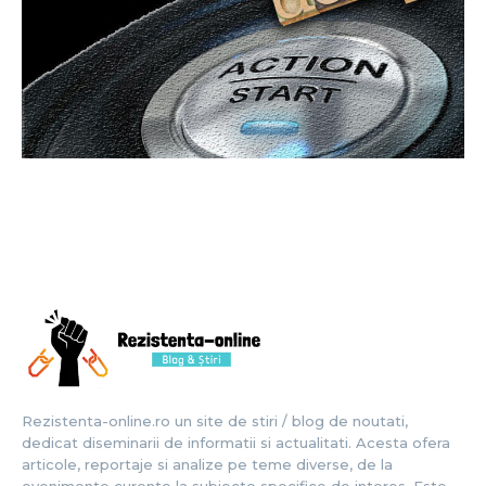
Rezistenta-online.ro un site de stiri / blog de noutati,
dedicat diseminarii de informatii si actualitati. Acesta ofera
articole, reportaje si analize pe teme diverse, de la
evenimente curente la subiecte specifice de interes. Este