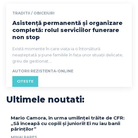
TRADITII / OBICEIURI
Asistență permanentă și organizare
completă: rolul serviciilor funerare
non stop
Există momente în care viața ia o întorsătură
neașteptată și pune familiile în fața unor situații delicate,
greu de gestionat....
AUTORII REZISTENTA-ONLINE
CITESTE
Ultimele noutati:
Mario Camora, în urma umilinței trăite de CFR:
„Să înceapă cu copiii și juniorii! Ei nu iau banii
părinților”
MIHAI RARES