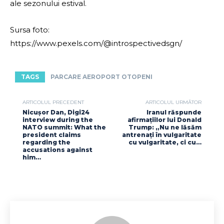
ale sezonului estival.
Sursa foto:
https://www.pexels.com/@introspectivedsgn/
TAGS
PARCARE AEROPORT OTOPENI
ARTICOLUL PRECEDENT
ARTICOLUL URMĂTOR
Nicușor Dan, Digi24
Iranul răspunde
interview during the
afirmațiilor lui Donald
NATO summit: What the
Trump: „Nu ne lăsăm
president claims
antrenați în vulgaritate
regarding the
cu vulgaritate, ci cu…
accusations against
him…