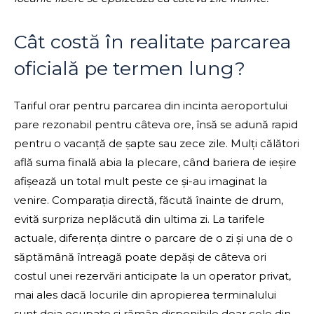
Cât costă în realitate parcarea
oficială pe termen lung?
Tariful orar pentru parcarea din incinta aeroportului
pare rezonabil pentru câteva ore, însă se adună rapid
pentru o vacanță de șapte sau zece zile. Mulți călători
află suma finală abia la plecare, când bariera de ieșire
afișează un total mult peste ce și-au imaginat la
venire. Comparația directă, făcută înainte de drum,
evită surpriza neplăcută din ultima zi. La tarifele
actuale, diferența dintre o parcare de o zi și una de o
săptămână întreagă poate depăși de câteva ori
costul unei rezervări anticipate la un operator privat,
mai ales dacă locurile din apropierea terminalului
sunt deja ocupate și rămân disponibile doar cele din