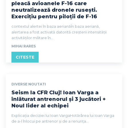
pleacă avioanele F-16 care
neutralizează dronele rusești.
Exercițiu pentru piloții de F-16
contextul alertei în baza aerianăÎn baza aeriană,
alertarea a fost activată datorită creșterii intensității
activităților militare în...
MIHAI RARES
CITESTE
DIVERSE NOUTATI
Seism la CFR Cluj! Ioan Varga a
înlăturat antrenorul și 3 jucători +
Noul lider al echipei
Explicația deciziei lui Ioan VargaHotărârea lui Ioan Varga
de a-l înlocui pe antrenor și de a renunța...