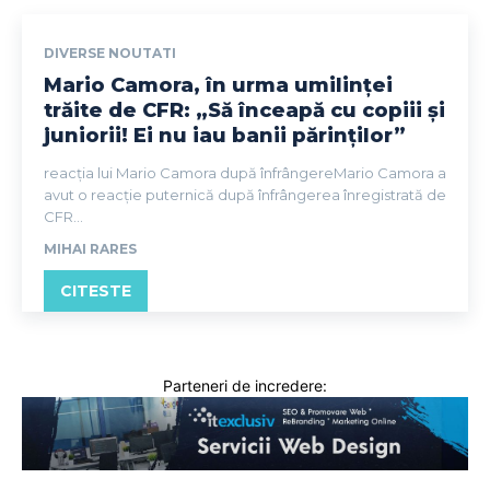
DIVERSE NOUTATI
Mario Camora, în urma umilinței
trăite de CFR: „Să înceapă cu copiii și
juniorii! Ei nu iau banii părinților”
reacția lui Mario Camora după înfrângereMario Camora a
avut o reacție puternică după înfrângerea înregistrată de
CFR...
MIHAI RARES
CITESTE
Parteneri de incredere: