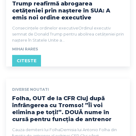
Trump reafirmă abrogarea
cetățeniei prin naștere în SUA: A
emis noi ordine executive
Consecințele ordinelor executiveOrdinul executiv
semnat de Donald Trump pentru abolirea cetățeniei prin
naștere în Statele Unite a...
MIHAI RARES
CITESTE
DIVERSE NOUTATI
Folha, OUT de la CFR Cluj după
înfrângerea cu Tromso! ”Îi voi
elimina pe toți!”. DOUĂ nume în
cursă pentru funcția de antrenor
Cauza demiterii lui FolhaDemisia lui Antonio Folha din
funcția de antrenor al echipei CFR Cluj a fost...