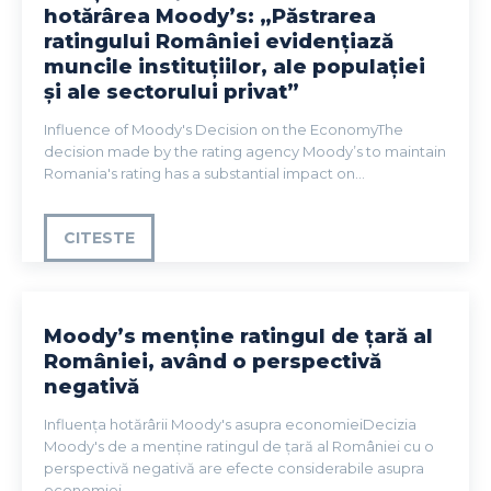
hotărârea Moody’s: „Păstrarea
ratingului României evidențiază
muncile instituțiilor, ale populației
și ale sectorului privat”
Influence of Moody's Decision on the EconomyThe
decision made by the rating agency Moody’s to maintain
Romania's rating has a substantial impact on...
CITESTE
Moody’s menține ratingul de țară al
României, având o perspectivă
negativă
Influența hotărârii Moody's asupra economieiDecizia
Moody's de a menține ratingul de țară al României cu o
perspectivă negativă are efecte considerabile asupra
economiei...