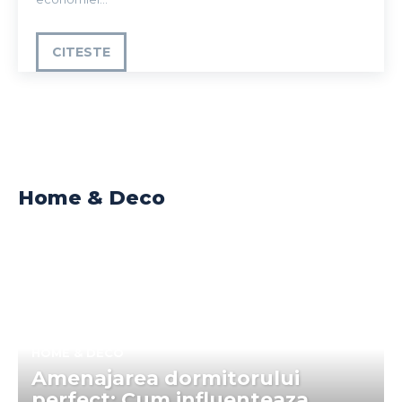
CITESTE
Home & Deco
HOME & DECO
Amenajarea dormitorului
perfect: Cum influenteaza