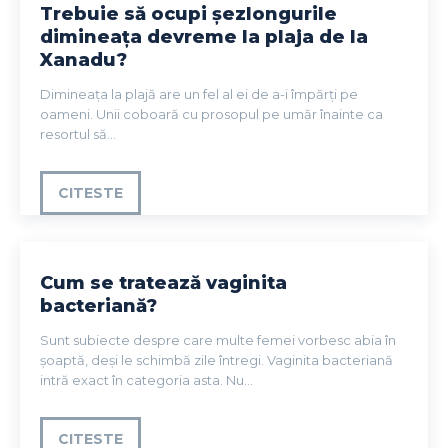
Trebuie să ocupi șezlongurile
dimineața devreme la plaja de la
Xanadu?
Dimineața la plajă are un fel al ei de a-i împărți pe
oameni. Unii coboară cu prosopul pe umăr înainte ca
resortul să...
CITESTE
Cum se tratează vaginita
bacteriană?
Sunt subiecte despre care multe femei vorbesc abia în
șoaptă, deși le schimbă zile întregi. Vaginita bacteriană
intră exact în categoria asta. Nu...
CITESTE