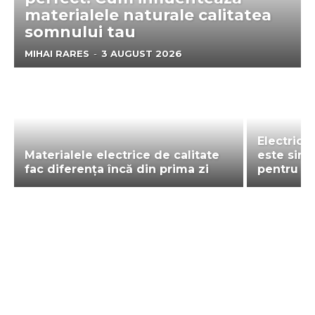
materialele naturale calitatea
somnului tau
MIHAI RARES
-
3 AUGUST 2026
Electrici
Materialele electrice de calitate
este sing
fac diferența încă din prima zi
pentru in