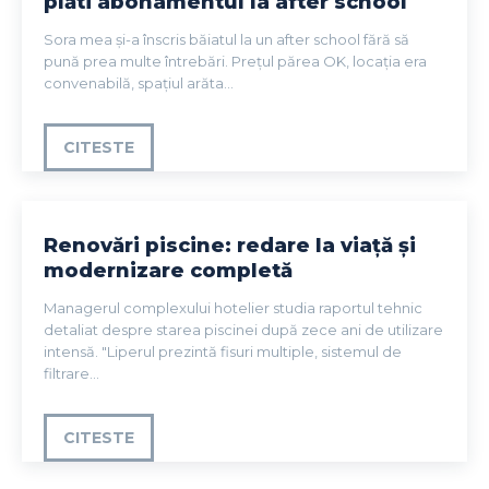
plăti abonamentul la after school
Sora mea și-a înscris băiatul la un after school fără să
pună prea multe întrebări. Prețul părea OK, locația era
convenabilă, spațiul arăta...
CITESTE
Renovări piscine: redare la viață și
modernizare completă
Managerul complexului hotelier studia raportul tehnic
detaliat despre starea piscinei după zece ani de utilizare
intensă. "Liperul prezintă fisuri multiple, sistemul de
filtrare...
CITESTE