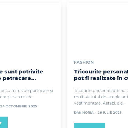
FASHION
e sunt potrivite
Tricourile persona
 petrecere...
pot fi realizate în c
ine cu miros de portocale și
Tricourile personalizate au
dar și cu o mică...
mult statutul de simple art
vestimentare. Astăzi, ele...
24 OCTOMBRIE 2025
DAN HORIA
-
28 IULIE 2025
E