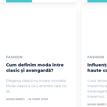
FASHION
FASHION
Cum definim moda între
Influenț
clasic și avangardă?
haute c
Eleganța clasică nu moare niciodată
Luxul devin
Moda clasică e ca o amintire care nu
înseamnă ra
se...
extravaganță
înseamnă...
MIHAI RARES
-
16 IUNIE 2025
MIHAI RARES