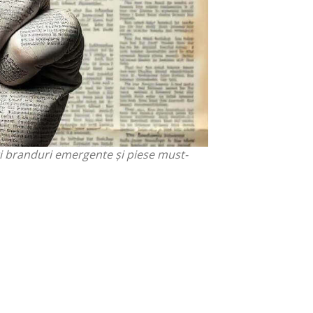
 Oferim sfaturi pentru o garderobă
stria fashion. Ghiduri pentru alegerea
te de zi și de seară. Sfaturi pentru
ți branduri emergente și piese must-