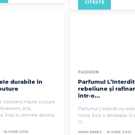
CITESTE
FASHION
ele durabile în
Parfumul L’Interdit
outure
rebeliune și rafin
într-o...
e conștient Haute couture
finament, artă,
Parfumul L’Interdit nu est
. Însă, în ultimele decenii,
miros. Este o declarație. O
O...
-
16 IUNIE 2025
MIHAI RARES
-
16 IUNIE 2025