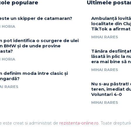
cole populare
Ultimele posta
este un skipper de catamaran?
Ambulanță lovită
localitate din Clu
 HORIA
TikTok a afirmat
MIHAI RARES
 pot identifica o scurgere de ulei
un BMW și de unde provine
asta?
Tânăra desființ
lăsată în plic la 
 HORIA
era mai bine să n
MIHAI RARES
 definim moda între clasic și
ngardă?
Nu s-au păstrat! 
AI RARES
teren, imediat d
Voluntari 4-0
MIHAI RARES
e este creat si administrat de
rezistenta-online.ro
. Toate drepturi