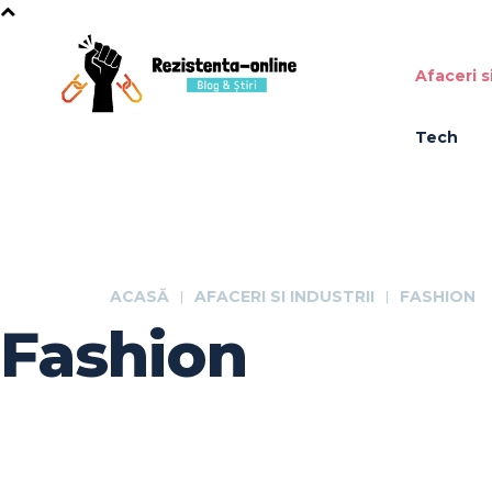
Afaceri si
Tech
ACASĂ
AFACERI SI INDUSTRII
FASHION
Fashion
Auto