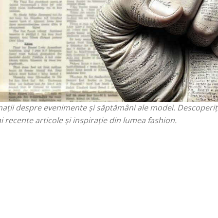
fashion-ului! Descoperiți ultimele tendințe din modă și stil.
erilor de top. Interviuri exclusive cu personalități din indu
țelor sezoniere și stilurilor clasice. Recomandări pentru ținu
rmații despre evenimente și săptămâni ale modei. Descoperi
 recente articole și inspirație din lumea fashion.