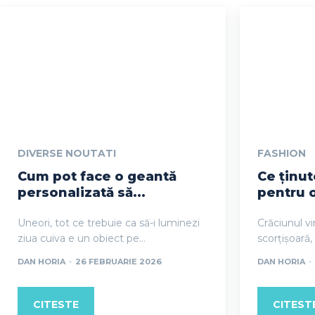
DIVERSE NOUTATI
FASHION
Cum pot face o geantă
Ce ținut
personalizată să...
pentru o
Uneori, tot ce trebuie ca să-i luminezi
Crăciunul v
ziua cuiva e un obiect pe...
scorțișoară, 
DAN HORIA
-
26 FEBRUARIE 2026
DAN HORIA
-
CITESTE
CITEST