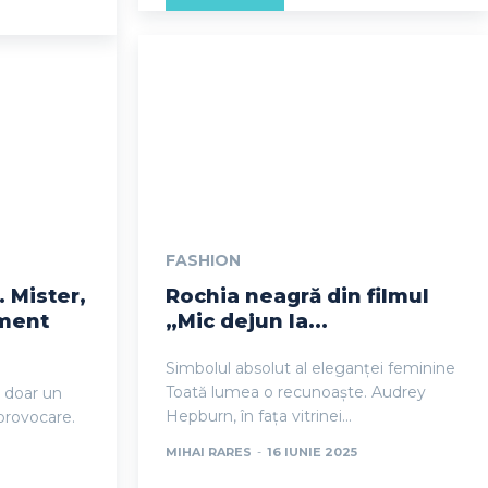
FASHION
. Mister,
Rochia neagră din filmul
ament
„Mic dejun la...
Simbolul absolut al eleganței feminine
Toată lumea o recunoaște. Audrey
e doar un
Hepburn, în fața vitrinei...
 provocare.
MIHAI RARES
-
16 IUNIE 2025