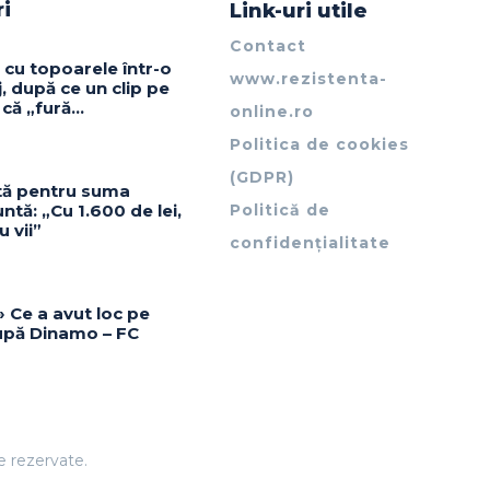
ri
Link-uri utile
Contact
 cu topoarele într-o
www.rezistenta-
j, după ce un clip pe
 că „fură…
online.ro
Politica de cookies
(GDPR)
ată pentru suma
nuntă: „Cu 1.600 de lei,
Politică de
u vii”
confidențialitate
» Ce a avut loc pe
upă Dinamo – FC
le rezervate.