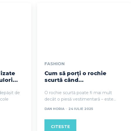
FASHION
lizate
Cum să porți o rochie
ulori...
scurtă când...
 depășit de
O rochie scurtă poate fi mai mult
icole
decât o piesă vestimentară – este...
DAN HORIA
-
24 IULIE 2025
CITESTE