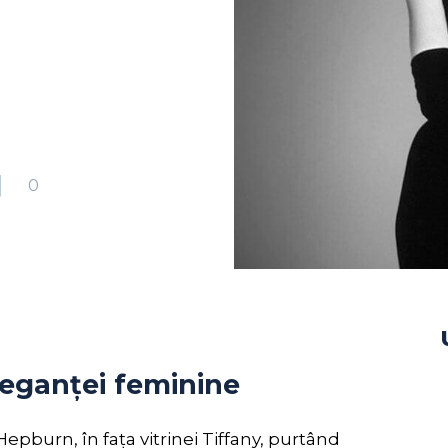
0
leganței feminine
pburn, în fața vitrinei Tiffany, purtând