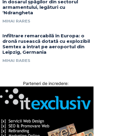
în dosarul șpăgilor din sectorul
armamentului, legături cu
‘Ndrangheta
MIHAI RARES
Infiltrare remarcabilă în Europa: o
dronă rusească dotată cu explozibil
Semtex a intrat pe aeroportul din
Leipzig, Germania
MIHAI RARES
Parteneri de incredere: