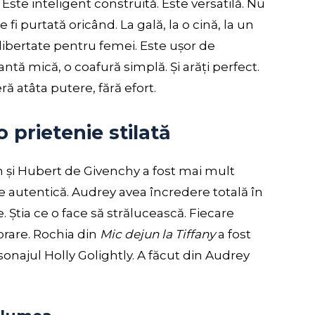
ste inteligent construită. Este versatilă. Nu
fi purtată oricând. La gală, la o cină, la un
ibertate pentru femei. Este ușor de
ntă mică, o coafură simplă. Și arăți perfect.
ă atâta putere, fără efort.
 prietenie stilată
și Hubert de Givenchy a fost mai mult
ie autentică. Audrey avea încredere totală în
 Știa ce o face să strălucească. Fiecare
brare. Rochia din
Mic dejun la Tiffany
a fost
rsonajul Holly Golightly. A făcut din Audrey