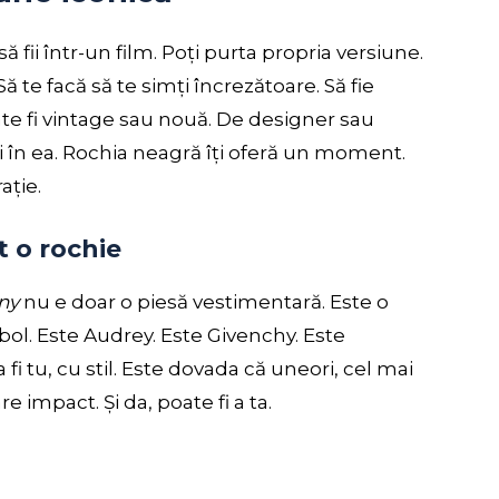
ă fii într-un film. Poți purta propria versiune.
Să te facă să te simți încrezătoare. Să fie
oate fi vintage sau nouă. De designer sau
i în ea. Rochia neagră îți oferă un moment.
ație.
t o rochie
any
nu e doar o piesă vestimentară. Este o
bol. Este Audrey. Este Givenchy. Este
 fi tu, cu stil. Este dovada că uneori, cel mai
 impact. Și da, poate fi a ta.