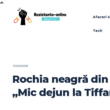
Afaceri si
Tech
FASHION
Rochia neagră din 
„Mic dejun la Tiff