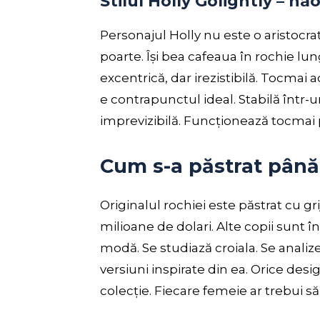
Stilul Holly Golightly – ha
Personajul Holly nu este o aristocrat
poarte. Își bea cafeaua în rochie lu
excentrică, dar irezistibilă. Tocmai 
e contrapunctul ideal. Stabilă într-
imprevizibilă. Funcționează tocmai 
Cum s-a păstrat până
Originalul rochiei este păstrat cu gr
milioane de dolari. Alte copii sunt 
modă. Se studiază croiala. Se analiz
versiuni inspirate din ea. Orice desi
colecție. Fiecare femeie ar trebui s