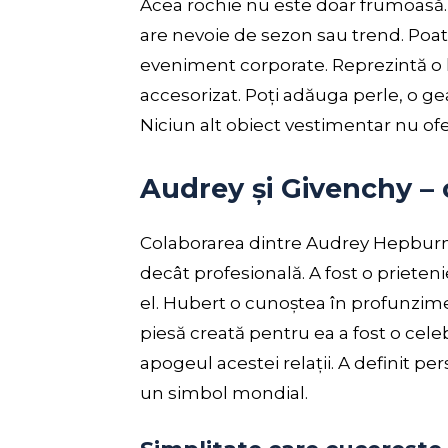
Acea rochie nu este doar frumoasă. E
are nevoie de sezon sau trend. Poate 
eveniment corporate. Reprezintă o l
accesorizat. Poți adăuga perle, o gea
Niciun alt obiect vestimentar nu ofer
Audrey și Givenchy – o
Colaborarea dintre Audrey Hepburn 
decât profesională. A fost o prieten
el. Hubert o cunoștea în profunzime.
piesă creată pentru ea a fost o cele
apogeul acestei relații. A definit pe
un simbol mondial.