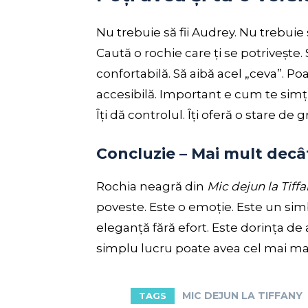
Nu trebuie să fii Audrey. Nu trebuie s
Caută o rochie care ți se potrivește. 
confortabilă. Să aibă acel „ceva”. P
accesibilă. Important e cum te simț
Îți dă controlul. Îți oferă o stare de gr
Concluzie – Mai mult decâ
Rochia neagră din
Mic dejun la Tiff
poveste. Este o emoție. Este un sim
eleganță fără efort. Este dorința de a
simplu lucru poate avea cel mai mare
MIC DEJUN LA TIFFANY
TAGS