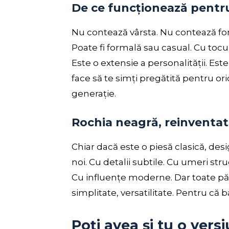
De ce funcționează pentru
Nu contează vârsta. Nu contează fo
Poate fi formală sau casual. Cu tocuri
Este o extensie a personalității. Es
face să te simți pregătită pentru or
generație.
Rochia neagră, reinventat
Chiar dacă este o piesă clasică, des
noi. Cu detalii subtile. Cu umeri str
Cu influențe moderne. Dar toate păs
simplitate, versatilitate. Pentru că
Poți avea și tu o vers