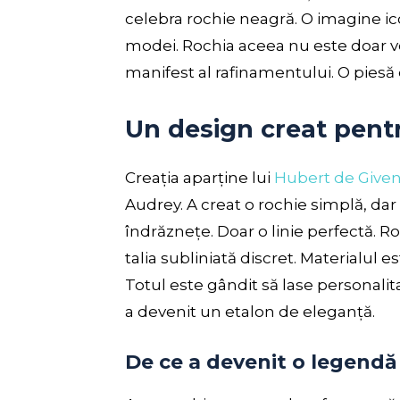
celebra rochie neagră. O imagine ico
modei. Rochia aceea nu este doar ves
manifest al rafinamentului. O piesă 
Un design creat pentr
Creația aparține lui
Hubert de Give
Audrey. A creat o rochie simplă, dar
îndrăznețe. Doar o linie perfectă. Ro
talia subliniată discret. Materialul e
Totul este gândit să lase personalit
a devenit un etalon de eleganță.
De ce a devenit o legendă