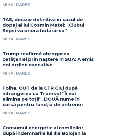
MIHAI RARES
TAS, decizie definitivă în cazul de
dopaj al lui Cosmin Matei: „Clubul
Sepsi va onora hotărârea”
MIHAI RARES
Trump reafirmă abrogarea
cetățeniei prin naștere în SUA: A emis
noi ordine executive
MIHAI RARES
Folha, OUT de la CFR Cluj după
înfrângerea cu Tromso! ”Îi voi
elimina pe toți!”. DOUĂ nume în
cursă pentru funcția de antrenor
MIHAI RARES
Consumul energetic al românilor
după îndemnarile lui Ilie Bolojan la