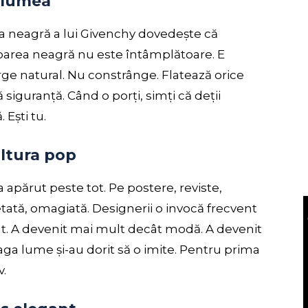
e lumea
ia neagră a lui Givenchy dovedește că
loarea neagră nu este întâmplătoare. E
urge natural. Nu constrânge. Flatează orice
ă siguranță. Când o porți, simți că deții
 Ești tu.
ultura pop
 apărut peste tot. Pe postere, reviste,
etată, omagiată. Designerii o invocă frecvent
ant. A devenit mai mult decât modă. A devenit
aga lume și-au dorit să o imite. Pentru prima
v.