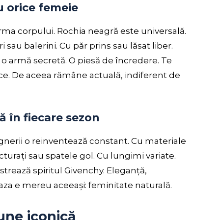
 orice femeie
rma corpului. Rochia neagră este universală.
 sau balerini. Cu păr prins sau lăsat liber.
te o armă secretă. O piesă de încredere. Te
ice. De aceea rămâne actuală, indiferent de
ă în fiecare sezon
ignerii o reinventează constant. Cu materiale
ucturați sau spatele gol. Cu lungimi variate.
trează spiritul Givenchy. Eleganță,
 baza e mereu aceeași: feminitate naturală.
iune iconică