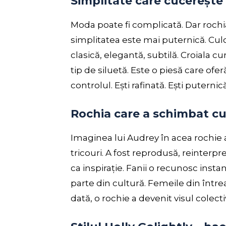
Simplitate care cucereșt
Moda poate fi complicată. Dar roch
simplitatea este mai puternică. Cu
clasică, elegantă, subtilă. Croiala c
tip de siluetă. Este o piesă care ofer
controlul. Ești rafinată. Ești puternică.
Rochia care a schimbat c
Imaginea lui Audrey în acea rochie a
tricouri. A fost reprodusă, reinterpr
ca inspirație. Fanii o recunosc inst
parte din cultură. Femeile din între
dată, o rochie a devenit visul colecti