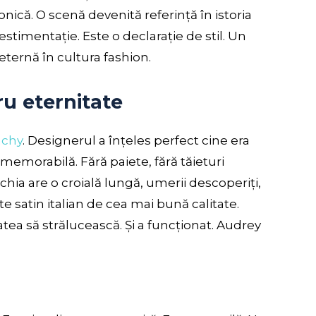
nică. O scenă devenită referință în istoria
timentație. Este o declarație de stil. Un
eternă în cultura fashion.
u eternitate
nchy
. Designerul a înțeles perfect cine era
 memorabilă. Fără paiete, fără tăieturi
chia are o croială lungă, umerii descoperiți,
ste satin italian de cea mai bună calitate.
atea să strălucească. Și a funcționat. Audrey