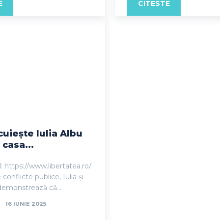
E
CITESTE
uiește Iulia Albu
 casa...
l: https://www.libertatea.ro/
conflicte publice, Iulia și
demonstrează că...
-
16 IUNIE 2025