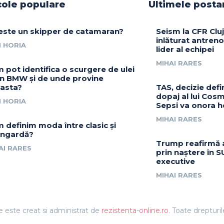
cole populare
Ultimele posta
este un skipper de catamaran?
Seism la CFR Cluj
înlăturat antrenor
 HORIA
lider al echipei
MIHAI RARES
 pot identifica o scurgere de ulei
un BMW și de unde provine
asta?
TAS, decizie defin
dopaj al lui Cosm
 HORIA
Sepsi va onora h
MIHAI RARES
 definim moda între clasic și
ngardă?
Trump reafirmă 
AI RARES
prin naștere în S
executive
MIHAI RARES
e este creat si administrat de
rezistenta-online.ro
. Toate drepturi