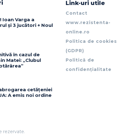
ri
Link-uri utile
Contact
! Ioan Varga a
www.rezistenta-
ul și 3 jucători + Noul
online.ro
Politica de cookies
(GDPR)
itivă în cazul de
in Matei: „Clubul
Politică de
otărârea”
confidențialitate
abrogarea cetățeniei
UA: A emis noi ordine
le rezervate.