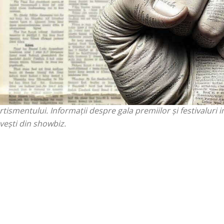
howbiz-ului! Află cele mai recente știri din lumea vedetelor. 
 recente filme și seriale. Urmăriți lansările muzicale și even
andări pentru evenimente de top și premiere. Discutăm desp
tismentului. Informații despre gala premiilor și festivaluri 
vești din showbiz.