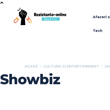
Afaceri si
Tech
ACASĂ
CULTURA SI ENTERTAINMENT
SH
Showbiz
Traditii / Obiceiuri