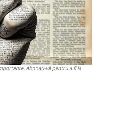
Descoperiți interviuri exclusive cu
imentele mondene. Află detalii
re tendințele din modă și lifestyle.
importante. Abonați-vă pentru a fi la