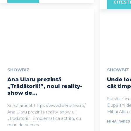
CITEST
SHOWBIZ
SHOWBIZ
Ana Ularu prezintă
Unde loc
„Trădătorii!”, noul reality-
cât timp
show de...
Sursă artico
După ani de 
Sursă articol: https://www.libertatea.ro/
Mihai Albu 
Ana Ularu prezintă reality-show-ul
„Trădătorii!”. Emblematica actriță, cu
MIHAI RARES
roluri de succes...