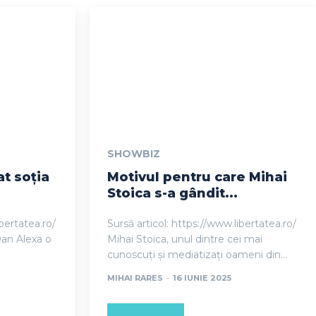
SHOWBIZ
at soția
Motivul pentru care Mihai
Stoica s-a gândit...
ibertatea.ro/
Sursă articol: https://www.libertatea.ro/
Dan Alexa o
Mihai Stoica, unul dintre cei mai
cunoscuți și mediatizați oameni din...
MIHAI RARES
-
16 IUNIE 2025