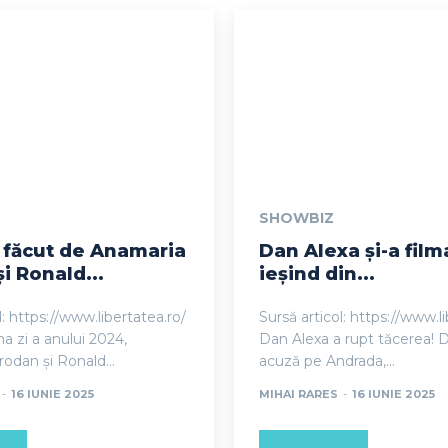
SHOWBIZ
 făcut de Anamaria
Dan Alexa și-a film
i Ronald...
ieșind din...
l: https://www.libertatea.ro/
Sursă articol: https://www.l
ma zi a anului 2024,
Dan Alexa a rupt tăcerea! 
odan și Ronald...
acuză pe Andrada,...
-
16 IUNIE 2025
MIHAI RARES
-
16 IUNIE 2025