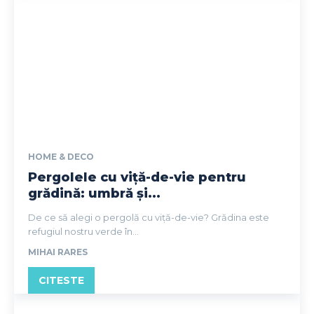
HOME & DECO
Pergolele cu viță-de-vie pentru
grădină: umbră și...
De ce să alegi o pergolă cu viță-de-vie? Grădina este
refugiul nostru verde în...
MIHAI RARES
CITESTE