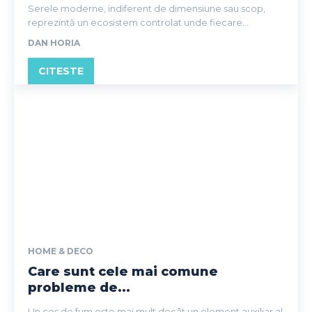
Serele moderne, indiferent de dimensiune sau scop,
reprezintă un ecosistem controlat unde fiecare...
DAN HORIA
CITESTE
HOME & DECO
Care sunt cele mai comune
probleme de...
Un coș de fum este mai mult decât un element auxiliar al