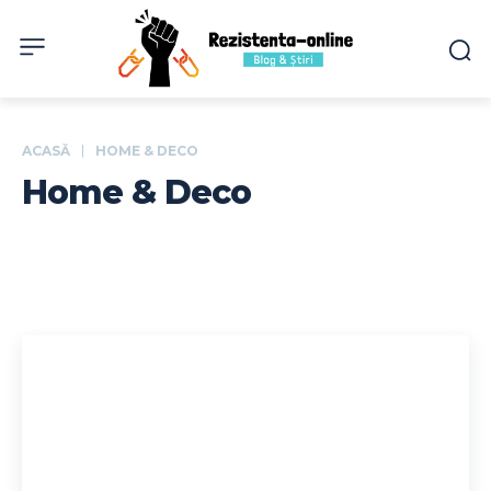
ACASĂ
HOME & DECO
Home & Deco
Afaceri si Industrii
Auto
Cultura si Entertainment
Diverse Nouta