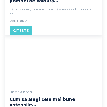
pompei de căldură...
Să fim sinceri, cine are o piscină vrea să se bucure de
ea...
DAN HORIA
CITESTE
HOME & DECO
Cum sa alegi cele mai bune
ustensile...