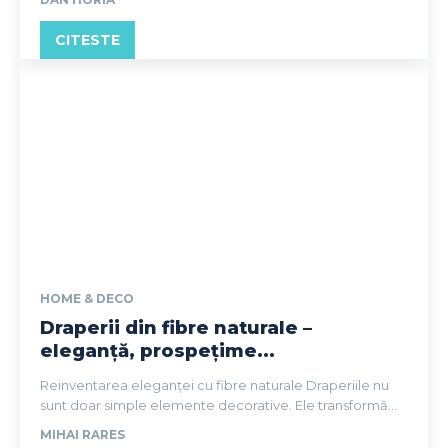
CITESTE
HOME & DECO
Draperii din fibre naturale –
eleganță, prospețime...
Reinventarea eleganței cu fibre naturale Draperiile nu
sunt doar simple elemente decorative. Ele transformă...
MIHAI RARES