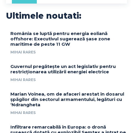
Ultimele noutati:
România se luptă pentru energia eoliană
offshore: Executivul sugerează șase zone
maritime de peste 11 GW
MIHAI RARES
Guvernul pregătește un act legislativ pentru
restricționarea utilizării energiei electrice
MIHAI RARES
Marian Voinea, om de afaceri arestat în dosarul
șpăgilor din sectorul armamentului, legături cu
‘Ndrangheta
MIHAI RARES
Infiltrare remarcabilă în Europa: o dronă
rusească dotată cu explozibil Semtex a intrat pe