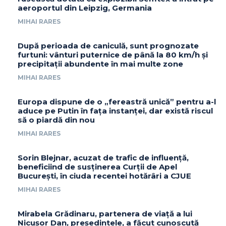
aeroportul din Leipzig, Germania
MIHAI RARES
După perioada de caniculă, sunt prognozate
furtuni: vânturi puternice de până la 80 km/h și
precipitații abundente în mai multe zone
MIHAI RARES
Europa dispune de o „fereastră unică” pentru a-l
aduce pe Putin în fața instanței, dar există riscul
să o piardă din nou
MIHAI RARES
Sorin Blejnar, acuzat de trafic de influență,
beneficiind de susținerea Curții de Apel
București, în ciuda recentei hotărâri a CJUE
MIHAI RARES
Mirabela Grădinaru, partenera de viață a lui
Nicușor Dan, președintele, a făcut cunoscută