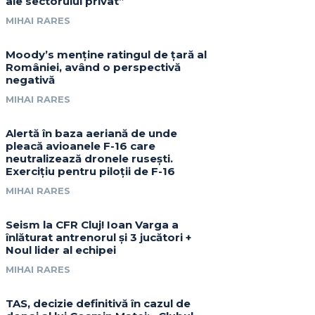
ale sectorului privat”
MIHAI RARES
Moody’s menține ratingul de țară al
României, având o perspectivă
negativă
MIHAI RARES
Alertă în baza aeriană de unde
pleacă avioanele F-16 care
neutralizează dronele rusești.
Exercițiu pentru piloții de F-16
MIHAI RARES
Seism la CFR Cluj! Ioan Varga a
înlăturat antrenorul și 3 jucători +
Noul lider al echipei
MIHAI RARES
TAS, decizie definitivă în cazul de