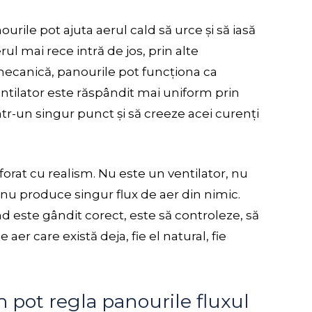
nourile pot ajuta aerul cald să urce și să iasă
ul mai rece intră de jos, prin alte
e mecanică, panourile pot funcționa ca
entilator este răspândit mai uniform prin
intr-un singur punct și să creeze acei curenți
orat cu realism. Nu este un ventilator, nu
 nu produce singur flux de aer din nimic.
nd este gândit corect, este să controleze, să
aer care există deja, fie el natural, fie
pot regla panourile fluxul