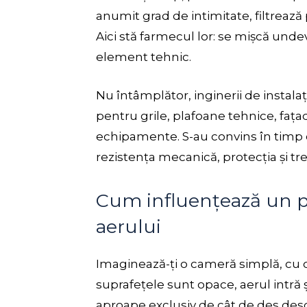
anumit grad de intimitate, filtreaz
Aici stă farmecul lor: se mișcă undev
element tehnic.
Nu întâmplător, inginerii de instalaț
pentru grile, plafoane tehnice, faț
echipamente. S-au convins în timp 
rezistența mecanică, protecția și tr
Cum influențează un p
aerului
Imaginează-ți o cameră simplă, cu o 
suprafețele sunt opace, aerul intră 
aproape exclusiv de cât de des des