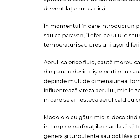
de ventilație mecanică.
În momentul în care introduci un pan
sau ca paravan, îi oferi aerului o sc
temperaturi sau presiuni ușor diferi
Aerul, ca orice fluid, caută mereu ca
din panou devin niște porți prin car
depinde mult de dimensiunea, forma 
influențează viteza aerului, micile 
în care se amestecă aerul cald cu ce
Modelele cu găuri mici și dese tind s
în timp ce perforațiile mari lasă să
genera și turbulențe sau pot lăsa pr