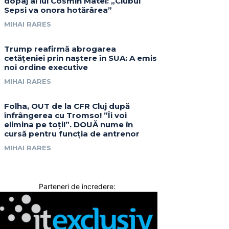
dopaj al lui Cosmin Matei: „Clubul
Sepsi va onora hotărârea”
MIHAI RARES
Trump reafirmă abrogarea
cetățeniei prin naștere în SUA: A emis
noi ordine executive
MIHAI RARES
Folha, OUT de la CFR Cluj după
înfrângerea cu Tromso! ”Îi voi
elimina pe toți!”. DOUĂ nume în
cursă pentru funcția de antrenor
MIHAI RARES
Parteneri de incredere: