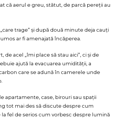
at că aerul e greu, stătut, de parcă pereții au
ră „care trage” și după două minute deja cauți
e frumos ar fi amenajată încăperea.
 de acel „îmi place să stau aici”, ci și de
ebuie ajută la evacuarea umidității, a
de carbon care se adună în camerele unde
.
de apartamente, case, birouri sau spații
ajung tot mai des să discute despre cum
e la fel de serios cum vorbesc despre lumină