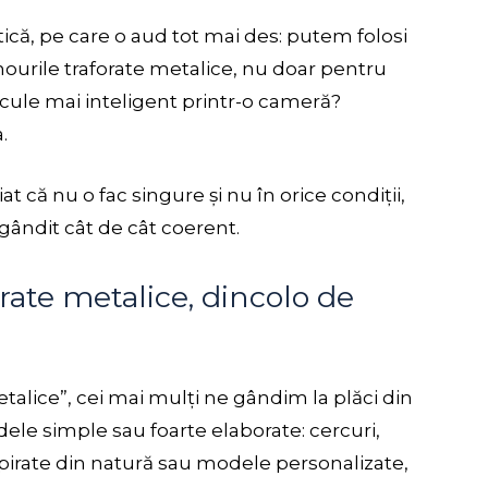
tică, pe care o aud tot mai des: putem folosi
urile traforate metalice, nu doar pentru
ircule mai inteligent printr-o cameră?
.
că nu o fac singure și nu în orice condiții,
gândit cât de cât coerent.
rate metalice, dincolo de
alice”, cei mai mulți ne gândim la plăci din
le simple sau foarte elaborate: cercuri,
spirate din natură sau modele personalizate,