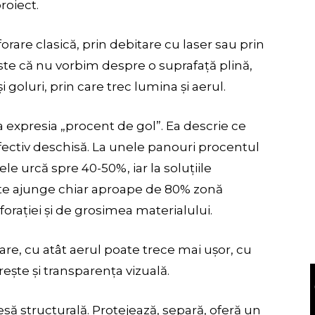
roiect.
forare clasică, prin debitare cu laser sau prin
ste că nu vorbim despre o suprafață plină,
 goluri, prin care trec lumina și aerul.
a expresia „procent de gol”. Ea descrie ce
fectiv deschisă. La unele panouri procentul
tele urcă spre 40-50%, iar la soluțiile
oate ajunge chiar aproape de 80% zonă
orației și de grosimea materialului.
re, cu atât aerul poate trece mai ușor, cu
ește și transparența vizuală.
să structurală. Protejează, separă, oferă un