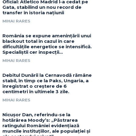
Oficial: Atletico Madrid l-a cedat pe
Gata, stabilind un nou record de
transfer în istoria națiunii
MIHAI RARES
România se expune amenințării unui
blackout total în cazul în care
dificultățile energetice se intensifică.
Specialiștii cer inspecții…
MIHAI RARES
Debitul Dunării la Cernavodă rămâne
stabil, în timp ce la Paks, Ungaria, a
înregistrat o creștere de 6
centimetri în ultimele 3 zile.
MIHAI RARES
Nicușor Dan, referindu-se la
hotărârea Moody’s: „Păstrarea
ratingului României evidențiază
muncile instituțiilor, ale populației și