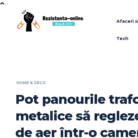
Afaceri si
Tech
HOME & DECO
Pot panourile traf
metalice să reglez
de aer într-o came