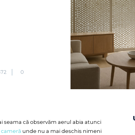
572
0
i dai seama că observăm aerul abia atunci
o
cameră
unde nu a mai deschis nimeni