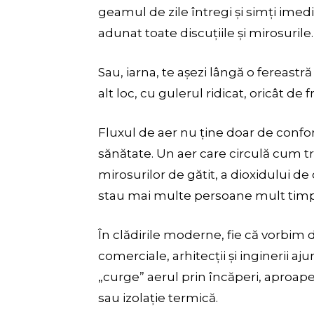
geamul de zile întregi și simți imedi
adunat toate discuțiile și mirosurile.
Sau, iarna, te așezi lângă o fereast
alt loc, cu gulerul ridicat, oricât d
Fluxul de aer nu ține doar de confort,
sănătate. Un aer care circulă cum tr
mirosurilor de gătit, a dioxidului 
stau mai multe persoane mult timp
În clădirile moderne, fie că vorbim 
comerciale, arhitecții și inginerii 
„curge” aerul prin încăperi, aproap
sau izolație termică.