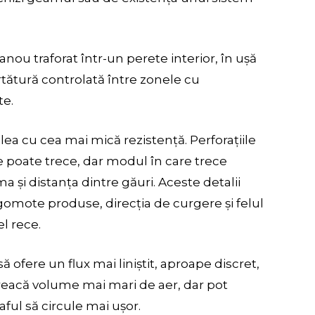
ou traforat într-un perete interior, în ușă
urtătură controlată între zonele cu
te.
lea cu cea mai mică rezistență. Perforațiile
e poate trece, dar modul în care trece
și distanța dintre găuri. Aceste detalii
zgomote produse, direcția de curgere și felul
l rece.
ă ofere un flux mai liniștit, aproape discret,
 treacă volume mai mari de aer, dar pot
aful să circule mai ușor.