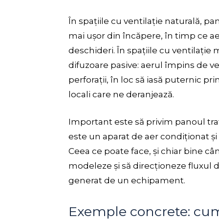
În spațiile cu ventilație naturală, pa
mai ușor din încăpere, în timp ce aer
deschideri. În spațiile cu ventilați
difuzoare pasive: aerul împins de v
perforații, în loc să iasă puternic pr
locali care ne deranjează.
Important este să privim panoul traf
este un aparat de aer condiționat și
Ceea ce poate face, și chiar bine câ
modeleze și să direcționeze fluxul de 
generat de un echipament.
Exemple concrete: cum 