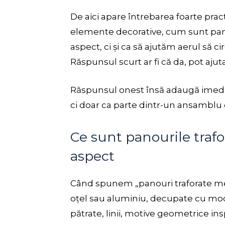
De aici apare întrebarea foarte prac
elemente decorative, cum sunt pano
aspect, ci și ca să ajutăm aerul să c
Răspunsul scurt ar fi că da, pot ajuta
Răspunsul onest însă adaugă imediat 
ci doar ca parte dintr-un ansamblu 
Ce sunt panourile trafo
aspect
Când spunem „panouri traforate met
oțel sau aluminiu, decupate cu mode
pătrate, linii, motive geometrice in