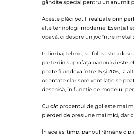
gândite special pentru un anumit p
Aceste plăci pot fi realizate prin per
alte tehnologii moderne. Esențial e
opacă, ci despre un joc între metal și
În limbaj tehnic, se folosește adese
parte din suprafața panoului este e
poate fi undeva între 15 și 20%, la al
orientate clar spre ventilație se p
deschisă, în funcție de modelul perf
Cu cât procentul de gol este mai ma
pierderi de presiune mai mici, dar cr
În același timp, panoul rămâne o pie