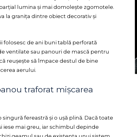
ă parțial lumina și mai domolește zgomotele.
a la granița dintre obiect decorativ și
ii folosesc de ani buni tablă perforată
ade ventilate sau panouri de mască pentru
că reușește să împace destul de bine
ecerea aerului.
anou traforat mișcarea
singură fereastră și o ușă plină. Dacă toate
și iese mai greu, iar schimbul depinde
chizi geamul sau de existența unui sistem