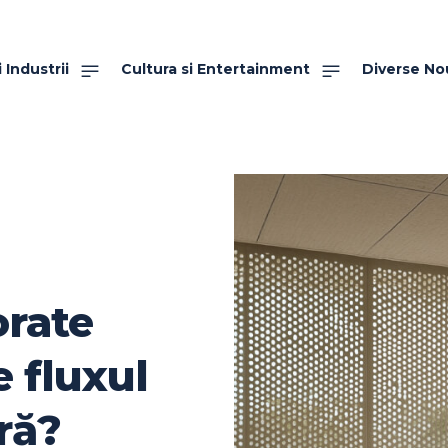
 Industrii
Cultura si Entertainment
Diverse No
orate
e fluxul
ră?