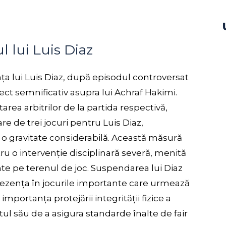
 lui Luis Diaz
nța lui Luis Diaz, după episodul controversat
ect semnificativ asupra lui Achraf Hakimi.
area arbitrilor de la partida respectivă,
 de trei jocuri pentru Luis Diaz,
e o gravitate considerabilă. Această măsură
ru o intervenție disciplinară severă, menită
e pe terenul de joc. Suspendarea lui Diaz
prezența în jocurile importante care urmează
portanța protejării integrității fizice a
tul său de a asigura standarde înalte de fair