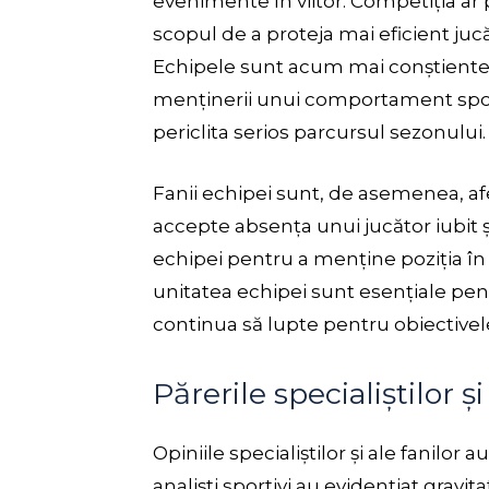
evenimente în viitor. Competiția ar
scopul de a proteja mai eficient jucă
Echipele sunt acum mai conștiente d
menținerii unui comportament sporti
periclita serios parcursul sezonului.
Fanii echipei sunt, de asemenea, afec
accepte absența unui jucător iubit ș
echipei pentru a menține poziția în 
unitatea echipei sunt esențiale pen
continua să lupte pentru obiectivele
Părerile specialiștilor și
Opiniile specialiștilor și ale fanilor 
analiști sportivi au evidențiat gravita