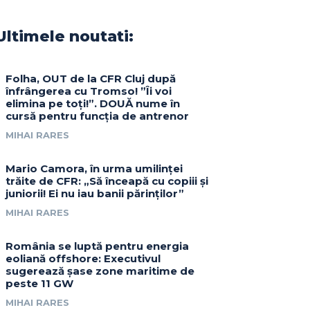
Ultimele noutati:
Folha, OUT de la CFR Cluj după
înfrângerea cu Tromso! ”Îi voi
elimina pe toți!”. DOUĂ nume în
cursă pentru funcția de antrenor
MIHAI RARES
Mario Camora, în urma umilinței
trăite de CFR: „Să înceapă cu copiii și
juniorii! Ei nu iau banii părinților”
MIHAI RARES
România se luptă pentru energia
eoliană offshore: Executivul
sugerează șase zone maritime de
peste 11 GW
MIHAI RARES