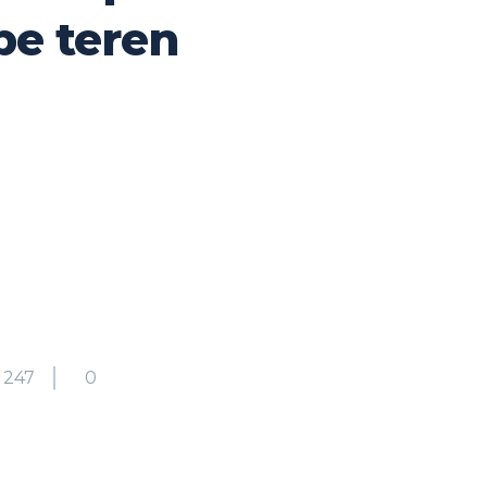
pe teren
247
0