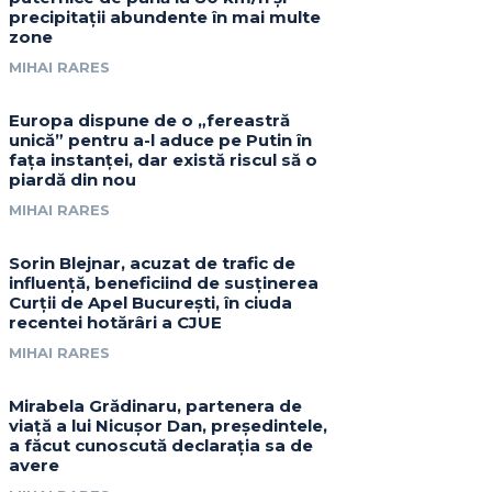
precipitații abundente în mai multe
zone
MIHAI RARES
Europa dispune de o „fereastră
unică” pentru a-l aduce pe Putin în
fața instanței, dar există riscul să o
piardă din nou
MIHAI RARES
Sorin Blejnar, acuzat de trafic de
influență, beneficiind de susținerea
Curții de Apel București, în ciuda
recentei hotărâri a CJUE
MIHAI RARES
Mirabela Grădinaru, partenera de
viață a lui Nicușor Dan, președintele,
a făcut cunoscută declarația sa de
avere