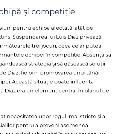
hipă și competiție
siuni pentru echipa afectată, atât pe
tins. Suspendarea lui Luis Diaz privează
rmătoarele trei jocuri, ceea ce ar putea
ormanțele echipei în competiție. Absența sa
gândească strategia și să găsească soluții
 de Diaz, fie prin promovarea unui tânăr
chipei. Această situație poate influența
ă Diaz era un element central în planul de
iat necesitatea unor reguli mai stricte și a
icialilor pentru a preveni asemenea