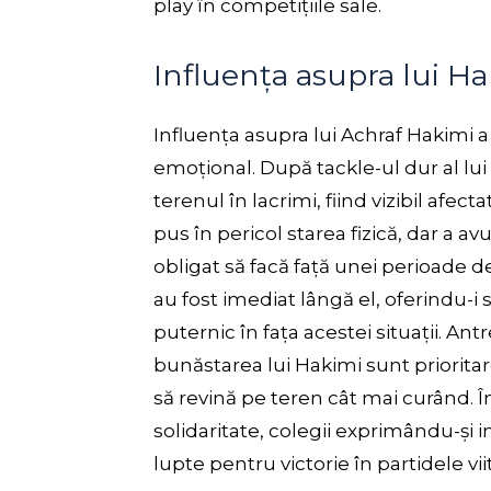
play în competițiile sale.
Influența asupra lui Hak
Influența asupra lui Achraf Hakimi a f
emoțional. După tackle-ul dur al lui
terenul în lacrimi, fiind vizibil afect
pus în pericol starea fizică, dar a av
obligat să facă față unei perioade d
au fost imediat lângă el, oferindu-i
puternic în fața acestei situații. An
bunăstarea lui Hakimi sunt prioritare
să revină pe teren cât mai curând. Î
solidaritate, colegii exprimându-și 
lupte pentru victorie în partidele vii