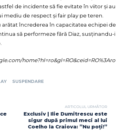
stfel de incidente să fie evitate în viitor și au
 mediu de respect și fair play pe teren.
au arătat încrederea în capacitatea echipei de
ontinua să performeze fără Diaz, susținandu-i
.
s.google.com/home?hl=ro&gl=RO&ceid=RO%3Aro
LAY
SUSPENDARE
ARTICOLUL URMĂTOR
ice
Exclusiv | Ilie Dumitrescu este
sigur după primul meci al lui
Coelho la Craiova: ”Nu poți!”