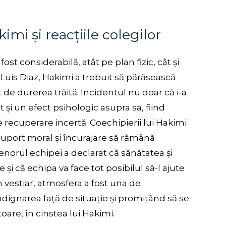
imi și reacțiile colegilor
ost considerabilă, atât pe plan fizic, cât și
 Luis Diaz, Hakimi a trebuit să părăsească
at de durerea trăită. Incidentul nu doar că i-a
ut și un efect psihologic asupra sa, fiind
e recuperare incertă. Coechipierii lui Hakimi
 suport moral și încurajare să rămână
trenorul echipei a declarat că sănătatea și
 și că echipa va face tot posibilul să-l ajute
n vestiar, atmosfera a fost una de
indignarea față de situație și promițând să se
toare, în cinstea lui Hakimi.