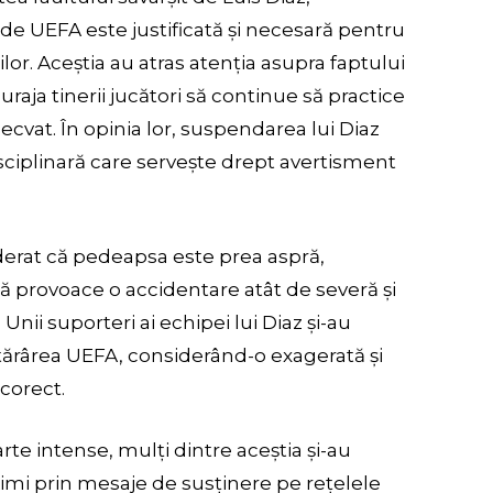
e UEFA este justificată și necesară pentru
rilor. Aceștia au atras atenția asupra faptului
raja tinerii jucători să continue să practice
cvat. În opinia lor, suspendarea lui Diaz
ciplinară care servește drept avertisment
iderat că pedeapsa este prea aspră,
să provoace o accidentare atât de severă și
Unii suporteri ai echipei lui Diaz și-au
ărârea UEFA, considerând-o exagerată și
ncorect.
arte intense, mulți dintre aceștia și-au
kimi prin mesaje de susținere pe rețelele