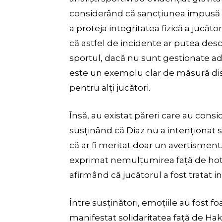
considerând că sancțiunea impusă d
a proteja integritatea fizică a jucăto
că astfel de incidente ar putea descu
sportul, dacă nu sunt gestionate ade
este un exemplu clar de măsură dis
pentru alți jucători.
Însă, au existat păreri care au cons
susținând că Diaz nu a intenționat 
că ar fi meritat doar un avertisment. 
exprimat nemulțumirea față de hot
afirmând că jucătorul a fost tratat i
Între susținători, emoțiile au fost fo
manifestat solidaritatea față de Ha