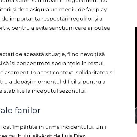
 putea suferi schimbări în regulament, cu
torii și de a asigura un mediu de fair play.
e importanța respectării regulilor și a
v, pentru a evita sancțiuni care ar putea
tați de această situație, fiind nevoiți să
i să își concentreze speranțele în restul
clasament. În acest context, solidaritatea și
tru a depăși momentul dificil și pentru a
 stabilite la începutul sezonului.
 ale fanilor
au fost împărțite în urma incidentului. Unii
tea faultului săvârșit de Luis Diaz,