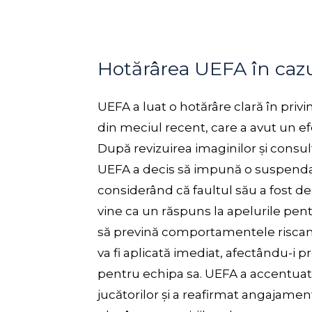
Hotărârea UEFA în cazul
UEFA a luat o hotărâre clară în privi
din meciul recent, care a avut un ef
După revizuirea imaginilor și consult
UEFA a decis să impună o suspendare
considerând că faultul său a fost d
vine ca un răspuns la apelurile pent
să prevină comportamentele riscant
va fi aplicată imediat, afectându-i 
pentru echipa sa. UEFA a accentuat im
jucătorilor și a reafirmat angajamen