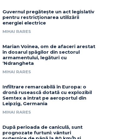
Guvernul pregătește un act legislativ
pentru restricționarea utilizării
energiei electrice
MIHAI RARES
Marian Voinea, om de afaceri arestat
în dosarul șpăgilor din sectorul
armamentului, legături cu
‘Ndrangheta
MIHAI RARES
Infiltrare remarcabilă în Europa: o
dronă rusească dotată cu explozibil
Semtex a intrat pe aeroportul din
Leipzig, Germania
MIHAI RARES
După perioada de caniculă, sunt
prognozate furtuni: vânturi
puternice de până la 80 km/h și