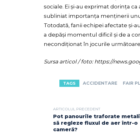
sociale. Ei și-au exprimat dorința ca a
subliniat importanța menținerii unui
Totodată, fanii echipei afectate și-
a depăși momentul dificil și de a c
necondiționat în jocurile următoare
Sursa articol / foto: https://new
ACCIDENTARE
FAIR P
TAGS
ARTICOLUL PRECEDENT
Pot panourile traforate metal
să regleze fluxul de aer într-o
cameră?