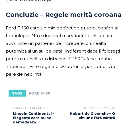
Concluzie – Regele merită coroana
Ford F-150 este un mix perfect de putere, confort și
tehnologie. Nu e doar cel mai vândut pick-up din
SUA. Este un partener de încredere, o unealtă
puternică și un stil de viață. Indiferent dacă îl folosești
pentru muncă sau distracție, F-150 își face treaba
impecabil. Este regele pick-up-urilor, iar tronul său
pare de neclintit.
TAGS
FORD F-150
ARTICOLUL PRECEDENT
ARTICOLUL URMĂTOR
Lincoln Continental –
Hubert de Givenchy – O
Eleganța care nu se
viziune fără vârstă
demodează