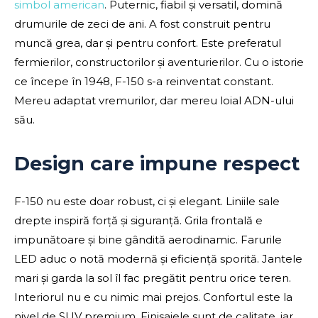
simbol american
. Puternic, fiabil și versatil, domină
drumurile de zeci de ani. A fost construit pentru
muncă grea, dar și pentru confort. Este preferatul
fermierilor, constructorilor și aventurierilor. Cu o istorie
ce începe în 1948, F-150 s-a reinventat constant.
Mereu adaptat vremurilor, dar mereu loial ADN-ului
său.
Design care impune respect
F-150 nu este doar robust, ci și elegant. Liniile sale
drepte inspiră forță și siguranță. Grila frontală e
impunătoare și bine gândită aerodinamic. Farurile
LED aduc o notă modernă și eficiență sporită. Jantele
mari și garda la sol îl fac pregătit pentru orice teren.
Interiorul nu e cu nimic mai prejos. Confortul este la
nivel de SUV premium. Finisajele sunt de calitate, iar