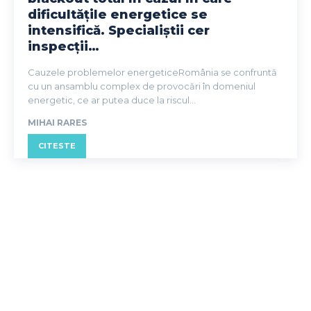
dificultățile energetice se
intensifică. Specialiștii cer
inspecții…
Cauzele problemelor energeticeRomânia se confruntă
cu un ansamblu complex de provocări în domeniul
energetic, ce ar putea duce la riscul...
MIHAI RARES
CITESTE