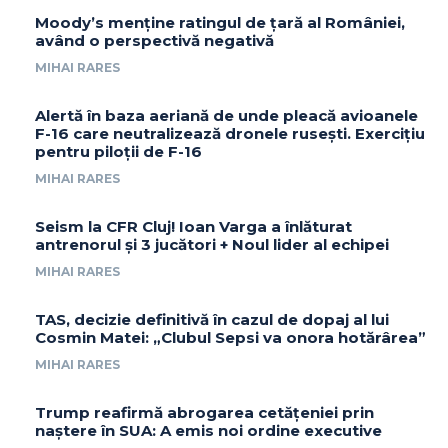
Moody’s menține ratingul de țară al României,
având o perspectivă negativă
MIHAI RARES
Alertă în baza aeriană de unde pleacă avioanele
F-16 care neutralizează dronele rusești. Exercițiu
pentru piloții de F-16
MIHAI RARES
Seism la CFR Cluj! Ioan Varga a înlăturat
antrenorul și 3 jucători + Noul lider al echipei
MIHAI RARES
TAS, decizie definitivă în cazul de dopaj al lui
Cosmin Matei: „Clubul Sepsi va onora hotărârea”
MIHAI RARES
Trump reafirmă abrogarea cetățeniei prin
naștere în SUA: A emis noi ordine executive