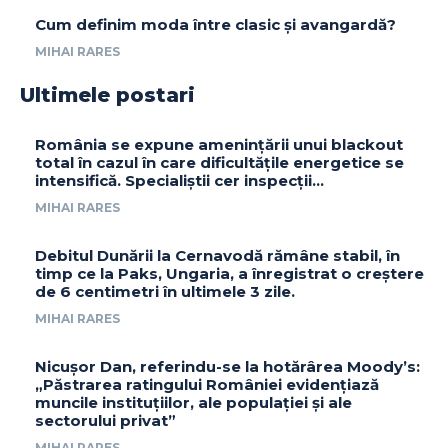
Cum definim moda între clasic și avangardă?
MIHAI RARES
Ultimele postari
România se expune amenințării unui blackout
total în cazul în care dificultățile energetice se
intensifică. Specialiștii cer inspecții…
MIHAI RARES
Debitul Dunării la Cernavodă rămâne stabil, în
timp ce la Paks, Ungaria, a înregistrat o creștere
de 6 centimetri în ultimele 3 zile.
MIHAI RARES
Nicușor Dan, referindu-se la hotărârea Moody’s:
„Păstrarea ratingului României evidențiază
muncile instituțiilor, ale populației și ale
sectorului privat”
MIHAI RARES