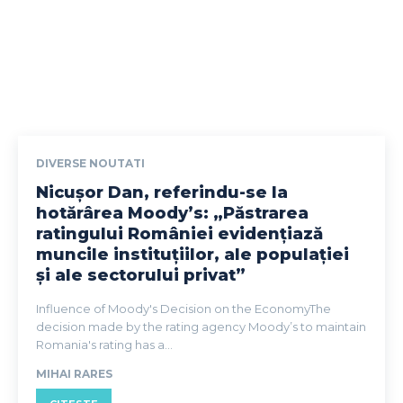
DIVERSE NOUTATI
Nicușor Dan, referindu-se la
hotărârea Moody’s: „Păstrarea
ratingului României evidențiază
muncile instituțiilor, ale populației
și ale sectorului privat”
Influence of Moody's Decision on the EconomyThe
decision made by the rating agency Moody’s to maintain
Romania's rating has a...
MIHAI RARES