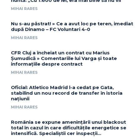
nuntă: „Cu 1.600 de lei, era mai bine să nu vii”
MIHAI RARES
Nu s-au păstrat! » Ce a avut loc pe teren, imediat
după Dinamo – FC Voluntari 4-0
MIHAI RARES
CFR Cluj a încheiat un contrat cu Marius
Șumudică » Comentariile lui Varga și toate
informațiile despre contract
MIHAI RARES
Oficial: Atletico Madrid l-a cedat pe Gata,
stabilind un nou record de transfer în istoria
națiunii
MIHAI RARES
România se expune amenințării unui blackout
total în cazul în care dificultățile energetice se
intensifică. Specialiștii cer inspecții…