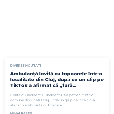
DIVERSE NOUTATI
Ambulanță lovită cu topoarele într-o
localitate din Cluj, după ce un clip pe
TikTok a afirmat că „fură…
Contextul incidentuluiIncidentul s-a petrecut într-o
comună din județul Cluj, unde un grup de localnici a
atacat o ambulanță cu topoare....
MIHAI RARES