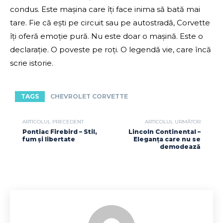
condus. Este mașina care îți face inima să bată mai
tare. Fie că ești pe circuit sau pe autostradă, Corvette
îți oferă emoție pură. Nu este doar o mașină. Este o
declarație. O poveste pe roți. O legendă vie, care încă
scrie istorie.
TAGS
CHEVROLET CORVETTE
ARTICOLUL PRECEDENT
ARTICOLUL URMĂTOR
Pontiac Firebird – Stil,
Lincoln Continental –
fum și libertate
Eleganța care nu se
demodează