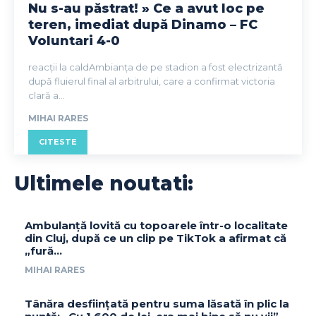
Nu s-au păstrat! » Ce a avut loc pe
teren, imediat după Dinamo – FC
Voluntari 4-0
reacții la caldAmbianța de pe stadion a fost electrizantă
după fluierul final al arbitrului, care a confirmat victoria
clară a...
MIHAI RARES
CITESTE
Ultimele noutati:
Ambulanță lovită cu topoarele într-o localitate
din Cluj, după ce un clip pe TikTok a afirmat că
„fură…
MIHAI RARES
Tânăra desființată pentru suma lăsată în plic la