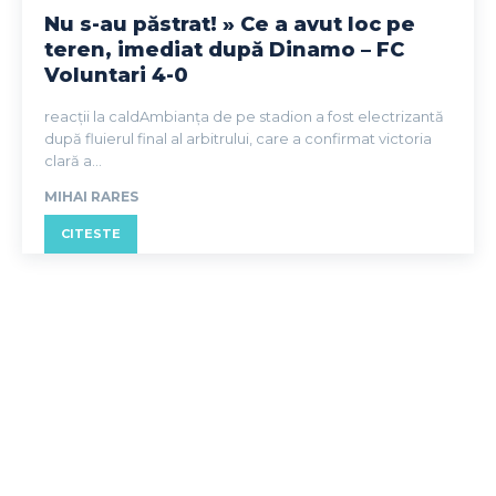
Nu s-au păstrat! » Ce a avut loc pe
teren, imediat după Dinamo – FC
Voluntari 4-0
reacții la caldAmbianța de pe stadion a fost electrizantă
după fluierul final al arbitrului, care a confirmat victoria
clară a...
MIHAI RARES
CITESTE