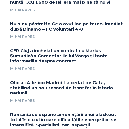
nuntă: „Cu 1.600 de lei, era mai bine să nu vii”
MIHAI RARES
Nu s-au păstrat! » Ce a avut loc pe teren, imediat
după Dinamo – FC Voluntari 4-0
MIHAI RARES
CFR Cluj a încheiat un contrat cu Marius
Șumudică » Comentariile lui Varga și toate
informațiile despre contract
MIHAI RARES
Oficial: Atletico Madrid l-a cedat pe Gata,
stabilind un nou record de transfer în istoria
națiunii
MIHAI RARES
România se expune amenințării unui blackout
total în cazul în care dificultățile energetice se
intensifică. Specialiștii cer inspecții…