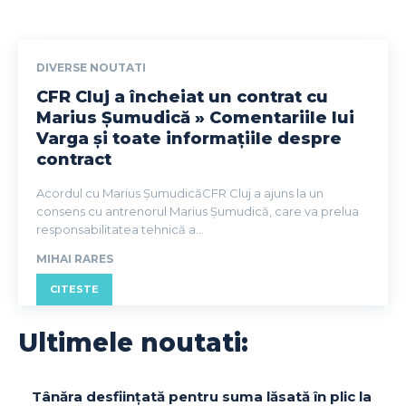
DIVERSE NOUTATI
CFR Cluj a încheiat un contrat cu
Marius Șumudică » Comentariile lui
Varga și toate informațiile despre
contract
Acordul cu Marius ȘumudicăCFR Cluj a ajuns la un
consens cu antrenorul Marius Șumudică, care va prelua
responsabilitatea tehnică a...
MIHAI RARES
CITESTE
Ultimele noutati:
Tânăra desființată pentru suma lăsată în plic la