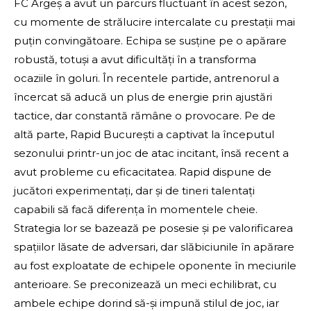
FC Argeș a avut un parcurs fluctuant în acest sezon,
cu momente de strălucire intercalate cu prestații mai
puțin convingătoare. Echipa se susține pe o apărare
robustă, totuși a avut dificultăți în a transforma
ocaziile în goluri. În recentele partide, antrenorul a
încercat să aducă un plus de energie prin ajustări
tactice, dar constantă rămâne o provocare. Pe de
altă parte, Rapid București a captivat la începutul
sezonului printr-un joc de atac incitant, însă recent a
avut probleme cu eficacitatea. Rapid dispune de
jucători experimentați, dar și de tineri talentați
capabili să facă diferența în momentele cheie.
Strategia lor se bazează pe posesie și pe valorificarea
spațiilor lăsate de adversari, dar slăbiciunile în apărare
au fost exploatate de echipele oponente în meciurile
anterioare. Se preconizează un meci echilibrat, cu
ambele echipe dorind să-și impună stilul de joc, iar