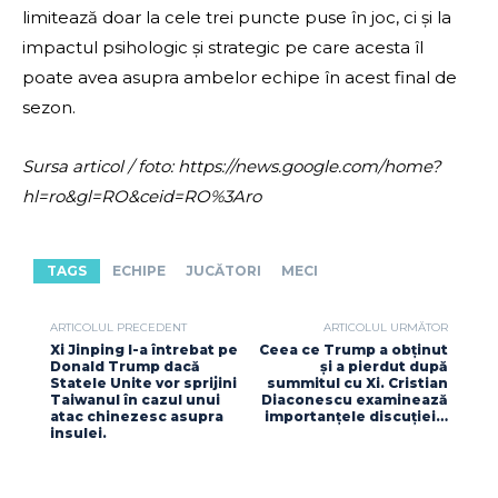
limitează doar la cele trei puncte puse în joc, ci și la
impactul psihologic și strategic pe care acesta îl
poate avea asupra ambelor echipe în acest final de
sezon.
Sursa articol / foto: https://news.google.com/home?
hl=ro&gl=RO&ceid=RO%3Aro
TAGS
ECHIPE
JUCĂTORI
MECI
ARTICOLUL PRECEDENT
ARTICOLUL URMĂTOR
Xi Jinping l-a întrebat pe
Ceea ce Trump a obținut
Donald Trump dacă
și a pierdut după
Statele Unite vor sprijini
summitul cu Xi. Cristian
Taiwanul în cazul unui
Diaconescu examinează
atac chinezesc asupra
importanțele discuției…
insulei.