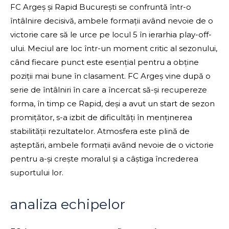
FC Argeș și Rapid București se confruntă într-o
întâlnire decisivă, ambele formații având nevoie de o
victorie care să le urce pe locul 5 în ierarhia play-off-
ului. Meciul are loc într-un moment critic al sezonului,
când fiecare punct este esențial pentru a obține
poziții mai bune în clasament. FC Argeș vine după o
serie de întâlniri în care a încercat să-și recupereze
forma, în timp ce Rapid, deși a avut un start de sezon
promițător, s-a izbit de dificultăți în menținerea
stabilității rezultatelor. Atmosfera este plină de
așteptări, ambele formații având nevoie de o victorie
pentru a-și crește moralul și a câștiga încrederea
suportului lor.
analiza echipelor