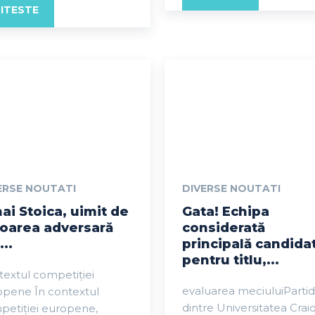
ITESTE
ERSE NOUTATI
DIVERSE NOUTATI
ai Stoica, uimit de
Gata! Echipa
toarea adversară
considerată
...
principală candida
pentru titlu,...
extul competiției
evaluarea meciuluiParti
opene În contextul
dintre Universitatea Crai
petiției europene,