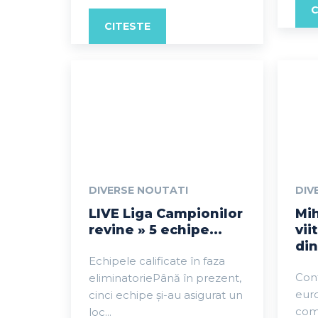
C
CITESTE
DIVERSE NOUTATI
DIV
LIVE Liga Campionilor
Mih
revine » 5 echipe...
vii
din
Echipele calificate în faza
Cont
eliminatoriePână în prezent,
eur
cinci echipe și-au asigurat un
com
loc...