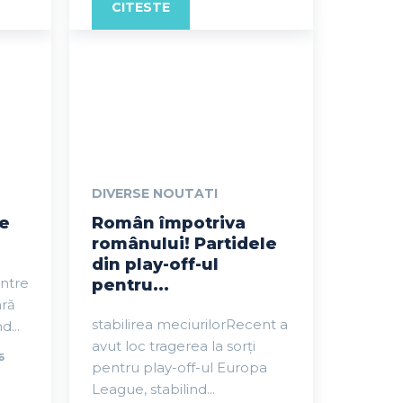
CITESTE
DIVERSE NOUTATI
de
Român împotriva
românului! Partidele
din play-off-ul
intre
pentru...
ară
stabilirea meciurilorRecent a
d...
avut loc tragerea la sorți
6
pentru play-off-ul Europa
League, stabilind...