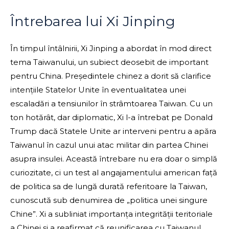
Întrebarea lui Xi Jinping
În timpul întâlnirii, Xi Jinping a abordat în mod direct
tema Taiwanului, un subiect deosebit de important
pentru China. Președintele chinez a dorit să clarifice
intențiile Statelor Unite în eventualitatea unei
escaladări a tensiunilor în strâmtoarea Taiwan. Cu un
ton hotărât, dar diplomatic, Xi l-a întrebat pe Donald
Trump dacă Statele Unite ar interveni pentru a apăra
Taiwanul în cazul unui atac militar din partea Chinei
asupra insulei. Această întrebare nu era doar o simplă
curiozitate, ci un test al angajamentului american față
de politica sa de lungă durată referitoare la Taiwan,
cunoscută sub denumirea de „politica unei singure
Chine”. Xi a subliniat importanța integrității teritoriale
a Chinei și a reafirmat că reunificarea cu Taiwanul