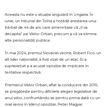
Aceasta nu este o situaţie singulară în Ungaria. În
iunie, un tribunal din Tolna a hotărât arestarea unui
bărbat de 44 de ani, care ameninţase că „îl va
decapita” pe Viktor Orban, precum şi că va elimina
alte personalităţi publice.
În mai 2024, premiul Slovaciei vecine, Robert Fico, un
alt lider naţionalist, a fost vizat de un atac. El a
supravieţuit şi a acuzat opoziţia de implicare în
tentativa respectivă.
Premierul Viktor Orban, aflat la conducere din 2010,
se pregăteşte pentru dificilele alegeri legislative de
anul viitor, confruntându-se pentru prima dată cu un
rival serios în liderul opoziţiei, Peter Magyar.