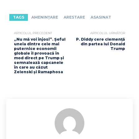
TAGS
AMENINȚARE
ARESTARE
ASASINAT
ARTICOLUL PRECEDENT
ARTICOLUL URMĂTOR
„Nu mă voi înjosi”. Șeful
P. Diddy cere clemență
uneia dintre cele mai
din partea lui Donald
puternice economii
Trump
globale îl provoacă în
mod direct pe Trump și
semnalează capcanele
în care au căzut
Zelenski și Ramaphosa