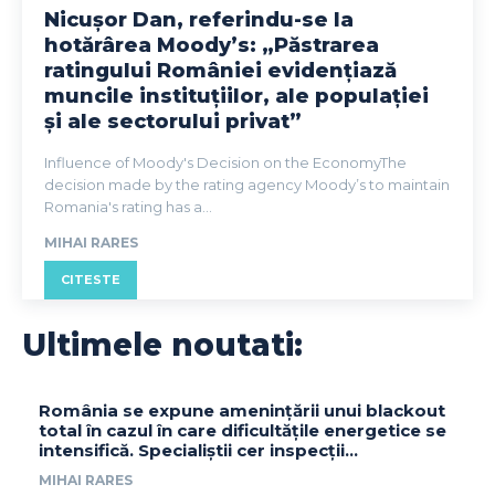
Nicușor Dan, referindu-se la
hotărârea Moody’s: „Păstrarea
ratingului României evidențiază
muncile instituțiilor, ale populației
și ale sectorului privat”
Influence of Moody's Decision on the EconomyThe
decision made by the rating agency Moody’s to maintain
Romania's rating has a...
MIHAI RARES
CITESTE
Ultimele noutati:
România se expune amenințării unui blackout
total în cazul în care dificultățile energetice se
intensifică. Specialiștii cer inspecții…
MIHAI RARES