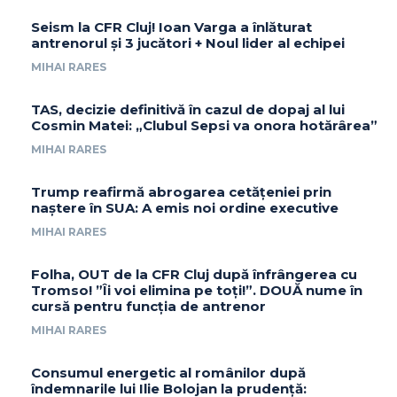
Seism la CFR Cluj! Ioan Varga a înlăturat
antrenorul și 3 jucători + Noul lider al echipei
MIHAI RARES
TAS, decizie definitivă în cazul de dopaj al lui
Cosmin Matei: „Clubul Sepsi va onora hotărârea”
MIHAI RARES
Trump reafirmă abrogarea cetățeniei prin
naștere în SUA: A emis noi ordine executive
MIHAI RARES
Folha, OUT de la CFR Cluj după înfrângerea cu
Tromso! ”Îi voi elimina pe toți!”. DOUĂ nume în
cursă pentru funcția de antrenor
MIHAI RARES
Consumul energetic al românilor după
îndemnarile lui Ilie Bolojan la prudență: