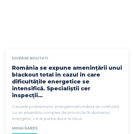
DIVERSE NOUTATI
România se expune amenințării unui
blackout total în cazul în care
dificultățile energetice se
intensifică. Specialiștii cer
inspecții…
Cauzele problemelor energeticeRomânia se confruntă
cu un ansamblu complex de provocări în domeniul
energetic, ce ar putea duce la riscul...
MIHAI RARES