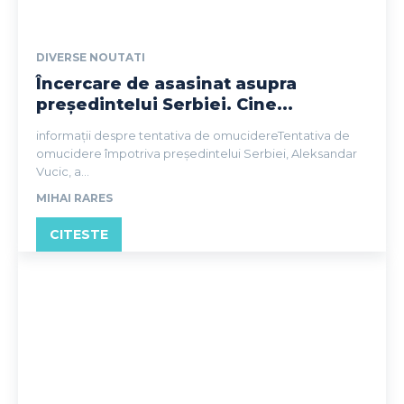
DIVERSE NOUTATI
Încercare de asasinat asupra
președintelui Serbiei. Cine...
informații despre tentativa de omucidereTentativa de
omucidere împotriva președintelui Serbiei, Aleksandar
Vucic, a...
MIHAI RARES
CITESTE