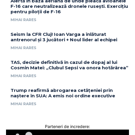
Alertă în baza aeriană de unde pleacă avioanele
F-16 care neutralizează dronele rusești. Exercițiu
pentru piloții de F-16
MIHAI RARES
Seism la CFR Cluj! Ioan Varga a înlăturat
antrenorul și 3 jucători + Noul lider al echipei
MIHAI RARES
TAS, decizie definitivă în cazul de dopaj al lui
Cosmin Matei: „Clubul Sepsi va onora hotărârea”
MIHAI RARES
Trump reafirmă abrogarea cetățeniei prin
naștere în SUA: A emis noi ordine executive
MIHAI RARES
Parteneri de incredere: