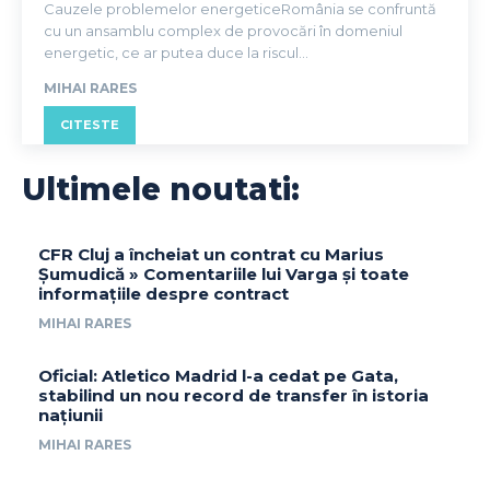
Cauzele problemelor energeticeRomânia se confruntă
cu un ansamblu complex de provocări în domeniul
energetic, ce ar putea duce la riscul...
MIHAI RARES
CITESTE
Ultimele noutati:
CFR Cluj a încheiat un contrat cu Marius
Șumudică » Comentariile lui Varga și toate
informațiile despre contract
MIHAI RARES
Oficial: Atletico Madrid l-a cedat pe Gata,
stabilind un nou record de transfer în istoria
națiunii
MIHAI RARES