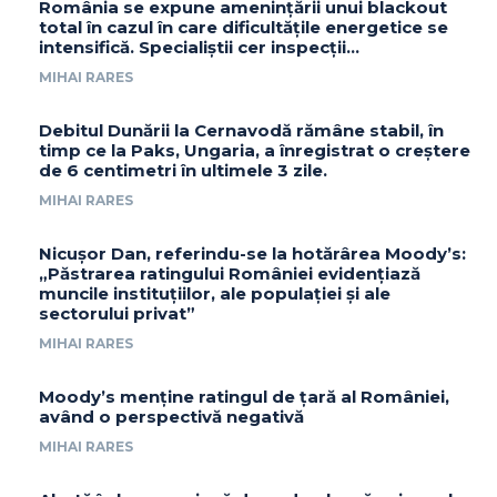
România se expune amenințării unui blackout
total în cazul în care dificultățile energetice se
intensifică. Specialiștii cer inspecții…
MIHAI RARES
Debitul Dunării la Cernavodă rămâne stabil, în
timp ce la Paks, Ungaria, a înregistrat o creștere
de 6 centimetri în ultimele 3 zile.
MIHAI RARES
Nicușor Dan, referindu-se la hotărârea Moody’s:
„Păstrarea ratingului României evidențiază
muncile instituțiilor, ale populației și ale
sectorului privat”
MIHAI RARES
Moody’s menține ratingul de țară al României,
având o perspectivă negativă
MIHAI RARES