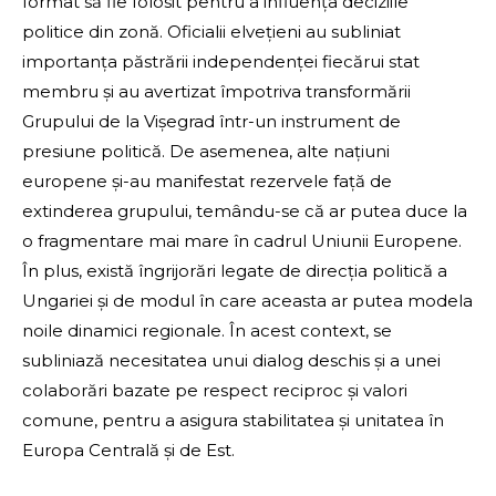
format să fie folosit pentru a influența deciziile
politice din zonă. Oficialii elvețieni au subliniat
importanța păstrării independenței fiecărui stat
membru și au avertizat împotriva transformării
Grupului de la Vișegrad într-un instrument de
presiune politică. De asemenea, alte națiuni
europene și-au manifestat rezervele față de
extinderea grupului, temându-se că ar putea duce la
o fragmentare mai mare în cadrul Uniunii Europene.
În plus, există îngrijorări legate de direcția politică a
Ungariei și de modul în care aceasta ar putea modela
noile dinamici regionale. În acest context, se
subliniază necesitatea unui dialog deschis și a unei
colaborări bazate pe respect reciproc și valori
comune, pentru a asigura stabilitatea și unitatea în
Europa Centrală și de Est.