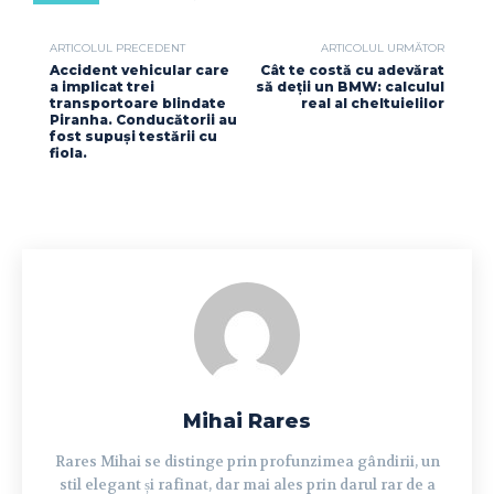
ARTICOLUL PRECEDENT
ARTICOLUL URMĂTOR
Accident vehicular care
Cât te costă cu adevărat
a implicat trei
să deții un BMW: calculul
transportoare blindate
real al cheltuielilor
Piranha. Conducătorii au
fost supuși testării cu
fiola.
Mihai Rares
Rares Mihai se distinge prin profunzimea gândirii, un
stil elegant și rafinat, dar mai ales prin darul rar de a