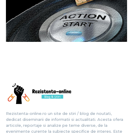
Rezistenta-online.ro un site de stiri / blog de noutati,
dedicat diseminarii de informatii si actualitati. Acesta ofera
articole, reportaje si analize pe teme diverse, de la
evenimente curente la subiecte specifice de interes. Este