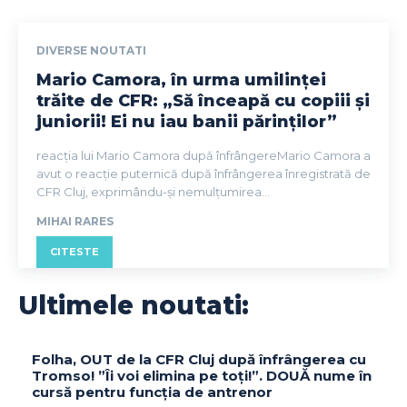
DIVERSE NOUTATI
Mario Camora, în urma umilinței
trăite de CFR: „Să înceapă cu copiii și
juniorii! Ei nu iau banii părinților”
reacția lui Mario Camora după înfrângereMario Camora a
avut o reacție puternică după înfrângerea înregistrată de
CFR Cluj, exprimându-și nemulțumirea...
MIHAI RARES
CITESTE
Ultimele noutati:
Folha, OUT de la CFR Cluj după înfrângerea cu
Tromso! ”Îi voi elimina pe toți!”. DOUĂ nume în
cursă pentru funcția de antrenor