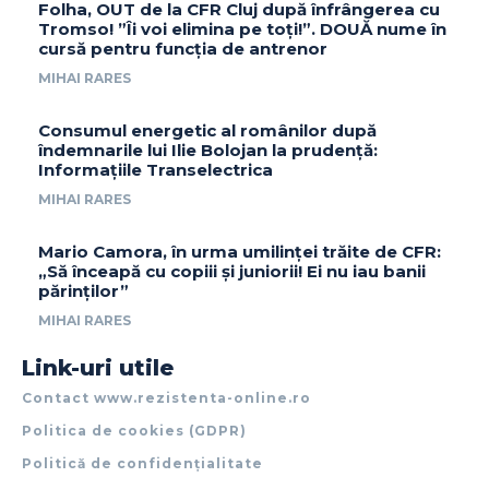
Folha, OUT de la CFR Cluj după înfrângerea cu
Tromso! ”Îi voi elimina pe toți!”. DOUĂ nume în
cursă pentru funcția de antrenor
MIHAI RARES
Consumul energetic al românilor după
îndemnarile lui Ilie Bolojan la prudență:
Informațiile Transelectrica
MIHAI RARES
Mario Camora, în urma umilinței trăite de CFR:
„Să înceapă cu copiii și juniorii! Ei nu iau banii
părinților”
MIHAI RARES
Link-uri utile
Contact www.rezistenta-online.ro
Politica de cookies (GDPR)
Politică de confidențialitate