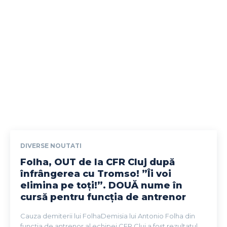
DIVERSE NOUTATI
Folha, OUT de la CFR Cluj după
înfrângerea cu Tromso! ”Îi voi
elimina pe toți!”. DOUĂ nume în
cursă pentru funcția de antrenor
Cauza demiterii lui FolhaDemisia lui Antonio Folha din
funcția de antrenor al echipei CFR Cluj a fost rezultatul