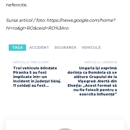
nefericite.
Sursa articol / foto: https://news.google.com/home?
hl=ro&gl=RO&ceid=RO%3Aro
TAGS
ACCIDENT
SIGURANȚA
VEHICULE
ARTICOLUL PRECEDENT
ARTICOLUL URMĂTOR
Trei vehicule blindate
Ungaria își exprimă
Piranha 5 au fost
dorința ca România să se
implicate într-un
alăture Grupului de la
incident în județul Sălaj.
Vișegrad. Alertă din
11 soldați au fost…
Elveția: „Acest format să
nu fie folosit pentru a
exercita influență”