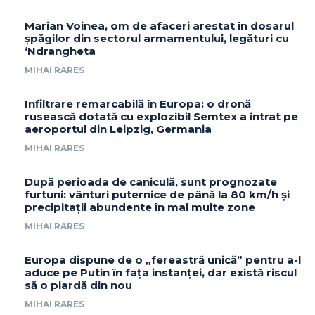
Marian Voinea, om de afaceri arestat în dosarul
șpăgilor din sectorul armamentului, legături cu
‘Ndrangheta
MIHAI RARES
Infiltrare remarcabilă în Europa: o dronă
rusească dotată cu explozibil Semtex a intrat pe
aeroportul din Leipzig, Germania
MIHAI RARES
După perioada de caniculă, sunt prognozate
furtuni: vânturi puternice de până la 80 km/h și
precipitații abundente în mai multe zone
MIHAI RARES
Europa dispune de o „fereastră unică” pentru a-l
aduce pe Putin în fața instanței, dar există riscul
să o piardă din nou
MIHAI RARES