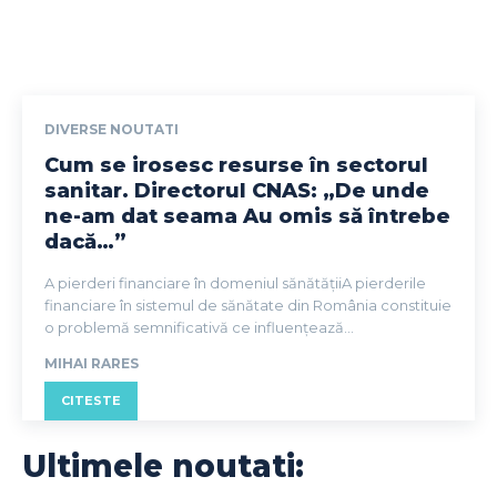
DIVERSE NOUTATI
Cum se irosesc resurse în sectorul
sanitar. Directorul CNAS: „De unde
ne-am dat seama Au omis să întrebe
dacă…”
A pierderi financiare în domeniul sănătățiiA pierderile
financiare în sistemul de sănătate din România constituie
o problemă semnificativă ce influențează...
MIHAI RARES
CITESTE
Ultimele noutati: