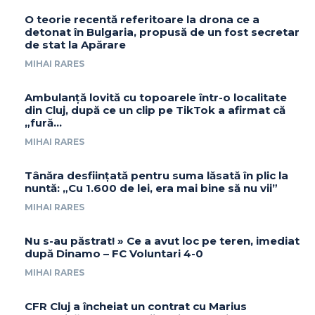
O teorie recentă referitoare la drona ce a
detonat în Bulgaria, propusă de un fost secretar
de stat la Apărare
MIHAI RARES
Ambulanță lovită cu topoarele într-o localitate
din Cluj, după ce un clip pe TikTok a afirmat că
„fură…
MIHAI RARES
Tânăra desființată pentru suma lăsată în plic la
nuntă: „Cu 1.600 de lei, era mai bine să nu vii”
MIHAI RARES
Nu s-au păstrat! » Ce a avut loc pe teren, imediat
după Dinamo – FC Voluntari 4-0
MIHAI RARES
CFR Cluj a încheiat un contrat cu Marius