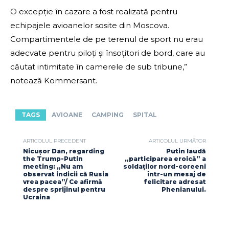
O excepție în cazare a fost realizată pentru
echipajele avioanelor sosite din Moscova.
Compartimentele de pe terenul de sport nu erau
adecvate pentru piloți și însoțitori de bord, care au
căutat intimitate în camerele de sub tribune,”
notează Kommersant.
TAGS
AVIOANE
CAMPING
SPITAL
ARTICOLUL PRECEDENT
ARTICOLUL URMĂTOR
Nicușor Dan, regarding
Putin laudă
the Trump-Putin
„participarea eroică” a
meeting: „Nu am
soldaților nord-coreeni
observat indicii că Rusia
într-un mesaj de
vrea pacea”/ Ce afirmă
felicitare adresat
despre sprijinul pentru
Phenianului.
Ucraina