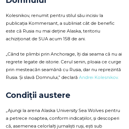
Domnului”
Kolesnikov, renumit pentru stilul său incisiv la
publicația Kommersant, a subliniat cât de benefic
este că Rusia nu mai deține Alaska, teritoriu
achiziționat de SUA acum 158 de ani.
„Când te plimbi prin Anchorage, îți dai seama că nu ai
regrete legate de istorie. Cerul senin, ploaia ce curge
prin mesteacăn seamănă cu Rusia, dar nu reprezintă
Rusia. Și slavă Domnului,” declară
Andrei Kolesnikov.
Condiții austere
„Ajungi la arena Alaska University Sea Wolves pentru
a petrece noaptea, conform indicațiilor, și descoperi
că, asemenea celorlalți jurnaliști ruși, ești sub