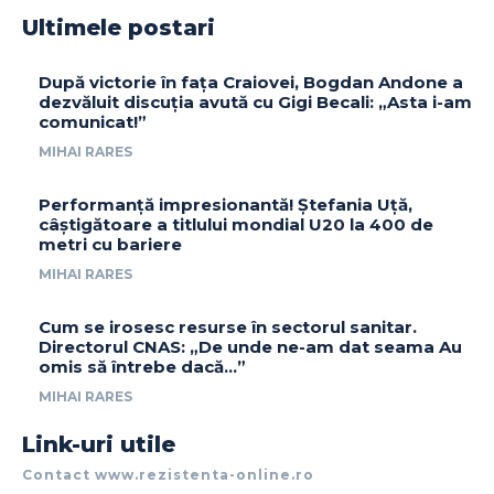
Ultimele postari
După victorie în fața Craiovei, Bogdan Andone a
dezvăluit discuția avută cu Gigi Becali: „Asta i-am
comunicat!”
MIHAI RARES
Performanță impresionantă! Ștefania Uță,
câștigătoare a titlului mondial U20 la 400 de
metri cu bariere
MIHAI RARES
Cum se irosesc resurse în sectorul sanitar.
Directorul CNAS: „De unde ne-am dat seama Au
omis să întrebe dacă…”
MIHAI RARES
Link-uri utile
Contact www.rezistenta-online.ro