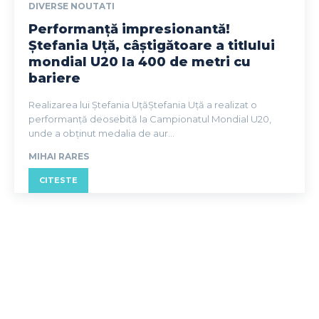
DIVERSE NOUTATI
Performanță impresionantă!
Ștefania Uță, câștigătoare a titlului
mondial U20 la 400 de metri cu
bariere
Realizarea lui Ștefania UțăȘtefania Uță a realizat o
performanță deosebită la Campionatul Mondial U20,
unde a obținut medalia de aur...
MIHAI RARES
CITESTE