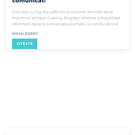
comunicat!”
Discuția cu Gigi BecaliÎn urma victoriei semnificative
împotriva echipei Craiova, Bogdan Andone a împărtășit
informații despre conversația purtată cu conducătorul...
MIHAI RARES
CITESTE