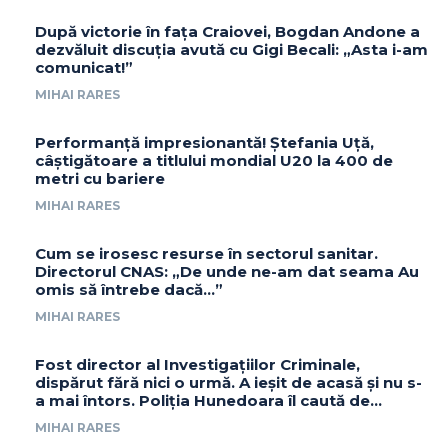
După victorie în fața Craiovei, Bogdan Andone a
dezvăluit discuția avută cu Gigi Becali: „Asta i-am
comunicat!”
MIHAI RARES
Performanță impresionantă! Ștefania Uță,
câștigătoare a titlului mondial U20 la 400 de
metri cu bariere
MIHAI RARES
Cum se irosesc resurse în sectorul sanitar.
Directorul CNAS: „De unde ne-am dat seama Au
omis să întrebe dacă…”
MIHAI RARES
Fost director al Investigațiilor Criminale,
dispărut fără nici o urmă. A ieșit de acasă și nu s-
a mai întors. Poliția Hunedoara îl caută de...
MIHAI RARES