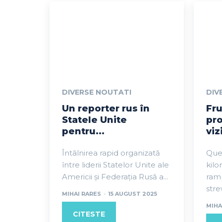
DIVERSE NOUTATI
DIV
Un reporter rus în
Fru
Statele Unite
pr
pentru...
viz
Întâlnirea rapid organizată
Queu
între liderii Statelor Unite ale
kilo
Americii și Federația Rusă a...
ramp
stre
MIHAI RARES
-
15 AUGUST 2025
MIHA
CITESTE