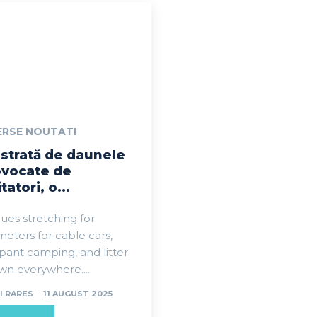
ERSE NOUTATI
strată de daunele
ovocate de
itatori, o...
es stretching for
meters for cable cars,
ant camping, and litter
wn everywhere....
I RARES
-
11 AUGUST 2025