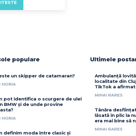
ITESTE
cole populare
Ultimele posta
este un skipper de catamaran?
Ambulanță lovită
localitate din Clu
 HORIA
TikTok a afirmat
MIHAI RARES
 pot identifica o scurgere de ulei
un BMW și de unde provine
asta?
Tânăra desființ
lăsată în plic la 
 HORIA
era mai bine să n
MIHAI RARES
 definim moda între clasic și