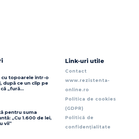
ri
Link-uri utile
Contact
 cu topoarele într-o
www.rezistenta-
j, după ce un clip pe
 că „fură…
online.ro
Politica de cookies
(GDPR)
ată pentru suma
nuntă: „Cu 1.600 de lei,
Politică de
u vii”
confidențialitate