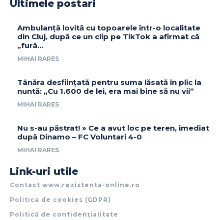
Ultimele postari
Ambulanță lovită cu topoarele într-o localitate
din Cluj, după ce un clip pe TikTok a afirmat că
„fură…
MIHAI RARES
Tânăra desființată pentru suma lăsată în plic la
nuntă: „Cu 1.600 de lei, era mai bine să nu vii”
MIHAI RARES
Nu s-au păstrat! » Ce a avut loc pe teren, imediat
după Dinamo – FC Voluntari 4-0
MIHAI RARES
Link-uri utile
Contact www.rezistenta-online.ro
Politica de cookies (GDPR)
Politică de confidențialitate