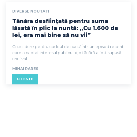
DIVERSE NOUTATI
Tânăra desființată pentru suma
lăsată în plic la nuntă: „Cu 1.600 de
lei, era mai bine să nu vii”
Critici dure pentru cadoul de nuntăÎntr-un episod recent
care a captat interesul publicului, o tânără a fost supusă
unui val...
MIHAI RARES
CITESTE