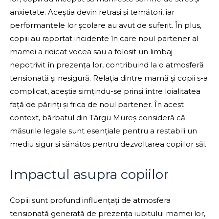
anxietate. Aceștia devin retrași și temători, iar
performanțele lor școlare au avut de suferit. În plus,
copiii au raportat incidente în care noul partener al
mamei a ridicat vocea sau a folosit un limbaj
nepotrivit în prezența lor, contribuind la o atmosferă
tensionată și nesigură. Relația dintre mamă și copii s-a
complicat, aceștia simțindu-se prinși între loialitatea
față de părinți și frica de noul partener. În acest
context, bărbatul din Târgu Mureș consideră că
măsurile legale sunt esențiale pentru a restabili un
mediu sigur și sănătos pentru dezvoltarea copiilor săi.
Impactul asupra copiilor
Copiii sunt profund influențați de atmosfera
tensionată generată de prezența iubitului mamei lor,