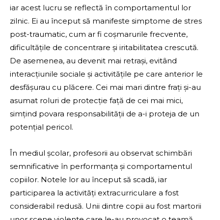
iar acest lucru se reflectă în comportamentul lor
zilnic. Ei au început să manifeste simptome de stres
post-traumatic, cum ar fi coșmarurile frecvente,
dificultățile de concentrare și iritabilitatea crescută.
De asemenea, au devenit mai retrași, evitând
interacțiunile sociale și activitățile pe care anterior le
desfășurau cu plăcere. Cei mai mari dintre frați și-au
asumat roluri de protecție față de cei mai mici,
simțind povara responsabilității de a-i proteja de un
potențial pericol.
În mediul școlar, profesorii au observat schimbări
semnificative în performanța și comportamentul
copiilor. Notele lor au început să scadă, iar
participarea la activități extracurriculare a fost
considerabil redusă. Unii dintre copii au fost martorii
unor scene violente care le-au provocat o teamă