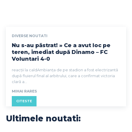
DIVERSE NOUTATI
Nu s-au păstrat! » Ce a avut loc pe
teren, imediat după Dinamo – FC
Voluntari 4-0
reacții la caldAmbianța de pe stadion a fost electrizantă
după fluierul final al arbitrului, care a confirmat victoria
clară a...
MIHAI RARES
CITESTE
Ultimele noutati: