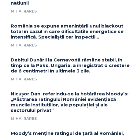
națiunii
MIHAI RARES
România se expune amenințării unui blackout
total în cazul în care dificultățile energetice se
intensifică. Specialiștii cer inspecții…
MIHAI RARES
Debitul Dunării la Cernavodă rămâne stabil, în
timp ce la Paks, Ungaria, a înregistrat o creștere
de 6 centimetri în ultimele 3 zile.
MIHAI RARES
Nicușor Dan, referindu-se la hotărârea Moody’s:
„Păstrarea ratingului României evidențiază
muncile instituțiilor, ale populației și ale
sectorului privat”
MIHAI RARES
Moody’s menține ratingul de țară al României,