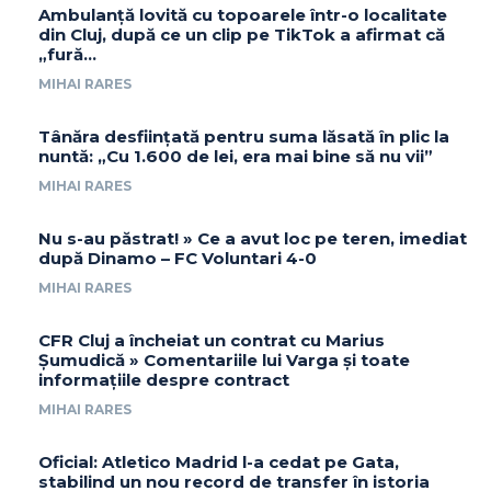
Ambulanță lovită cu topoarele într-o localitate
din Cluj, după ce un clip pe TikTok a afirmat că
„fură…
MIHAI RARES
Tânăra desființată pentru suma lăsată în plic la
nuntă: „Cu 1.600 de lei, era mai bine să nu vii”
MIHAI RARES
Nu s-au păstrat! » Ce a avut loc pe teren, imediat
după Dinamo – FC Voluntari 4-0
MIHAI RARES
CFR Cluj a încheiat un contrat cu Marius
Șumudică » Comentariile lui Varga și toate
informațiile despre contract
MIHAI RARES
Oficial: Atletico Madrid l-a cedat pe Gata,
stabilind un nou record de transfer în istoria