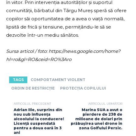
în viitor. Prin intervenția autorităților și suportul
comunității, bărbatul din Târgu Mureș speră să ofere
copiilor săi oportunitatea de a avea o viață normală,
lipsită de frică și tensiune, permițându-le să se
dezvolte într-un mediu sănătos.
Sursa articol / foto: https://news.google.com/home?
hl=ro&gl=RO&ceid=RO%3Aro
TAGS
COMPORTAMENT VIOLENT
ORDIN DE RESTRICȚIE
PROTECȚIA COPILULUI
ARTICOLUL PRECEDENT
ARTICOLUL URMĂTOR
Adrian Ilie, surprins din
Marina SUA a avut o
nou sub influența
pierdere de 238 de
alcoolului la conducere!
milioane de dolari prin
Licență suspendată
prăbușirea unei drone în
pentru a doua oară în 3
zona Golfului Persic.
ani