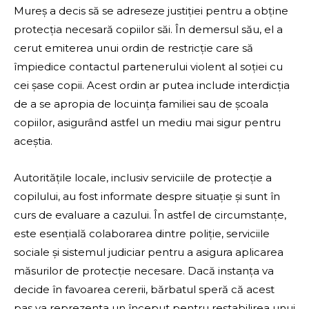
Mureș a decis să se adreseze justiției pentru a obține
protecția necesară copiilor săi. În demersul său, el a
cerut emiterea unui ordin de restricție care să
împiedice contactul partenerului violent al soției cu
cei șase copii. Acest ordin ar putea include interdicția
de a se apropia de locuința familiei sau de școala
copiilor, asigurând astfel un mediu mai sigur pentru
aceștia.
Autoritățile locale, inclusiv serviciile de protecție a
copilului, au fost informate despre situație și sunt în
curs de evaluare a cazului. În astfel de circumstanțe,
este esențială colaborarea dintre poliție, serviciile
sociale și sistemul judiciar pentru a asigura aplicarea
măsurilor de protecție necesare. Dacă instanța va
decide în favoarea cererii, bărbatul speră că acest
pas va reprezenta un început pentru restabilirea unui