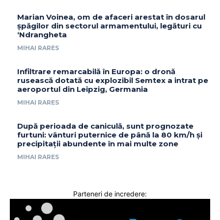
Marian Voinea, om de afaceri arestat în dosarul
șpăgilor din sectorul armamentului, legături cu
‘Ndrangheta
MIHAI RARES
Infiltrare remarcabilă în Europa: o dronă
rusească dotată cu explozibil Semtex a intrat pe
aeroportul din Leipzig, Germania
MIHAI RARES
După perioada de caniculă, sunt prognozate
furtuni: vânturi puternice de până la 80 km/h și
precipitații abundente în mai multe zone
MIHAI RARES
Parteneri de incredere: