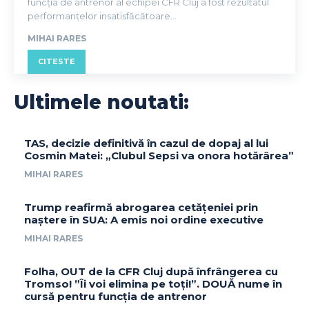
funcția de antrenor al echipei CFR Cluj a fost rezultatul
performanțelor insatisfăcătoare...
MIHAI RARES
CITESTE
Ultimele noutati:
TAS, decizie definitivă în cazul de dopaj al lui
Cosmin Matei: „Clubul Sepsi va onora hotărârea”
MIHAI RARES
Trump reafirmă abrogarea cetățeniei prin
naștere în SUA: A emis noi ordine executive
MIHAI RARES
Folha, OUT de la CFR Cluj după înfrângerea cu
Tromso! ”Îi voi elimina pe toți!”. DOUĂ nume în
cursă pentru funcția de antrenor