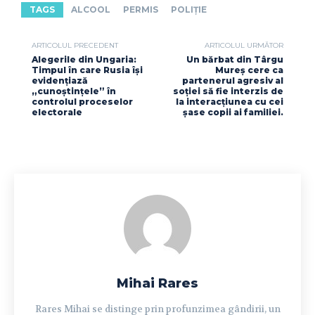
TAGS
ALCOOL
PERMIS
POLIȚIE
ARTICOLUL PRECEDENT
ARTICOLUL URMĂTOR
Alegerile din Ungaria:
Un bărbat din Târgu
Timpul în care Rusia își
Mureș cere ca
evidențiază
partenerul agresiv al
„cunoștințele” în
soției să fie interzis de
controlul proceselor
la interacțiunea cu cei
electorale
șase copii ai familiei.
Mihai Rares
Rares Mihai se distinge prin profunzimea gândirii, un