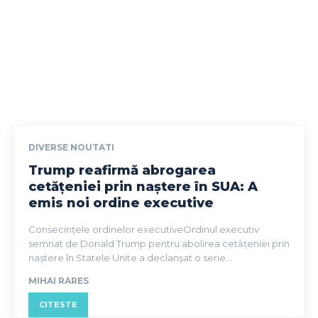
DIVERSE NOUTATI
Trump reafirmă abrogarea
cetățeniei prin naștere în SUA: A
emis noi ordine executive
Consecințele ordinelor executiveOrdinul executiv
semnat de Donald Trump pentru abolirea cetățeniei prin
naștere în Statele Unite a declanșat o serie...
MIHAI RARES
CITESTE