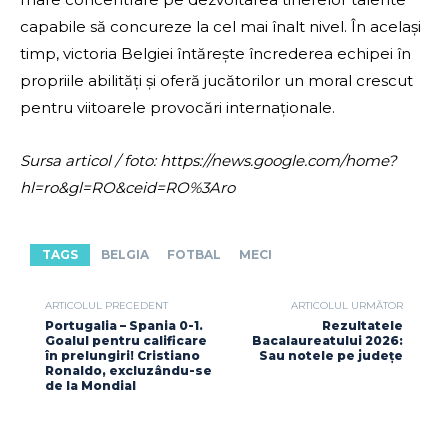
capabile să concureze la cel mai înalt nivel. În același
timp, victoria Belgiei întărește încrederea echipei în
propriile abilități și oferă jucătorilor un moral crescut
pentru viitoarele provocări internaționale.
Sursa articol / foto: https://news.google.com/home?
hl=ro&gl=RO&ceid=RO%3Aro
TAGS
BELGIA
FOTBAL
MECI
ARTICOLUL PRECEDENT
ARTICOLUL URMĂTOR
Portugalia – Spania 0-1.
Rezultatele
Goalul pentru calificare
Bacalaureatului 2026:
în prelungiri! Cristiano
Sau notele pe județe
Ronaldo, excluzându-se
de la Mondial