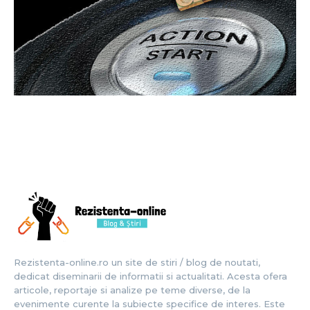
Rezistenta-online.ro un site de stiri / blog de noutati,
dedicat diseminarii de informatii si actualitati. Acesta ofera
articole, reportaje si analize pe teme diverse, de la
evenimente curente la subiecte specifice de interes. Este