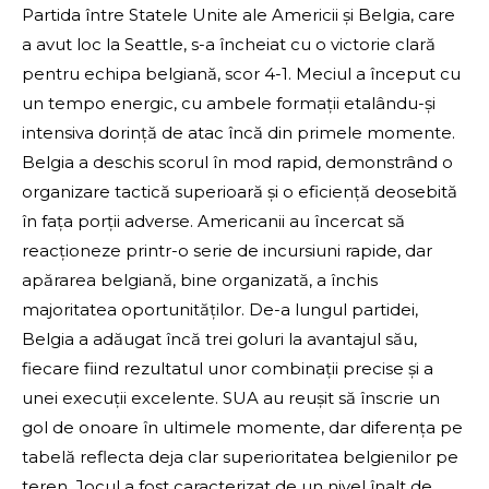
Partida între Statele Unite ale Americii și Belgia, care
a avut loc la Seattle, s-a încheiat cu o victorie clară
pentru echipa belgiană, scor 4-1. Meciul a început cu
un tempo energic, cu ambele formații etalându-și
intensiva dorință de atac încă din primele momente.
Belgia a deschis scorul în mod rapid, demonstrând o
organizare tactică superioară și o eficiență deosebită
în fața porții adverse. Americanii au încercat să
reacționeze printr-o serie de incursiuni rapide, dar
apărarea belgiană, bine organizată, a închis
majoritatea oportunităților. De-a lungul partidei,
Belgia a adăugat încă trei goluri la avantajul său,
fiecare fiind rezultatul unor combinații precise și a
unei execuții excelente. SUA au reușit să înscrie un
gol de onoare în ultimele momente, dar diferența pe
tabelă reflecta deja clar superioritatea belgienilor pe
teren. Jocul a fost caracterizat de un nivel înalt de