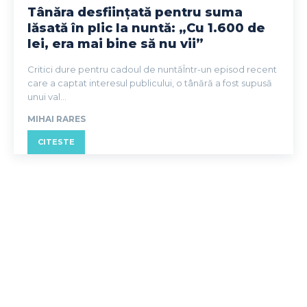
Tânăra desființată pentru suma
lăsată în plic la nuntă: „Cu 1.600 de
lei, era mai bine să nu vii”
Critici dure pentru cadoul de nuntăÎntr-un episod recent
care a captat interesul publicului, o tânără a fost supusă
unui val...
MIHAI RARES
CITESTE