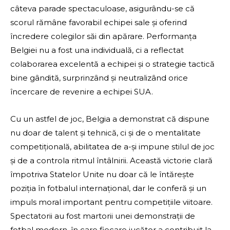
câteva parade spectaculoase, asigurându-se că
scorul rămâne favorabil echipei sale și oferind
încredere colegilor săi din apărare. Performanța
Belgiei nu a fost una individuală, ci a reflectat
colaborarea excelentă a echipei și o strategie tactică
bine gândită, surprinzând și neutralizând orice
încercare de revenire a echipei SUA.
Cu un astfel de joc, Belgia a demonstrat că dispune
nu doar de talent și tehnică, ci și de o mentalitate
competițională, abilitatea de a-și impune stilul de joc
și de a controla ritmul întâlnirii. Această victorie clară
împotriva Statelor Unite nu doar că le întărește
poziția în fotbalul internațional, dar le conferă și un
impuls moral important pentru competițiile viitoare.
Spectatorii au fost martorii unei demonstrații de
fotbal modern, în care fiecare jucător a contribuit la