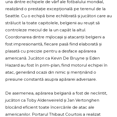
una dintre echipele de vârf ale fotbalului mondial,
realizând o prestație excepțională pe terenul de la
Seattle. Cu o echipă bine echilibrată și jucători care au
strălucit la toate capitolele, belgienii au reușit să
controleze meciul de la un capăt la altul.
Coordonarea dintre mijlocașii și atacanții belgieni a
fost impresionantă, fiecare pasă fiind elaborată și
plasată cu precizie pentru a desface apărarea
americană. Jucători ca Kevin De Bruyne și Eden
Hazard au fost în prim-plan, fiind motorul echipei în
atac, generând ocazii din nimic și menținând o
presiune constantă asupra apărarei adversare.
De asemenea, apărarea belgiană a fost de neclintit,
jucători ca Toby Alderweireld și Jan Vertonghen
blocând eficient toate încercările de atac ale
americanilor. Portarul Thibaut Courtois a realizat