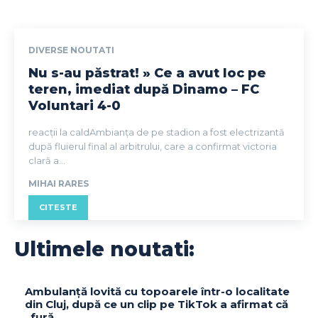
DIVERSE NOUTATI
Nu s-au păstrat! » Ce a avut loc pe
teren, imediat după Dinamo – FC
Voluntari 4-0
reacții la caldAmbianța de pe stadion a fost electrizantă
după fluierul final al arbitrului, care a confirmat victoria
clară a...
MIHAI RARES
CITESTE
Ultimele noutati:
Ambulanță lovită cu topoarele într-o localitate
din Cluj, după ce un clip pe TikTok a afirmat că
„fură…