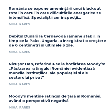
România se expune amenințării unui blackout
total în cazul în care dificultățile energetice se
intensifică. Specialiștii cer inspecții…
MIHAI RARES
Debitul Dunării la Cernavodă rămâne stabil, în
timp ce la Paks, Ungaria, a înregistrat o creștere
de 6 centimetri în ultimele 3 zile.
MIHAI RARES
Nicușor Dan, referindu-se la hotărârea Moody’s:
„Păstrarea ratingului României evidențiază
muncile instituțiilor, ale populației și ale
sectorului privat”
MIHAI RARES
Moody’s menține ratingul de țară al României,
având o perspectivă negativă
MIHAI RARES