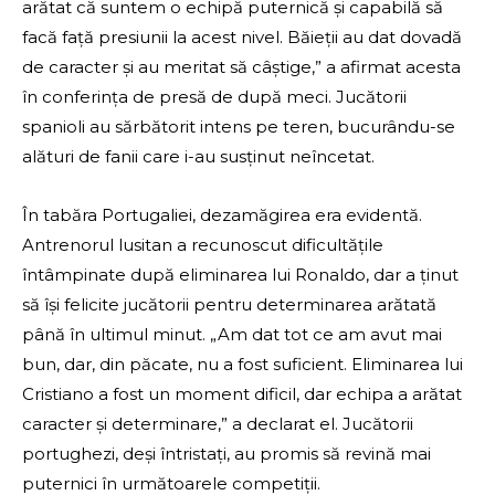
arătat că suntem o echipă puternică și capabilă să
facă față presiunii la acest nivel. Băieții au dat dovadă
de caracter și au meritat să câștige,” a afirmat acesta
în conferința de presă de după meci. Jucătorii
spanioli au sărbătorit intens pe teren, bucurându-se
alături de fanii care i-au susținut neîncetat.
În tabăra Portugaliei, dezamăgirea era evidentă.
Antrenorul lusitan a recunoscut dificultățile
întâmpinate după eliminarea lui Ronaldo, dar a ținut
să își felicite jucătorii pentru determinarea arătată
până în ultimul minut. „Am dat tot ce am avut mai
bun, dar, din păcate, nu a fost suficient. Eliminarea lui
Cristiano a fost un moment dificil, dar echipa a arătat
caracter și determinare,” a declarat el. Jucătorii
portughezi, deși întristați, au promis să revină mai
puternici în următoarele competiții.