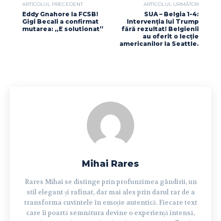
ARTICOLUL PRECEDENT
ARTICOLUL URMĂTOR
Eddy Gnahore la FCSB!
SUA – Belgia 1-4:
Gigi Becali a confirmat
Intervenția lui Trump
mutarea: „E solutionat”
fără rezultat! Belgienii
au oferit o lecție
americanilor la Seattle.
Mihai Rares
Rares Mihai se distinge prin profunzimea gândirii, un
stil elegant și rafinat, dar mai ales prin darul rar de a
transforma cuvintele în emoție autentică. Fiecare text
care îi poartă semnătura devine o experiență intensă,