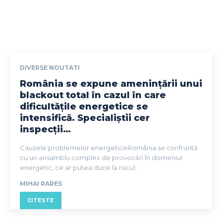
DIVERSE NOUTATI
România se expune amenințării unui
blackout total în cazul în care
dificultățile energetice se
intensifică. Specialiștii cer
inspecții…
Cauzele problemelor energeticeRomânia se confruntă
cu un ansamblu complex de provocări în domeniul
energetic, ce ar putea duce la riscul...
MIHAI RARES
CITESTE