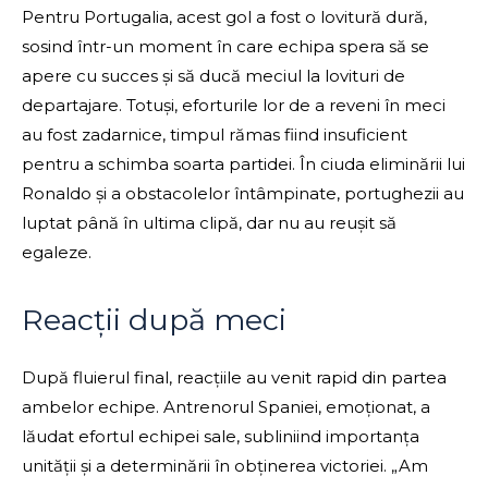
Pentru Portugalia, acest gol a fost o lovitură dură,
sosind într-un moment în care echipa spera să se
apere cu succes și să ducă meciul la lovituri de
departajare. Totuși, eforturile lor de a reveni în meci
au fost zadarnice, timpul rămas fiind insuficient
pentru a schimba soarta partidei. În ciuda eliminării lui
Ronaldo și a obstacolelor întâmpinate, portughezii au
luptat până în ultima clipă, dar nu au reușit să
egaleze.
Reacții după meci
După fluierul final, reacțiile au venit rapid din partea
ambelor echipe. Antrenorul Spaniei, emoționat, a
lăudat efortul echipei sale, subliniind importanța
unității și a determinării în obținerea victoriei. „Am