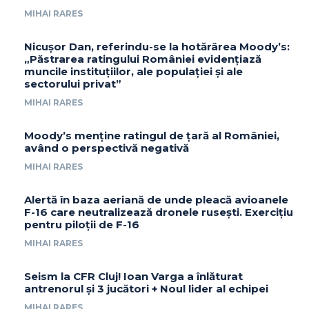
MIHAI RARES
Nicușor Dan, referindu-se la hotărârea Moody’s:
„Păstrarea ratingului României evidențiază
muncile instituțiilor, ale populației și ale
sectorului privat”
MIHAI RARES
Moody’s menține ratingul de țară al României,
având o perspectivă negativă
MIHAI RARES
Alertă în baza aeriană de unde pleacă avioanele
F-16 care neutralizează dronele rusești. Exercițiu
pentru piloții de F-16
MIHAI RARES
Seism la CFR Cluj! Ioan Varga a înlăturat
antrenorul și 3 jucători + Noul lider al echipei
MIHAI RARES