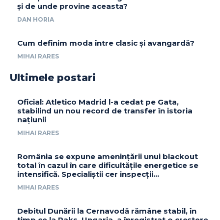
și de unde provine aceasta?
DAN HORIA
Cum definim moda între clasic și avangardă?
MIHAI RARES
Ultimele postari
Oficial: Atletico Madrid l-a cedat pe Gata,
stabilind un nou record de transfer în istoria
națiunii
MIHAI RARES
România se expune amenințării unui blackout
total în cazul în care dificultățile energetice se
intensifică. Specialiștii cer inspecții…
MIHAI RARES
Debitul Dunării la Cernavodă rămâne stabil, în
timp ce la Paks, Ungaria, a înregistrat o creștere