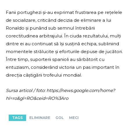
Fanii portughezi și-au exprimat frustrarea pe rețelele
de socializare, criticând decizia de eliminare a lui
Ronaldo și punând sub semnul întrebării
corectitudinea arbitrajului. În ciuda rezultatului, mulți
dintre ei au continuat să își susțină echipa, subliniind
momentele strălucite și eforturile depuse de jucători.
Între timp, suporterii spanioli au sărbătorit cu
entuziasm, considerând victoria un pas important în
direcția câștigării trofeului mondial.
Sursa articol / foto: https://news.google.com/home?
hl=ro&gl=RO&ceid=RO%3Aro
TAGS
ELIMINARE
GOL
MECI