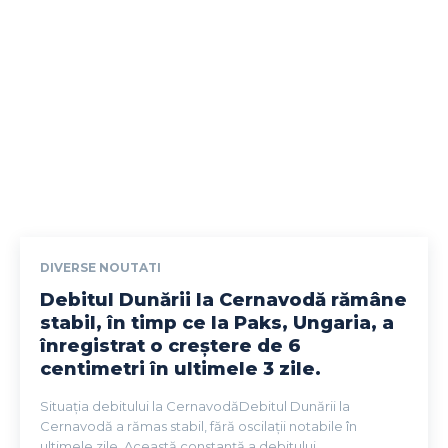
DIVERSE NOUTATI
Debitul Dunării la Cernavodă rămâne
stabil, în timp ce la Paks, Ungaria, a
înregistrat o creștere de 6
centimetri în ultimele 3 zile.
Situația debitului la CernavodăDebitul Dunării la
Cernavodă a rămas stabil, fără oscilații notabile în
ultimele zile. Această constanță a debitului...