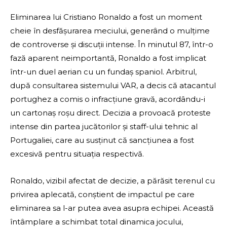
Eliminarea lui Cristiano Ronaldo a fost un moment
cheie în desfășurarea meciului, generând o mulțime
de controverse și discuții intense. În minutul 87, într-o
fază aparent neimportantă, Ronaldo a fost implicat
într-un duel aerian cu un fundaș spaniol. Arbitrul,
după consultarea sistemului VAR, a decis că atacantul
portughez a comis o infracțiune gravă, acordându-i
un cartonaș roșu direct. Decizia a provoacă proteste
intense din partea jucătorilor și staff-ului tehnic al
Portugaliei, care au susținut că sancțiunea a fost
excesivă pentru situația respectivă.
Ronaldo, vizibil afectat de decizie, a părăsit terenul cu
privirea aplecată, conștient de impactul pe care
eliminarea sa l-ar putea avea asupra echipei. Această
întâmplare a schimbat total dinamica jocului,