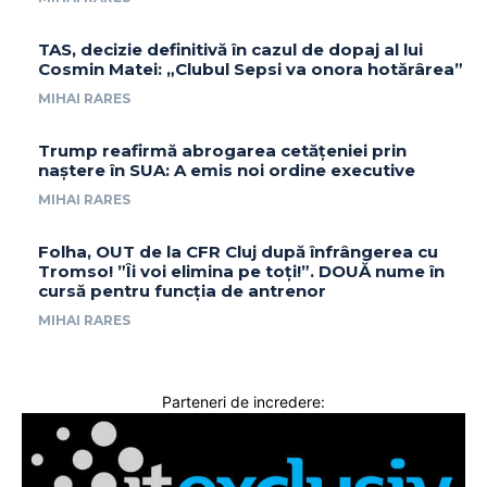
TAS, decizie definitivă în cazul de dopaj al lui
Cosmin Matei: „Clubul Sepsi va onora hotărârea”
MIHAI RARES
Trump reafirmă abrogarea cetățeniei prin
naștere în SUA: A emis noi ordine executive
MIHAI RARES
Folha, OUT de la CFR Cluj după înfrângerea cu
Tromso! ”Îi voi elimina pe toți!”. DOUĂ nume în
cursă pentru funcția de antrenor
MIHAI RARES
Parteneri de incredere: