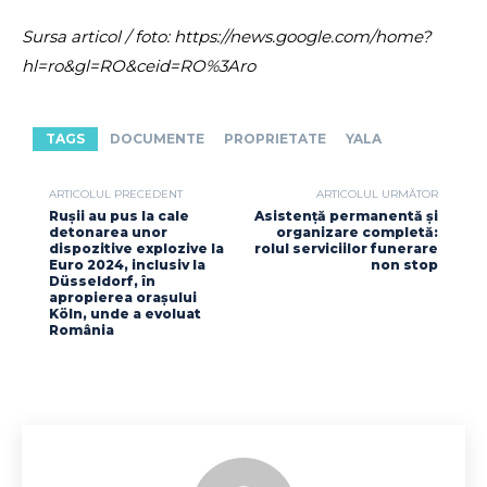
Sursa articol / foto: https://news.google.com/home?
hl=ro&gl=RO&ceid=RO%3Aro
TAGS
DOCUMENTE
PROPRIETATE
YALA
ARTICOLUL PRECEDENT
ARTICOLUL URMĂTOR
Rușii au pus la cale
Asistență permanentă și
detonarea unor
organizare completă:
dispozitive explozive la
rolul serviciilor funerare
Euro 2024, inclusiv la
non stop
Düsseldorf, în
apropierea orașului
Köln, unde a evoluat
România