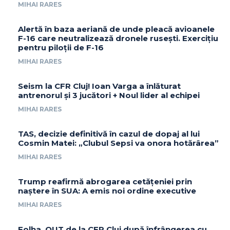
MIHAI RARES
Alertă în baza aeriană de unde pleacă avioanele
F-16 care neutralizează dronele rusești. Exercițiu
pentru piloții de F-16
MIHAI RARES
Seism la CFR Cluj! Ioan Varga a înlăturat
antrenorul și 3 jucători + Noul lider al echipei
MIHAI RARES
TAS, decizie definitivă în cazul de dopaj al lui
Cosmin Matei: „Clubul Sepsi va onora hotărârea”
MIHAI RARES
Trump reafirmă abrogarea cetățeniei prin
naștere în SUA: A emis noi ordine executive
MIHAI RARES
Folha, OUT de la CFR Cluj după înfrângerea cu