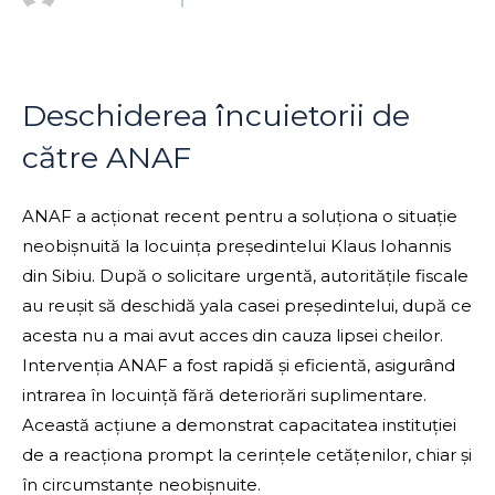
Deschiderea încuietorii de
către ANAF
ANAF a acționat recent pentru a soluționa o situație
neobișnuită la locuința președintelui Klaus Iohannis
din Sibiu. După o solicitare urgentă, autoritățile fiscale
au reușit să deschidă yala casei președintelui, după ce
acesta nu a mai avut acces din cauza lipsei cheilor.
Intervenția ANAF a fost rapidă și eficientă, asigurând
intrarea în locuință fără deteriorări suplimentare.
Această acțiune a demonstrat capacitatea instituției
de a reacționa prompt la cerințele cetățenilor, chiar și
în circumstanțe neobișnuite.