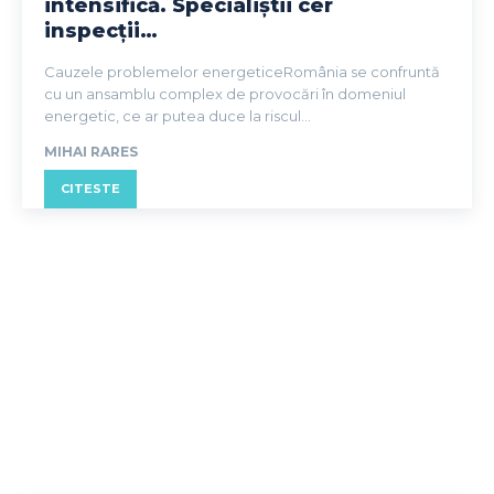
intensifică. Specialiștii cer
inspecții…
Cauzele problemelor energeticeRomânia se confruntă
cu un ansamblu complex de provocări în domeniul
energetic, ce ar putea duce la riscul...
MIHAI RARES
CITESTE