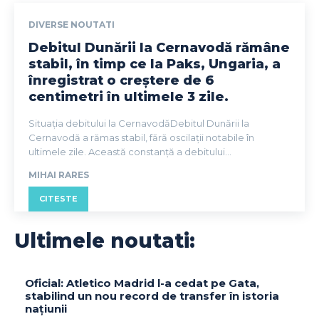
DIVERSE NOUTATI
Debitul Dunării la Cernavodă rămâne
stabil, în timp ce la Paks, Ungaria, a
înregistrat o creștere de 6
centimetri în ultimele 3 zile.
Situația debitului la CernavodăDebitul Dunării la
Cernavodă a rămas stabil, fără oscilații notabile în
ultimele zile. Această constanță a debitului...
MIHAI RARES
CITESTE
Ultimele noutati:
Oficial: Atletico Madrid l-a cedat pe Gata,
stabilind un nou record de transfer în istoria
națiunii