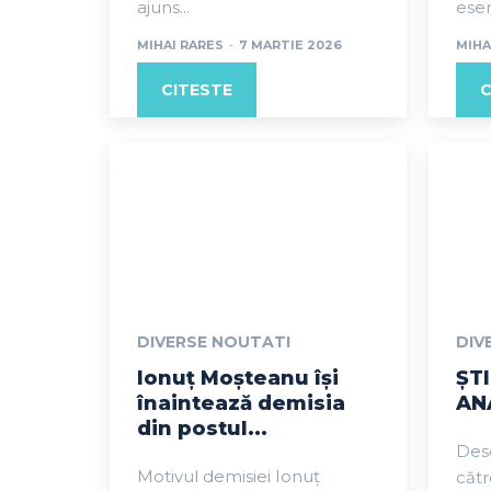
ajuns...
esenț
MIHAI RARES
-
7 MARTIE 2026
MIHA
CITESTE
C
DIVERSE NOUTATI
DIV
Ionuț Moșteanu își
ȘT
înaintează demisia
ANA
din postul...
Desc
Motivul demisiei Ionuț
căt