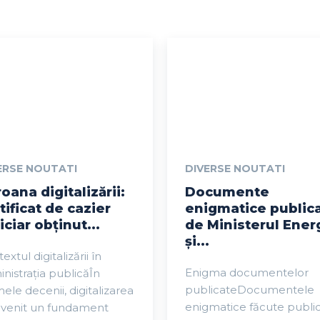
ERSE NOUTATI
DIVERSE NOUTATI
oana digitalizării:
Documente
tificat de cazier
enigmatice public
iciar obținut...
de Ministerul Ener
și...
extul digitalizării în
Enigma documentelor
nistrația publicăÎn
publicateDocumentele
mele decenii, digitalizarea
enigmatice făcute publi
evenit un fundament