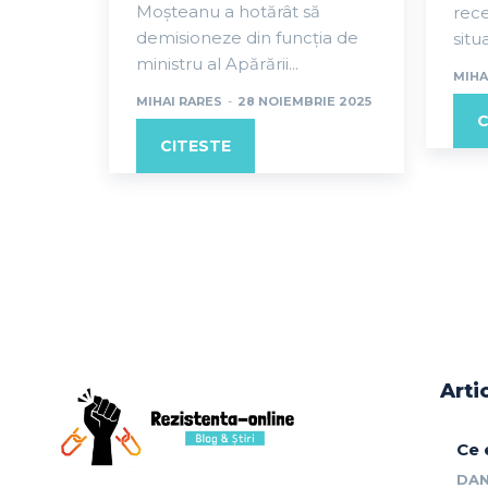
Moșteanu a hotărât să
rece
demisioneze din funcția de
situa
ministru al Apărării...
MIHA
MIHAI RARES
-
28 NOIEMBRIE 2025
C
CITESTE
Arti
Ce 
DAN