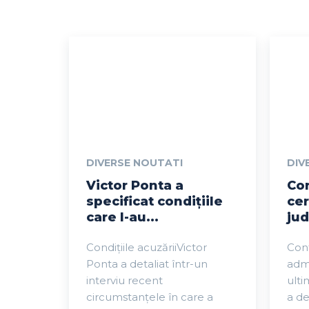
DIVERSE NOUTATI
DIV
Victor Ponta a
Cor
specificat condițiile
cer
care l-au...
jud
Condițiile acuzăriiVictor
Cont
Ponta a detaliat într-un
admi
interviu recent
ulti
circumstanțele în care a
a d