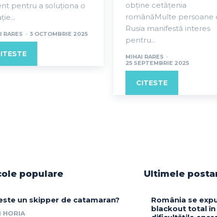
obține cetățenia
nt pentru a soluționa o
românăMulte persoane 
ție...
Rusia manifestă interes
I RARES
-
3 OCTOMBRIE 2025
pentru...
ITESTE
MIHAI RARES
-
25 SEPTEMBRIE 2025
CITESTE
cole populare
Ultimele posta
este un skipper de catamaran?
România se expu
blackout total în
 HORIA