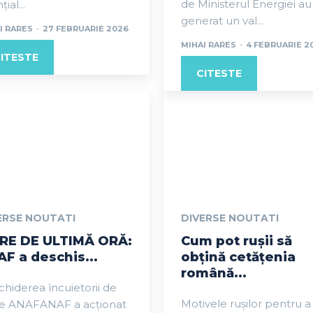
de Ministerul Energiei au
ial...
generat un val...
I RARES
-
27 FEBRUARIE 2026
MIHAI RARES
-
4 FEBRUARIE 2
ITESTE
CITESTE
ERSE NOUTATI
DIVERSE NOUTATI
IRE DE ULTIMĂ ORĂ:
Cum pot rușii să
F a deschis...
obțină cetățenia
română...
hiderea încuietorii de
Motivele rușilor pentru a
re ANAFANAF a acționat