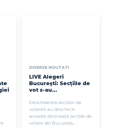
DIVERSE NOUTATI
LIVE Alegeri
ate
București: Secțiile de
giei
vot s-au...
Deschiderea secțiilor de
votareS-au deschis în
această dimineață secțiile de
ce
votare din București,...