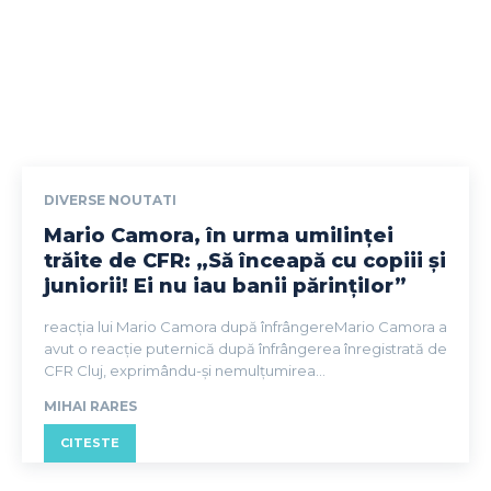
DIVERSE NOUTATI
Mario Camora, în urma umilinței
trăite de CFR: „Să înceapă cu copiii și
juniorii! Ei nu iau banii părinților”
reacția lui Mario Camora după înfrângereMario Camora a
avut o reacție puternică după înfrângerea înregistrată de
CFR Cluj, exprimându-și nemulțumirea...
MIHAI RARES
CITESTE