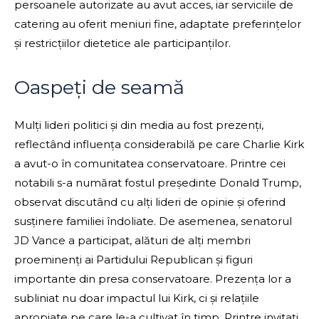
persoanele autorizate au avut acces, iar serviciile de
catering au oferit meniuri fine, adaptate preferințelor
și restricțiilor dietetice ale participanților.
Oaspeți de seamă
Mulți lideri politici și din media au fost prezenți,
reflectând influența considerabilă pe care Charlie Kirk
a avut-o în comunitatea conservatoare. Printre cei
notabili s-a numărat fostul președinte Donald Trump,
observat discutând cu alți lideri de opinie și oferind
susținere familiei îndoliate. De asemenea, senatorul
JD Vance a participat, alături de alți membri
proeminenți ai Partidului Republican și figuri
importante din presa conservatoare. Prezența lor a
subliniat nu doar impactul lui Kirk, ci și relațiile
apropiate pe care le-a cultivat în timp. Printre invitați