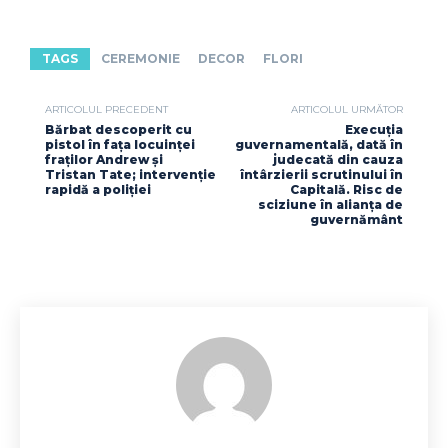
TAGS
CEREMONIE
DECOR
FLORI
ARTICOLUL PRECEDENT
ARTICOLUL URMĂTOR
Bărbat descoperit cu
Execuția
pistol în fața locuinței
guvernamentală, dată în
fraților Andrew și
judecată din cauza
Tristan Tate; intervenție
întârzierii scrutinului în
rapidă a poliției
Capitală. Risc de
sciziune în alianța de
guvernământ