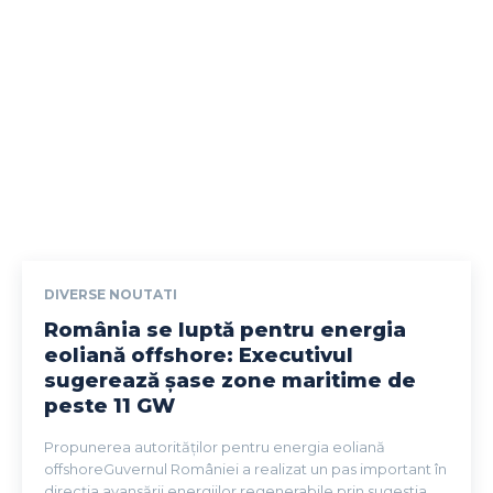
DIVERSE NOUTATI
România se luptă pentru energia
eoliană offshore: Executivul
sugerează șase zone maritime de
peste 11 GW
Propunerea autorităților pentru energia eoliană
offshoreGuvernul României a realizat un pas important în
direcția avansării energiilor regenerabile prin sugestia