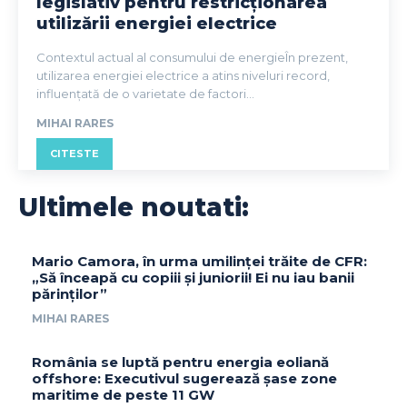
legislativ pentru restricționarea
utilizării energiei electrice
Contextul actual al consumului de energieÎn prezent,
utilizarea energiei electrice a atins niveluri record,
influențată de o varietate de factori...
MIHAI RARES
CITESTE
Ultimele noutati:
Mario Camora, în urma umilinței trăite de CFR:
„Să înceapă cu copiii și juniorii! Ei nu iau banii
părinților”
MIHAI RARES
România se luptă pentru energia eoliană
offshore: Executivul sugerează șase zone
maritime de peste 11 GW