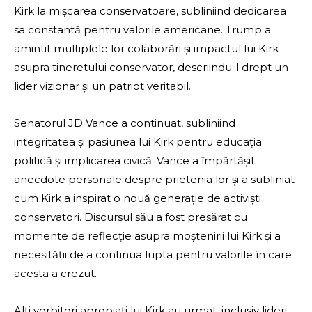
Kirk la mișcarea conservatoare, subliniind dedicarea
sa constantă pentru valorile americane. Trump a
amintit multiplele lor colaborări și impactul lui Kirk
asupra tineretului conservator, descriindu-l drept un
lider vizionar și un patriot veritabil.
Senatorul JD Vance a continuat, subliniind
integritatea și pasiunea lui Kirk pentru educația
politică și implicarea civică. Vance a împărtășit
anecdote personale despre prietenia lor și a subliniat
cum Kirk a inspirat o nouă generație de activiști
conservatori. Discursul său a fost presărat cu
momente de reflecție asupra moștenirii lui Kirk și a
necesității de a continua lupta pentru valorile în care
acesta a crezut.
Alți vorbitori apropiați lui Kirk au urmat, inclusiv lideri