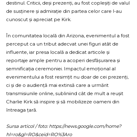
destinul. Criticii, deși prezenți, au fost copleșiți de valul
de susținere și admirație din partea celor care l-au
cunoscut și apreciat pe Kirk.
În comunitatea locală din Arizona, evenimentul a fost
perceput ca un tribut adecvat unei figuri atât de
influente, iar presa locală a dedicat articole și
reportaje ample pentru a acoperi desfășurarea și
semnificația ceremoniei. Impactul emoțional al
evenimentului a fost resimțit nu doar de cei prezenți,
ci și de o audiență mai extinsă care a urmărit
transmisiunile online, subliniind cât de mult a reușit
Charlie Kirk să inspire și să mobilizeze oameni din
întreaga țară.
Sursa articol / foto: https://news.google.com/home?
hl=ro&gl=RO&ceid=RO%3Aro