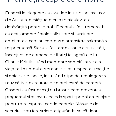
Funeraliile elegante au avut loc într-un loc exclusiv
din Arizona, desfășurate cu o meticulozitate
desăvârșită pentru detalii. Decorul a fost remarcabil,
cu aranjamente florale sofisticate și iluminare
ambientală care au compus o atmosferă solemnă și
respectuoasă. Sicriul a fost amplasat în centrul sălii,
înconjurat de coroane de flori și fotografii ale lui
Charlie Kirk, ilustrând momente semnificative din
viața sa. În timpul ceremoniei, s-au respectat tradițiile
și obiceiurile locale, incluzând clipe de reculegere și
muzică live, executată de o orchestră de cameră.
Oaspeții au fost primiți cu broșuri care prezentau
programul și au avut acces la spații special amenajate
pentru a-și exprima condoleanțele. Măsurile de
securitate au fost stricte, asigurându-se că doar