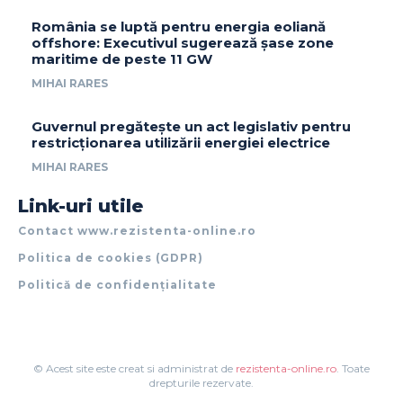
România se luptă pentru energia eoliană
offshore: Executivul sugerează șase zone
maritime de peste 11 GW
MIHAI RARES
Guvernul pregătește un act legislativ pentru
restricționarea utilizării energiei electrice
MIHAI RARES
Link-uri utile
Contact www.rezistenta-online.ro
Politica de cookies (GDPR)
Politică de confidențialitate
© Acest site este creat si administrat de
rezistenta-online.ro
. Toate
drepturile rezervate.