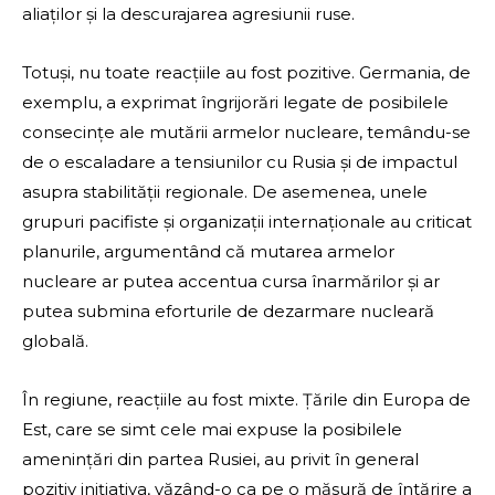
aliaților și la descurajarea agresiunii ruse.
Totuși, nu toate reacțiile au fost pozitive. Germania, de
exemplu, a exprimat îngrijorări legate de posibilele
consecințe ale mutării armelor nucleare, temându-se
de o escaladare a tensiunilor cu Rusia și de impactul
asupra stabilității regionale. De asemenea, unele
grupuri pacifiste și organizații internaționale au criticat
planurile, argumentând că mutarea armelor
nucleare ar putea accentua cursa înarmărilor și ar
putea submina eforturile de dezarmare nucleară
globală.
În regiune, reacțiile au fost mixte. Țările din Europa de
Est, care se simt cele mai expuse la posibilele
amenințări din partea Rusiei, au privit în general
pozitiv inițiativa, văzând-o ca pe o măsură de întărire a