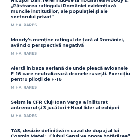
Nicușor Dan, referindu-se la hotărârea Moody’s:
„Păstrarea ratingului României evidențiază
muncile instituțiilor, ale populației și ale
sectorului privat”
MIHAI RARES
Moody’s menține ratingul de țară al României,
având o perspectivă negativă
MIHAI RARES
Alertă în baza aeriană de unde pleacă avioanele
F-16 care neutralizează dronele rusești. Exercițiu
pentru piloții de F-16
MIHAI RARES
Seism la CFR Cluj! Ioan Varga a înlăturat
antrenorul și 3 jucători + Noul lider al echipei
MIHAI RARES
TAS, decizie definitivă în cazul de dopaj al lui
Cosmin Matei: „Clubul Sepsi va onora hotărârea”