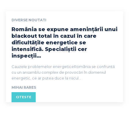
DIVERSE NOUTATI
România se expune amenințării unui
blackout total în cazul în care
dificultățile energetice se
intensifică. Specialiștii cer
inspecții…
Cauzele problemelor energeticeRomânia se confruntă
cu un ansamblu complex de provocări în domeniul
energetic, ce ar putea duce la riscul...
MIHAI RARES
CITESTE