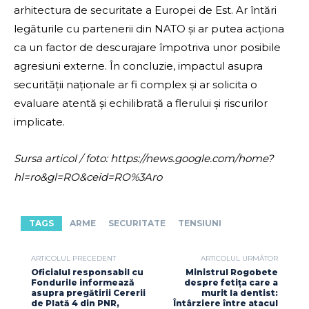
arhitectura de securitate a Europei de Est. Ar întări
legăturile cu partenerii din NATO și ar putea acționa
ca un factor de descurajare împotriva unor posibile
agresiuni externe. În concluzie, impactul asupra
securității naționale ar fi complex și ar solicita o
evaluare atentă și echilibrată a flerului și riscurilor
implicate.
Sursa articol / foto: https://news.google.com/home?
hl=ro&gl=RO&ceid=RO%3Aro
TAGS
ARME
SECURITATE
TENSIUNI
ARTICOLUL PRECEDENT
ARTICOLUL URMĂTOR
Oficialul responsabil cu
Ministrul Rogobete
Fondurile informează
despre fetița care a
asupra pregătirii Cererii
murit la dentist:
de Plată 4 din PNR,
Întârziere între atacul