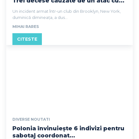
Trei decese cauzate de un atac cu...
Un incident armat într-un club din Brooklyn, New York,
duminică dimineața, a dus...
MIHAI RARES
CITESTE
DIVERSE NOUTATI
Polonia învinuiește 6 indivizi pentru
sabotaj coordonat...