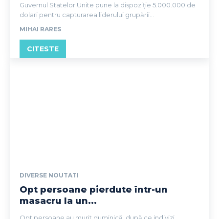
Guvernul Statelor Unite pune la dispoziție 5.000.000 de
dolari pentru capturarea liderului grupării...
MIHAI RARES
CITESTE
DIVERSE NOUTATI
Opt persoane pierdute într-un
masacru la un...
Opt persoane au murit duminică, după ce indivizi