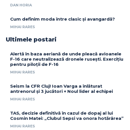
DAN HORIA
Cum definim moda între clasic și avangardă?
MIHAI RARES
Ultimele postari
Alertă în baza aeriană de unde pleacă avioanele
F-16 care neutralizează dronele rusești. Exercițiu
pentru piloții de F-16
MIHAI RARES
Seism la CFR Cluj! Ioan Varga a înlăturat
antrenorul și 3 jucători + Noul lider al echipei
MIHAI RARES
TAS, decizie definitivă în cazul de dopaj al lui
Cosmin Matei: „Clubul Sepsi va onora hotărârea”
MIHAI RARES