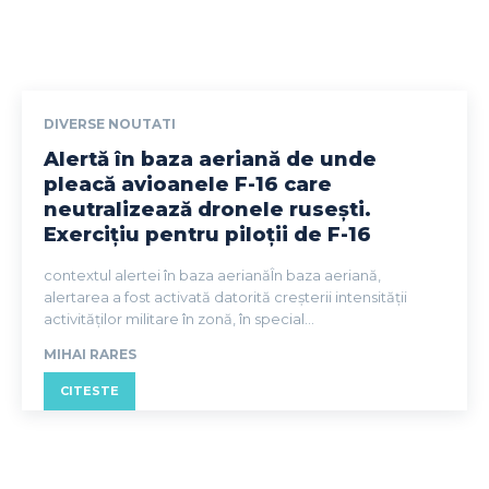
DIVERSE NOUTATI
Alertă în baza aeriană de unde
pleacă avioanele F-16 care
neutralizează dronele rusești.
Exercițiu pentru piloții de F-16
contextul alertei în baza aerianăÎn baza aeriană,
alertarea a fost activată datorită creșterii intensității
activităților militare în zonă, în special...
MIHAI RARES
CITESTE