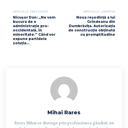
ARTICOLUL PRECEDENT
ARTICOLUL URMĂTOR
Nicușor Dan: „Ne vom
Noua reședință a lui
bucura de o
Grindeanu din
administrație pro-
Dumbrăvița. Autorizația
occidentală, în
de construcție obținută
minoritate.” Când vor
cu promptitudine
expune partidele
soluția…
Mihai Rares
Rares Mihai se distinge prin profunzimea gândirii, un