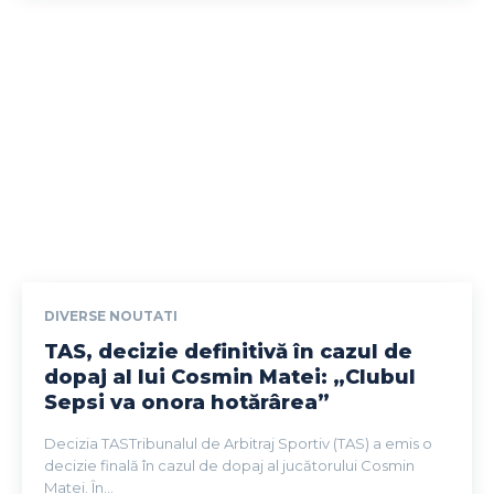
DIVERSE NOUTATI
TAS, decizie definitivă în cazul de
dopaj al lui Cosmin Matei: „Clubul
Sepsi va onora hotărârea”
Decizia TASTribunalul de Arbitraj Sportiv (TAS) a emis o
decizie finală în cazul de dopaj al jucătorului Cosmin
Matei. În...