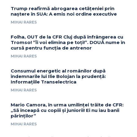
Trump reafirmă abrogarea cetățeniei prin
naștere în SUA: A emis noi ordine executive
MIHAI RARES
Folha, OUT de la CFR Cluj după înfrângerea cu
Tromso! ”Îi voi elimina pe toți!”. DOUĂ nume în
cursă pentru funcția de antrenor
MIHAI RARES
Consumul energetic al românilor după
îndemnarile lui Ilie Bolojan la prudență:
Informațiile Transelectrica
MIHAI RARES
Mario Camora, în urma umilinței trăite de CFR:
„Să înceapă cu copiii și juniorii! Ei nu iau banii
părinților”
MIHAI RARES