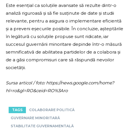
Este esențial ca soluțiile avansate să rezulte dintr-o
analiză riguroasă și să fie susținute de date și studii
relevante, pentru a asigura o implementare eficientă
și a preveni eșecurile posibile. În concluzie, așteptările
în legătură cu soluțiile propuse sunt ridicate, iar
succesul guvernării minoritare depinde într-o măsură
semnificativă de abilitatea partidelor de a colabora și
de a găsi compromisuri care să răspundă nevoilor
societății.
Sursa articol / foto: https://news.google.com/home?
hl=ro&gl=RO&ceid=RO%3Aro
TAGS
COLABORARE POLITICĂ
GUVERNARE MINORITARĂ
STABILITATE GUVERNAMENTALĂ