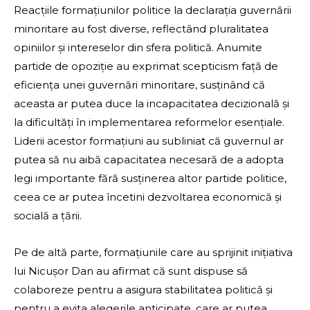
Reacțiile formațiunilor politice la declarația guvernării
minoritare au fost diverse, reflectând pluralitatea
opiniilor și intereselor din sfera politică. Anumite
partide de opoziție au exprimat scepticism față de
eficiența unei guvernări minoritare, susținând că
aceasta ar putea duce la incapacitatea decizională și
la dificultăți în implementarea reformelor esențiale.
Liderii acestor formațiuni au subliniat că guvernul ar
putea să nu aibă capacitatea necesară de a adopta
legi importante fără susținerea altor partide politice,
ceea ce ar putea încetini dezvoltarea economică și
socială a țării.
Pe de altă parte, formațiunile care au sprijinit inițiativa
lui Nicușor Dan au afirmat că sunt dispuse să
colaboreze pentru a asigura stabilitatea politică și
pentru a evita alegerile anticipate, care ar putea