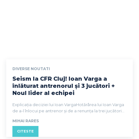
DIVERSE NOUTATI
Seism la CFR Cluj! Ioan Varga a
înlăturat antrenorul și 3 jucători +
Noul lider al echipei
Explicația deciziei lui Ioan VargaHotărârea lui Ioan Varga
de a-l înlocui pe antrenor și de a renunța la trei jucători...
MIHAI RARES
CITESTE