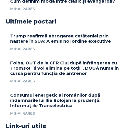
Cum definim moda între clasic și avangardă?
MIHAI RARES
Ultimele postari
Trump reafirmă abrogarea cetățeniei prin
naștere în SUA: A emis noi ordine executive
MIHAI RARES
Folha, OUT de la CFR Cluj după înfrângerea cu
Tromso! ”Îi voi elimina pe toți!”. DOUĂ nume în
cursă pentru funcția de antrenor
MIHAI RARES
Consumul energetic al românilor după
îndemnarile lui Ilie Bolojan la prudență:
Informațiile Transelectrica
MIHAI RARES
Link-uri utile