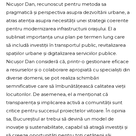
Nicușor Dan, recunoscut pentru metoda sa
pragmatică și perspectiva asupra dezvoltării urbane, a
atras atenția asupra necesității unei strategii coerente
pentru modernizarea infrastructurii orașului. El a
subliniat importanța unui plan pe termen lung care
să includă investiții în transportul public, revitalizarea
spațiilor urbane și digitalizarea serviciilor publice.
Nicușor Dan consideră că, printr-o gestionare eficace
a resurselor și o colaborare apropiată cu specialiști din
diverse domenii, se pot realiza schimbări
semnificative care să îmbunătățească calitatea vieții
locuitorilor. De asemenea, el a menționat că
transparența și implicarea activă a comunității sunt
critice pentru succesul proiectelor viitoare. În opinia
sa, Bucureștiul ar trebui să devină un model de
inovație și sustenabilitate, capabil să atragă investiții și
să creeze oportunități pentru toți cetățenii săi.