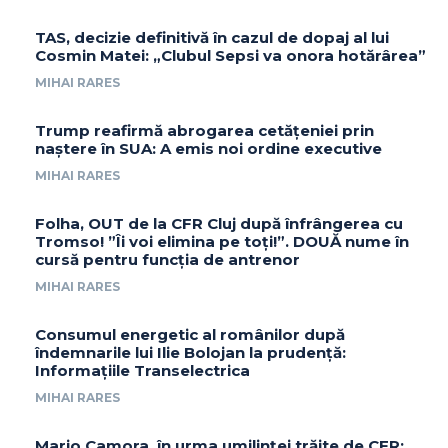
TAS, decizie definitivă în cazul de dopaj al lui
Cosmin Matei: „Clubul Sepsi va onora hotărârea”
MIHAI RARES
Trump reafirmă abrogarea cetățeniei prin
naștere în SUA: A emis noi ordine executive
MIHAI RARES
Folha, OUT de la CFR Cluj după înfrângerea cu
Tromso! ”Îi voi elimina pe toți!”. DOUĂ nume în
cursă pentru funcția de antrenor
MIHAI RARES
Consumul energetic al românilor după
îndemnarile lui Ilie Bolojan la prudență:
Informațiile Transelectrica
MIHAI RARES
Mario Camora, în urma umilinței trăite de CFR: