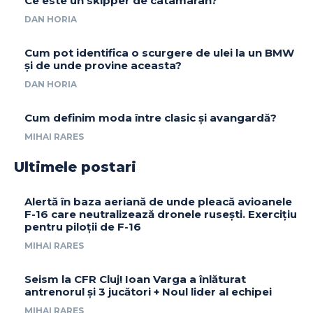
Ce este un skipper de catamaran?
DAN HORIA
Cum pot identifica o scurgere de ulei la un BMW
și de unde provine aceasta?
DAN HORIA
Cum definim moda între clasic și avangardă?
MIHAI RARES
Ultimele postari
Alertă în baza aeriană de unde pleacă avioanele
F-16 care neutralizează dronele rusești. Exercițiu
pentru piloții de F-16
MIHAI RARES
Seism la CFR Cluj! Ioan Varga a înlăturat
antrenorul și 3 jucători + Noul lider al echipei
MIHAI RARES