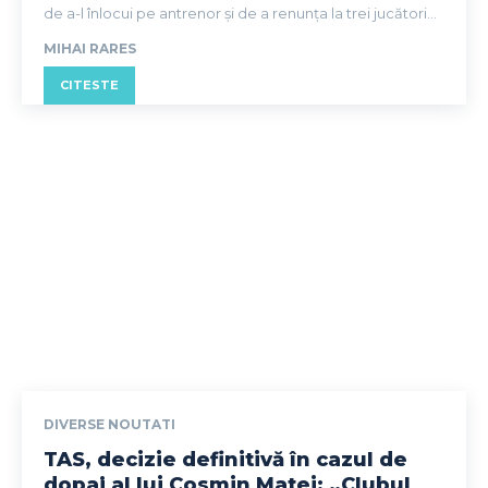
de a-l înlocui pe antrenor și de a renunța la trei jucători...
MIHAI RARES
CITESTE
DIVERSE NOUTATI
TAS, decizie definitivă în cazul de
dopaj al lui Cosmin Matei: „Clubul