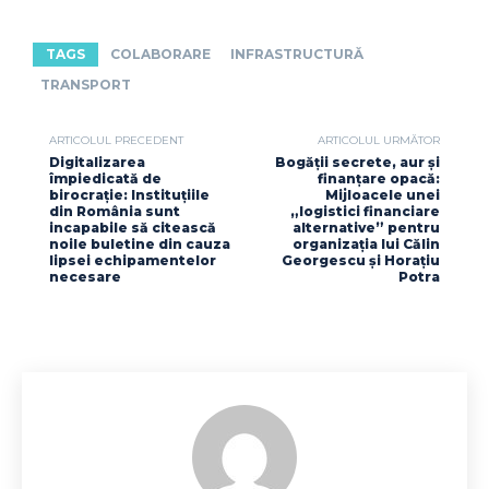
TAGS
COLABORARE
INFRASTRUCTURĂ
TRANSPORT
ARTICOLUL PRECEDENT
ARTICOLUL URMĂTOR
Digitalizarea
Bogății secrete, aur și
împiedicată de
finanțare opacă:
birocrație: Instituțiile
Mijloacele unei
din România sunt
„logistici financiare
incapabile să citească
alternative” pentru
noile buletine din cauza
organizația lui Călin
lipsei echipamentelor
Georgescu și Horațiu
necesare
Potra