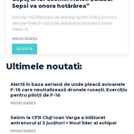
Sepsi va onora hotărârea”
Decizia TASTribunalul de Arbitraj Sportiv (TAS) a emis o
decizie finală în cazul de dopaj al jucătorului Cosmin
Matei. În...
MIHAI RARES
CITESTE
Ultimele noutati:
Alertă în baza aeriană de unde pleacă avioanele
F-16 care neutralizează dronele rusești. Exercițiu
pentru piloții de F-16
MIHAI RARES
Seism la CFR Cluj! Ioan Varga a înlăturat
antrenorul și 3 jucători + Noul lider al echipei
MIHAI RARES