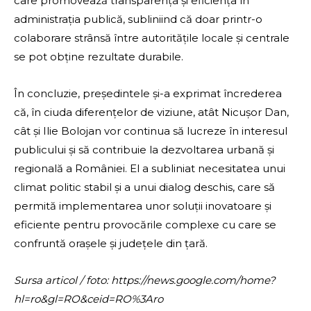
care promovează transparența și eficiența în
administrația publică, subliniind că doar printr-o
colaborare strânsă între autoritățile locale și centrale
se pot obține rezultate durabile.
În concluzie, președintele și-a exprimat încrederea
că, în ciuda diferențelor de viziune, atât Nicușor Dan,
cât și Ilie Bolojan vor continua să lucreze în interesul
publicului și să contribuie la dezvoltarea urbană și
regională a României. El a subliniat necesitatea unui
climat politic stabil și a unui dialog deschis, care să
permită implementarea unor soluții inovatoare și
eficiente pentru provocările complexe cu care se
confruntă orașele și județele din țară.
Sursa articol / foto: https://news.google.com/home?
hl=ro&gl=RO&ceid=RO%3Aro