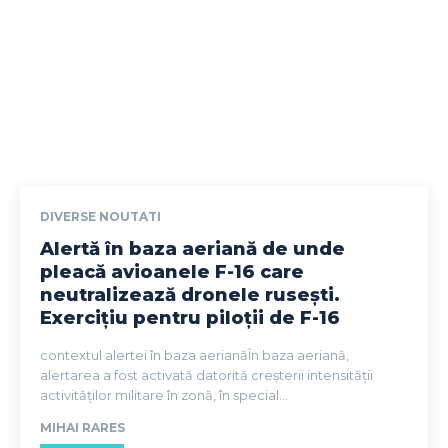
DIVERSE NOUTATI
Alertă în baza aeriană de unde
pleacă avioanele F-16 care
neutralizează dronele rusești.
Exercițiu pentru piloții de F-16
contextul alertei în baza aerianăÎn baza aeriană,
alertarea a fost activată datorită creșterii intensității
activităților militare în zonă, în special...
MIHAI RARES