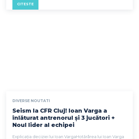
CITESTE
DIVERSE NOUTATI
Seism la CFR Cluj! Ioan Varga a
înlăturat antrenorul și 3 jucători +
Noul lider al echipei
Explicația deciziei lui Ioan VargaHotărârea lui Ioan Varga