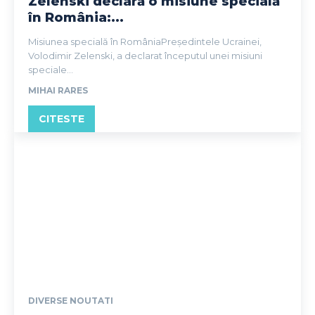
Zelenski declară o misiune specială
în România:...
Misiunea specială în RomâniaPreședintele Ucrainei,
Volodimir Zelenski, a declarat începutul unei misiuni
speciale...
MIHAI RARES
CITESTE
DIVERSE NOUTATI