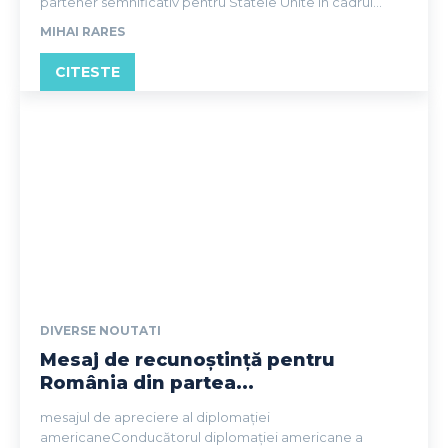
partener semnificativ pentru Statele Unite în cadrul...
MIHAI RARES
CITESTE
DIVERSE NOUTATI
Mesaj de recunoștință pentru
România din partea...
mesajul de apreciere al diplomației
americaneConducătorul diplomației americane a