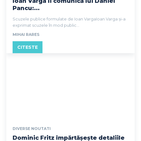
Ioan Varga îi comunică lui Daniel
Pancu:...
Scuzele publice formulate de Ioan VargaIoan Varga și-a
exprimat scuzele în mod public...
MIHAI RARES
CITESTE
DIVERSE NOUTATI
Dominic Fritz împărtășește detaliile