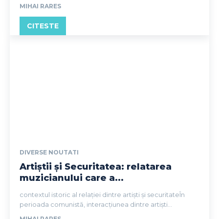
MIHAI RARES
CITESTE
DIVERSE NOUTATI
Artiștii și Securitatea: relatarea
muzicianului care a...
contextul istoric al relației dintre artiști și securitateÎn
perioada comunistă, interacțiunea dintre artiști...
MIHAI RARES