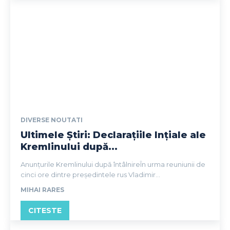
DIVERSE NOUTATI
Ultimele Știri: Declarațiile Ințiale ale
Kremlinului după...
Anunțurile Kremlinului după întâlnireÎn urma reuniunii de
cinci ore dintre președintele rus Vladimir...
MIHAI RARES
CITESTE