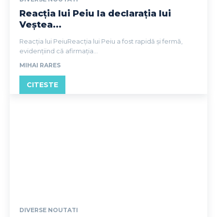
Reacția lui Peiu la declarația lui
Veștea...
Reacția lui PeiuReacția lui Peiu a fost rapidă și fermă,
evidențiind că afirmația...
MIHAI RARES
CITESTE
DIVERSE NOUTATI