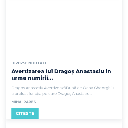
DIVERSE NOUTATI
Avertizarea lui Dragoș Anastasiu în
urma numirii...
Dragoș Anastasiu AvertizeazăDupă ce Oana Gheorghiu
a preluat funcția pe care Dragoș Anastasiu...
MIHAI RARES
CITESTE