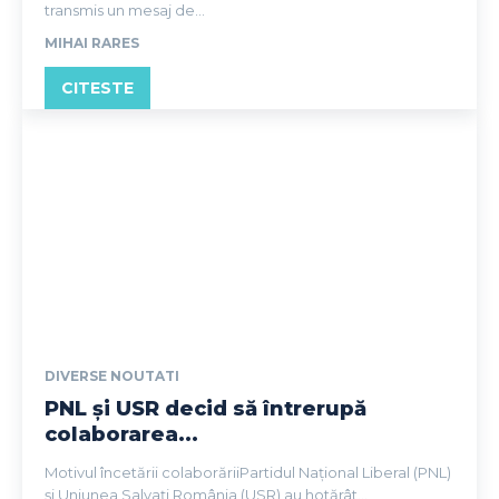
transmis un mesaj de...
MIHAI RARES
CITESTE
DIVERSE NOUTATI
PNL și USR decid să întrerupă
colaborarea...
Motivul încetării colaborăriiPartidul Național Liberal (PNL)
și Uniunea Salvați România (USR) au hotărât...