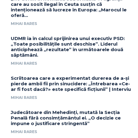
care au sosit ilegal în Ceuta susțin că
intenționează să lucreze în Europa: „Marocul le
oferă...
MIHAI RARES
UDMR ia în calcul sprijinirea unui executiv PSD:
„Toate posibilitățile sunt deschise”. Liderul
anticiphează „rezultate” în următoarele două
săptămâni.
MIHAI RARES
Scriitoarea care a experimentat durerea de a-și
pierde ambii fii prin sinucidere: „Întrebarea «Ce-
ar fi fost dacă?» este specifică ficțiunii” | Interviu
MIHAI RARES
Judecătoare din Mehedinți, mutată la Secția
Penală fără consimțământul ei. „O decizie ce
impune o justificare stringentă”
MIHAI RARES