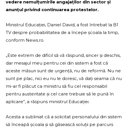
vedere nemulţumirile angajaţilor din sector şi
anunţul privind continuarea protestelor.
Ministrul Educaţiei, Daniel David, a fost întrebat la B1
TV despre probabilitatea de a începe şcoala la timp,
conform News.ro.
„Este extrem de dificil să vă răspund, sincer şi deschis,
dar mesajul meu pentru cei din sistem a fost că
aceste măsuri sunt de urgenţă, nu de reformă. Nu ne
sunt pe plac, nici eu nu le doresc, vă daţi seama că nu
mi-ar fi plăcut ca ministru să fiu cel responsabil
pentru austeritate şi cel care trebuie să le pună în
aplicare”, a răspuns ministrul Educaţiei.
Acesta a subliniat că a solicitat personalului din sistem
să înceapă şcoala şi să găsească soluţii pe parcurs