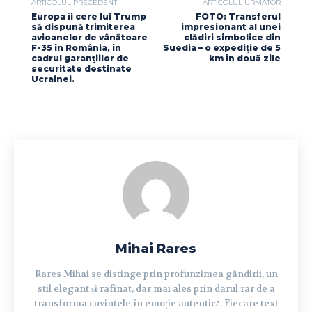
ARTICOLUL PRECEDENT
ARTICOLUL URMĂTOR
Europa îi cere lui Trump
FOTO: Transferul
să dispună trimiterea
impresionant al unei
avioanelor de vânătoare
clădiri simbolice din
F-35 în România, în
Suedia – o expediție de 5
cadrul garanțiilor de
km în două zile
securitate destinate
Ucrainei.
Mihai Rares
Rares Mihai se distinge prin profunzimea gândirii, un
stil elegant și rafinat, dar mai ales prin darul rar de a
transforma cuvintele în emoție autentică. Fiecare text