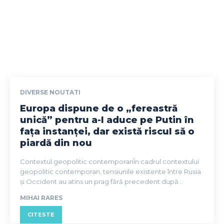
DIVERSE NOUTATI
Europa dispune de o „fereastră
unică” pentru a-l aduce pe Putin în
fața instanței, dar există riscul să o
piardă din nou
Contextul geopolitic contemporanÎn cadrul contextului
geopolitic contemporan, tensiunile existente între Rusia
și Occident au atins un prag fără precedent după...
MIHAI RARES
CITESTE