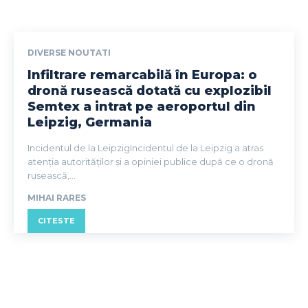
DIVERSE NOUTATI
Infiltrare remarcabilă în Europa: o
dronă rusească dotată cu explozibil
Semtex a intrat pe aeroportul din
Leipzig, Germania
Incidentul de la LeipzigIncidentul de la Leipzig a atras
atenția autorităților și a opiniei publice după ce o dronă
rusească,...
MIHAI RARES
CITESTE