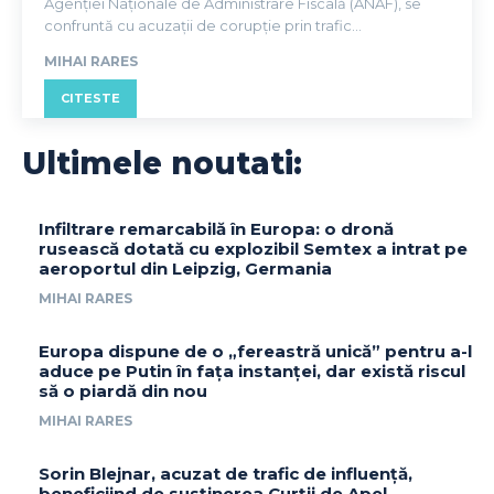
Agenției Naționale de Administrare Fiscală (ANAF), se
confruntă cu acuzații de corupție prin trafic...
MIHAI RARES
CITESTE
Ultimele noutati:
Infiltrare remarcabilă în Europa: o dronă
rusească dotată cu explozibil Semtex a intrat pe
aeroportul din Leipzig, Germania
MIHAI RARES
Europa dispune de o „fereastră unică” pentru a-l
aduce pe Putin în fața instanței, dar există riscul
să o piardă din nou
MIHAI RARES
Sorin Blejnar, acuzat de trafic de influență,
beneficiind de susținerea Curții de Apel