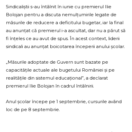
Sindicaliştii s-au întâlnit în iunie cu premierul Ilie
Bolojan pentru a discuta nemulţumirile legate de
măsurile de reducere a deficitului bugetar, iar la final
au anunţat că premierul i-a ascultat, dar nu a părut să
fi înţeles ce au avut de spus. În acest context, liderii
sindicali au anunţat boicotarea începerii anului şcolar.
„Măsurile adoptate de Guvern sunt bazate pe
capacităţile actuale ale bugetului României şi pe
realităţile din sistemul educaţional”, a declarat
premierul Ilie Bolojan în cadrul întâlnirii.
Anul şcolar începe pe 1 septembrie, cursurile având
loc de pe 8 septembrie.