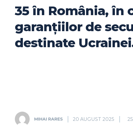
35 în România, în 
garanțiilor de secu
destinate Ucrainei
20 AUGUST 2025
2
MIHAI RARES