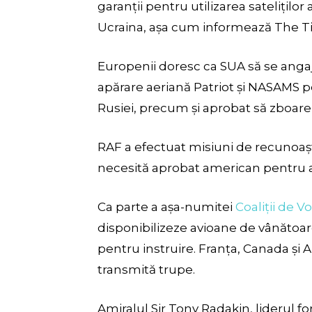
garanții pentru utilizarea satelițil
Ucraina, așa cum informează The T
Europenii doresc ca SUA să se angaj
apărare aeriană Patriot și NASAMS p
Rusiei, precum și aprobat să zboare
RAF a efectuat misiuni de recunoașt
necesită aprobat american pentru a
Ca parte a așa-numitei
Coaliții de V
disponibilizeze avioane de vânătoar
pentru instruire. Franța, Canada și 
transmită trupe.
Amiralul Sir Tony Radakin, liderul fo