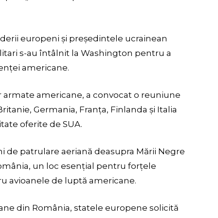
iderii europeni și președintele ucrainean
itari s-au întâlnit la Washington pentru a
tenței americane.
lor armate americane, a convocat o reuniune
itanie, Germania, Franța, Finlanda și Italia
tate oferite de SUA.
i de patrulare aeriană deasupra Mării Negre
mânia, un loc esențial pentru forțele
tru avioanele de luptă americane.
ane din România, statele europene solicită