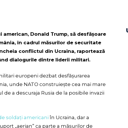
ui american, Donald Trump, să desfășoare
ânia, în cadrul măsurilor de securitate
încheia conflictul din Ucraina, raportează
ând dialogurile dintre liderii militari.
litari europeni dezbat desfășurarea
nia, unde NATO construiește cea mai mare
 de a descuraja Rusia de la posibile invazii
de soldați americani
în Ucraina, dar a
uport „aerian” ca parte a măsurilor de