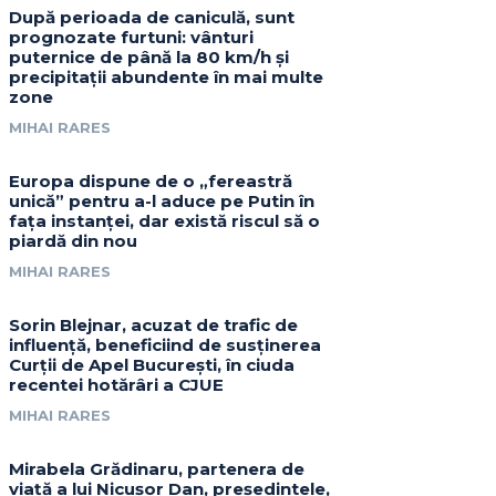
După perioada de caniculă, sunt
prognozate furtuni: vânturi
puternice de până la 80 km/h și
precipitații abundente în mai multe
zone
MIHAI RARES
Europa dispune de o „fereastră
unică” pentru a-l aduce pe Putin în
fața instanței, dar există riscul să o
piardă din nou
MIHAI RARES
Sorin Blejnar, acuzat de trafic de
influență, beneficiind de susținerea
Curții de Apel București, în ciuda
recentei hotărâri a CJUE
MIHAI RARES
Mirabela Grădinaru, partenera de
viață a lui Nicușor Dan, președintele,