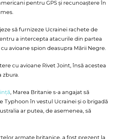
or americani pentru GPS și recunoaștere în
imes.
eze să furnizeze Ucrainei rachete de
entru a intercepta atacurile din partea
 cu avioane spion deasupra Mării Negre.
ere cu avioane Rivet Joint, însă acestea
 zbura.
oință
, Marea Britanie s-a angajat să
e Typhoon în vestul Ucrainei și o brigadă
Australia ar putea, de asemenea, să
rțelor armate britanice, a fost prezent la