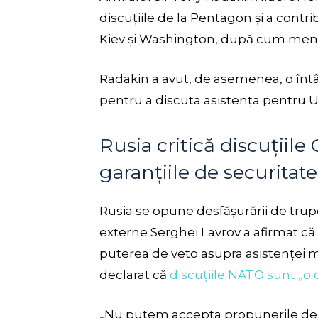
discuțiile de la Pentagon și a contri
Kiev și Washington, după cum men
Radakin a avut, de asemenea, o întâl
pentru a discuta asistența pentru U
Rusia critică discuțiil
garanțiile de securitat
Rusia se opune desfășurării de trup
externe Serghei Lavrov a afirmat că 
puterea de veto asupra asistenței mi
declarat că
discuțiile NATO sunt „o c
„Nu putem accepta propunerile de 