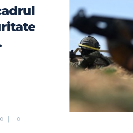
cadrul
ritate
.
50
0