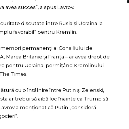
va avea succes”, a spus Lavrov.
ecuritate discutate între Rusia și Ucraina la
mplu favorabil” pentru Kremlin.
i membri permanenți ai Consiliului de
A, Marea Britanie și Franța – ar avea drept de
tare pentru Ucraina, permițând Kremlinului
ă The Times.
gătură cu o întâlnire între Putin și Zelenski,
ta ar trebui să aibă loc înainte ca Trump să
Lavrov a menționat că Putin „consideră
ocieri”.