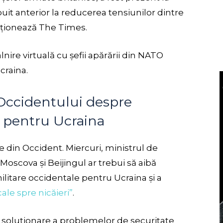
buit anterior la reducerea tensiunilor dintre
ționează The Times.
nire virtuală cu șefii apărării din NATO
craina.
e Occidentului despre
e pentru Ucraina
e din Occident. Miercuri, ministrul de
Moscova și Beijingul ar trebui să aibă
litare occidentale pentru Ucraina și a
ale spre nicăieri”
.
soluționare a problemelor de securitate