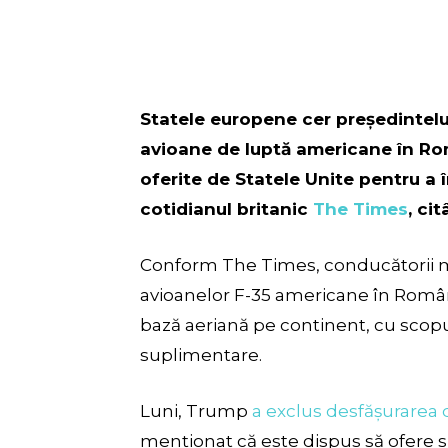
Statele europene cer președintel
avioane de luptă americane în Rom
oferite de Statele Unite pentru a 
cotidianul britanic
The Times
, cit
Conform The Times, conducătorii mi
avioanelor F-35 americane în Româ
bază aeriană pe continent, cu scopul
suplimentare.
Luni, Trump
a exclus desfășurarea 
menționat că este dispus să ofere s