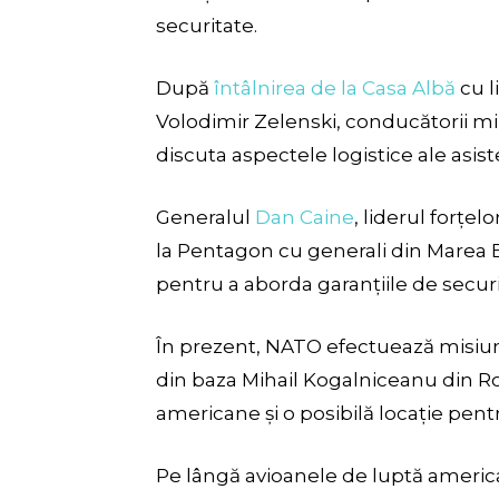
securitate.
După
întâlnirea de la Casa Albă
cu l
Volodimir Zelenski, conducătorii mil
discuta aspectele logistice ale asis
Generalul
Dan Caine
, liderul forțe
la Pentagon cu generali din Marea Br
pentru a aborda garanțiile de securi
În prezent, NATO efectuează misiun
din baza Mihail Kogalniceanu din Ro
americane și o posibilă locație pen
Pe lângă avioanele de luptă americ