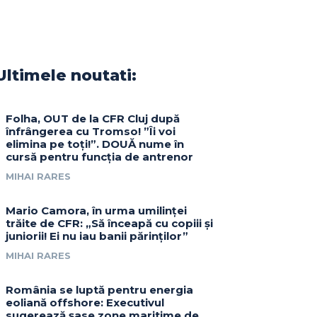
Ultimele noutati:
Folha, OUT de la CFR Cluj după
înfrângerea cu Tromso! ”Îi voi
elimina pe toți!”. DOUĂ nume în
cursă pentru funcția de antrenor
MIHAI RARES
Mario Camora, în urma umilinței
trăite de CFR: „Să înceapă cu copiii și
juniorii! Ei nu iau banii părinților”
MIHAI RARES
România se luptă pentru energia
eoliană offshore: Executivul
sugerează șase zone maritime de