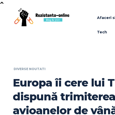
Afaceri si
Tech
DIVERSE NOUTATI
Europa îi cere lui
dispună trimitere
avioanelor de vână