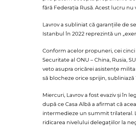
fără Federația Rusă. Acest lucru nu 
Lavrov a subliniat că garanțiile de s
Istanbul în 2022 reprezintă un „exe
Conform acelor propuneri, cei cinc
Securitate al ONU – China, Rusia, SU
veto asupra oricărei asistențe mili
să blocheze orice sprijin, subliniaz
Miercuri, Lavrov a fost evaziv și în le
după ce Casa Albă a afirmat că aceas
intermedieze un summit trilateral. 
ridicarea nivelului delegațiilor la neg