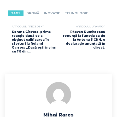
TAGS
DRONĂ
INOVAȚIE
TEHNOLOGIE
ARTICOLUL PRECEDENT
ARTICOLUL URMĂTOR
Sorana Cîrstea, prima
Răzvan Dumitrescu
reacție după ce a
renunță la funcția sa de
obținut calificarea în
la Antena 3 CNN, o
sferturi la Roland
declarație anunțată în
Garros: „Dacă ești învins
direct.
cu 1% din…
Mihai Rares