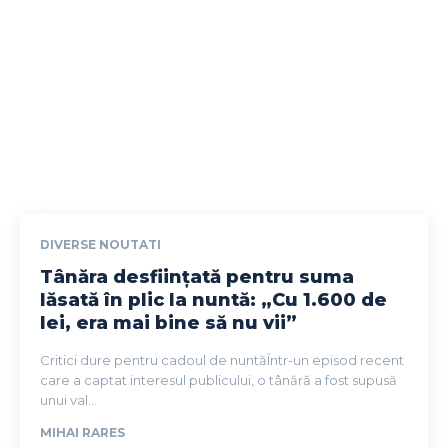
DIVERSE NOUTATI
Tânăra desființată pentru suma
lăsată în plic la nuntă: „Cu 1.600 de
lei, era mai bine să nu vii”
Critici dure pentru cadoul de nuntăÎntr-un episod recent
care a captat interesul publicului, o tânără a fost supusă
unui val...
MIHAI RARES