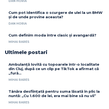
DAN HORIA
Cum pot identifica o scurgere de ulei la un BMW
și de unde provine aceasta?
DAN HORIA
Cum definim moda între clasic și avangardă?
MIHAI RARES
Ultimele postari
Ambulanță lovită cu topoarele într-o localitate
din Cluj, după ce un clip pe TikTok a afirmat că
„fură…
MIHAI RARES
Tânăra desființată pentru suma lăsată în plic la
nuntă: „Cu 1.600 de lei, era mai bine să nu vii”
MIHAI RARES