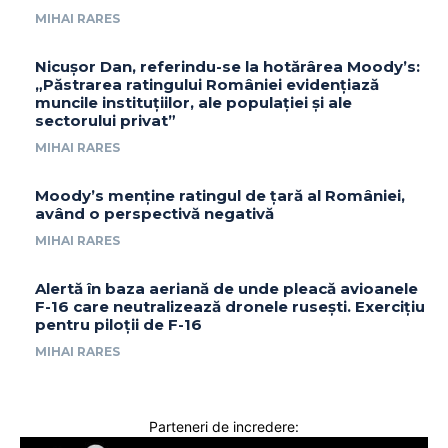
MIHAI RARES
Nicușor Dan, referindu-se la hotărârea Moody’s:
„Păstrarea ratingului României evidențiază
muncile instituțiilor, ale populației și ale
sectorului privat”
MIHAI RARES
Moody’s menține ratingul de țară al României,
având o perspectivă negativă
MIHAI RARES
Alertă în baza aeriană de unde pleacă avioanele
F-16 care neutralizează dronele rusești. Exercițiu
pentru piloții de F-16
MIHAI RARES
Parteneri de incredere: