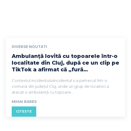
DIVERSE NOUTATI
Ambulanță lovită cu topoarele într-o
localitate din Cluj, după ce un clip pe
TikTok a afirmat că „fură…
Contextul incidentuluiIncidentul s-a petrecut într-o
comună din județul Cluj, unde un grup de localnici a
atacat o ambulanță cu topoare....
MIHAI RARES
CITESTE