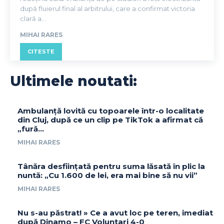
după fluierul final al arbitrului, care a confirmat victoria
clară a...
MIHAI RARES
CITESTE
Ultimele noutati:
Ambulanță lovită cu topoarele într-o localitate
din Cluj, după ce un clip pe TikTok a afirmat că
„fură…
MIHAI RARES
Tânăra desființată pentru suma lăsată în plic la
nuntă: „Cu 1.600 de lei, era mai bine să nu vii”
MIHAI RARES
Nu s-au păstrat! » Ce a avut loc pe teren, imediat
după Dinamo – FC Voluntari 4-0