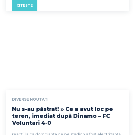
CITESTE
DIVERSE NOUTATI
Nu s-au păstrat! » Ce a avut loc pe
teren, imediat după Dinamo – FC
Voluntari 4-0
reacții la caldAmbianța de pe stadion a fost electrizantă