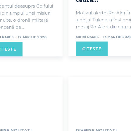
cauza...
dentul deasupra Golfului
Motivul alertei Ro-AlertÎ
icÎn timpul unei misiuni
județul Tulcea, a fost em
nuite, o dronă militară
mesaj Ro-Alert din cauza.
icană de...
MIHAI RARES
-
13 MARTIE 202
I RARES
-
12 APRILIE 2026
CITESTE
ITESTE
ERSE NOUTATI
DIVERSE NOUTATI