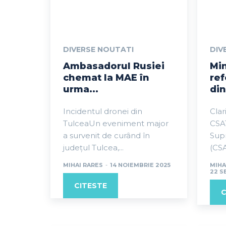
DIVERSE NOUTATI
DIV
Ambasadorul Rusiei
Min
chemat la MAE în
ref
urma...
din
Incidentul dronei din
Clar
TulceaUn eveniment major
CSAT
a survenit de curând în
Supr
județul Tulcea,...
(CSAT
MIHAI RARES
-
14 NOIEMBRIE 2025
MIHA
22 S
CITESTE
C