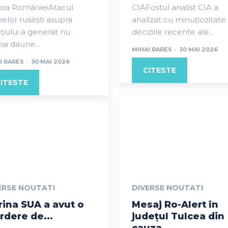
pra RomânieiAtacul
CIAFostul analist CIA a
elor rusești asupra
analizat cu minuțiozitate
țiului a generat nu
deciziile recente ale...
i daune...
MIHAI RARES
-
30 MAI 2026
I RARES
-
30 MAI 2026
CITESTE
ITESTE
ERSE NOUTATI
DIVERSE NOUTATI
ina SUA a avut o
Mesaj Ro-Alert în
rdere de...
județul Tulcea din