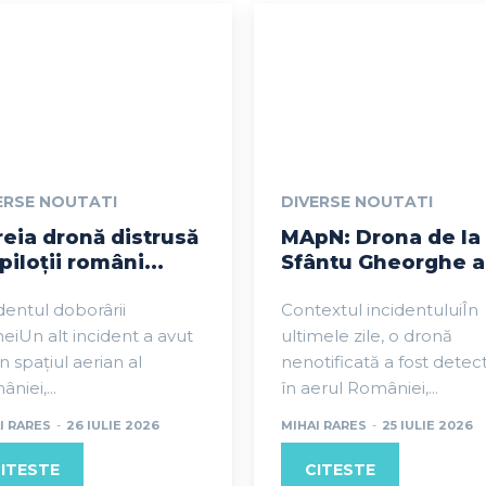
ERSE NOUTATI
DIVERSE NOUTATI
reia dronă distrusă
MApN: Drona de la
piloții români...
Sfântu Gheorghe a.
dentul doborârii
Contextul incidentuluiÎn
eiUn alt incident a avut
ultimele zile, o dronă
în spațiul aerian al
nenotificată a fost detec
niei,...
în aerul României,...
I RARES
-
26 IULIE 2026
MIHAI RARES
-
25 IULIE 2026
ITESTE
CITESTE