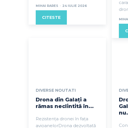
cara
MIHAI RARES
-
24 IULIE 2026
dron
CITESTE
MIHA
C
DIVERSE NOUTATI
DIV
Drona din Galați a
Dr
rămas neclintită în...
Gal
nu.
Rezistența dronei în fața
Con
avioanelorDrona dezvoltată