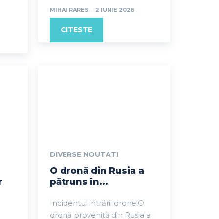
MIHAI RARES
-
2 IUNIE 2026
CITESTE
DIVERSE NOUTATI
O dronă din Rusia a
r
pătruns în...
Incidentul intrării droneiO
dronă provenită din Rusia a