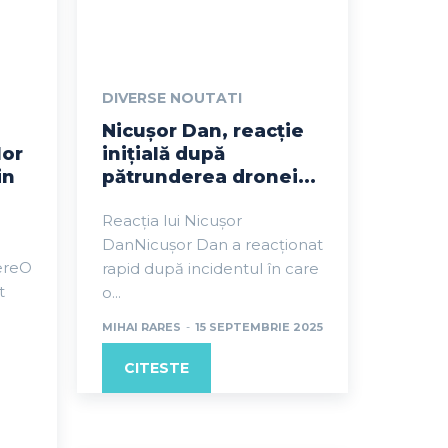
DIVERSE NOUTATI
Nicușor Dan, reacție
lor
inițială după
in
pătrunderea dronei...
Reacția lui Nicușor
DanNicușor Dan a reacționat
ereO
rapid după incidentul în care
t
o...
MIHAI RARES
-
15 SEPTEMBRIE 2025
CITESTE