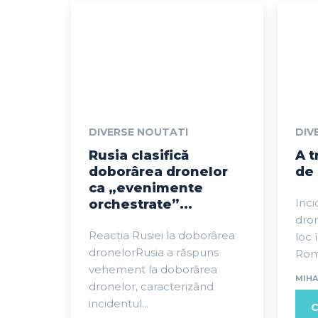
DIVERSE NOUTATI
DIV
Rusia clasifică
A t
doborârea dronelor
de 
ca „evenimente
Inci
orchestrate”...
dron
Reacția Rusiei la doborârea
loc 
dronelorRusia a răspuns
Româ
vehement la doborârea
MIHA
dronelor, caracterizând
incidentul...
C