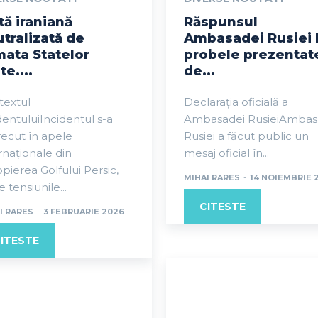
tă iraniană
Răspunsul
tralizată de
Ambasadei Rusiei 
ata Statelor
probele prezentat
te....
de...
textul
Declarația oficială a
dentuluiIncidentul s-a
Ambasadei RusieiAmbas
ecut în apele
Rusiei a făcut public un
rnaționale din
mesaj oficial în...
pierea Golfului Persic,
MIHAI RARES
-
14 NOIEMBRIE 
 tensiunile...
CITESTE
I RARES
-
3 FEBRUARIE 2026
ITESTE