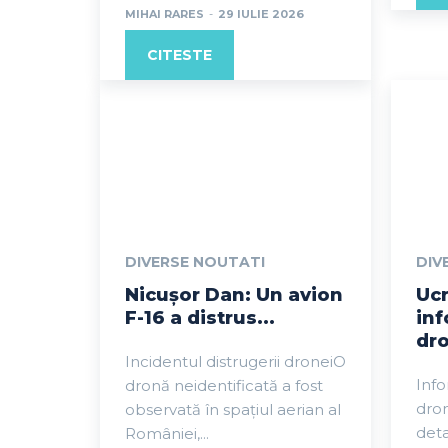
MIHAI RARES
-
29 IULIE 2026
CITESTE
DIVERSE NOUTATI
DIV
Nicușor Dan: Un avion
Ucr
F-16 a distrus...
inf
dro
Incidentul distrugerii droneiO
Info
dronă neidentificată a fost
dro
observată în spațiul aerian al
deta
României,...