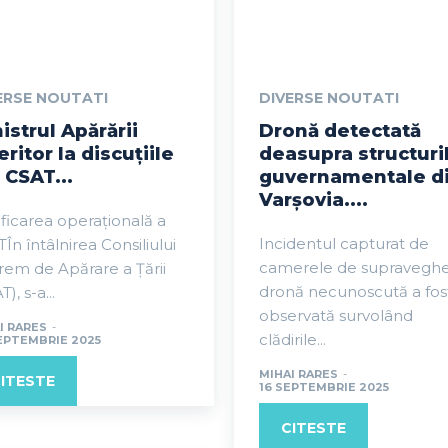
ERSE NOUTATI
DIVERSE NOUTATI
istrul Apărării
Dronă detectată
eritor la discuțiile
deasupra structuri
 CSAT...
guvernamentale d
Varșovia....
ificarea operațională a
Incidentul capturat de
În întâlnirea Consiliului
camerele de supravegh
em de Apărare a Țării
dronă necunoscută a fos
), s-a...
observată survolând
I RARES
-
clădirile...
EPTEMBRIE 2025
MIHAI RARES
-
ITESTE
16 SEPTEMBRIE 2025
CITESTE