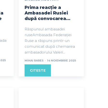
Prima reacție a
la
Ambasadei Rusiei
e
după convocarea...
Răspunsul ambasadei
ruseAmbasada Federației
ada
Ruse a răspuns printr-un
comunicat după chemarea
ambasadorului Valeri...
2025
MIHAI RARES
-
14 NOIEMBRIE 2025
CITESTE