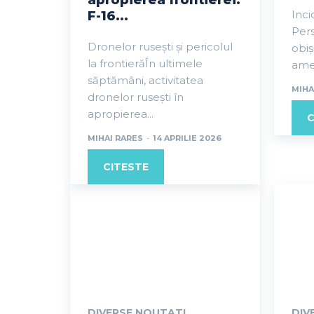
apropierea frontierei:
Inci
F-16...
Pers
Dronelor rusești și pericolul
obiș
la frontierăÎn ultimele
amer
săptămâni, activitatea
MIHA
dronelor rusești în
apropierea...
C
MIHAI RARES
-
14 APRILIE 2026
CITESTE
DIVERSE NOUTATI
DIV