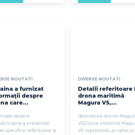
ERSE NOUTATI
DIVERSE NOUTATI
aina a furnizat
Detalii referitoare 
ormații despre
drona maritimă
na care...
Magura V5,...
rmații despre
descrierea dronei Magur
năUcraina a prezentat
V5Drona maritimă Magu
lii specifice referitoare la
V5 reprezintă un vehicul 