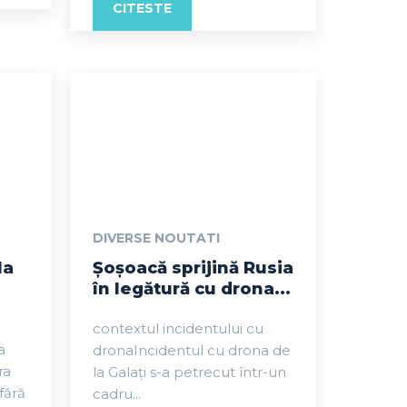
CITESTE
DIVERSE NOUTATI
la
Șoșoacă sprijină Rusia
în legătură cu drona...
contextul incidentului cu
a
dronaIncidentul cu drona de
ra
la Galați s-a petrecut într-un
fără
cadru...