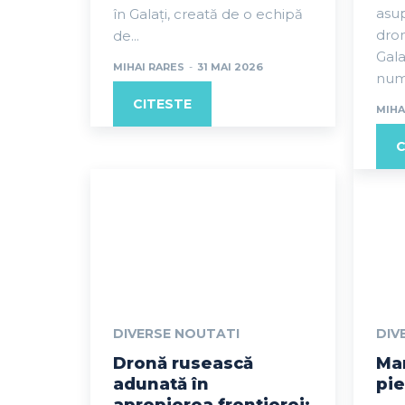
asu
în Galați, creată de o echipă
dron
de...
Gala
MIHAI RARES
-
31 MAI 2026
numa
CITESTE
MIHA
C
DIVERSE NOUTATI
DIV
Dronă rusească
Mar
adunată în
pie