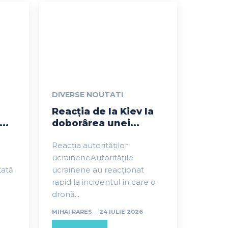
DIVERSE NOUTATI
Reacția de la Kiev la
..
doborârea unei...
Reacția autorităților
ucraineneAutoritățile
tată
ucrainene au reacționat
rapid la incidentul în care o
dronă...
MIHAI RARES
-
24 IULIE 2026