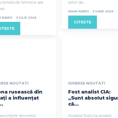
cteristicile tehnice ale
pilot de...
ei...
MIHAI RARES
-
5 IUNIE 2026
I RARES
-
3 IULIE 2026
CITESTE
ITESTE
ERSE NOUTATI
DIVERSE NOUTATI
ona rusească din
Fost analist CIA:
ați a influențat
„Sunt absolut sigu
..
că...
secințele dronelor
Analiza fostului analist