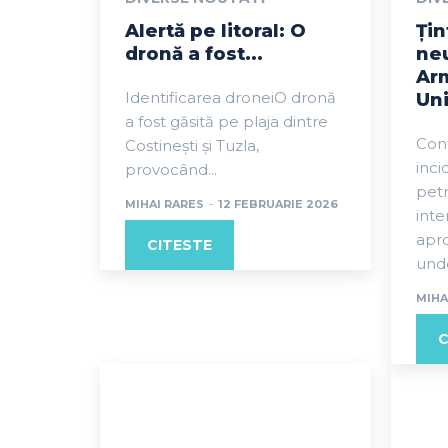
Alertă pe litoral: O
Țin
dronă a fost...
neu
Arm
Identificarea droneiO dronă
Uni
a fost găsită pe plaja dintre
Con
Costinești și Tuzla,
inci
provocând...
petr
MIHAI RARES
-
12 FEBRUARIE 2026
inte
apro
CITESTE
unde
MIHA
C