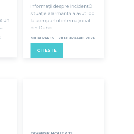
informații despre incidentO
n
situație alarmantă a avut loc
is un
la aeroportul internațional
..
din Dubai,...
6
MIHAI RARES
-
28 FEBRUARIE 2026
CITESTE
DIVERSE NOUTATI