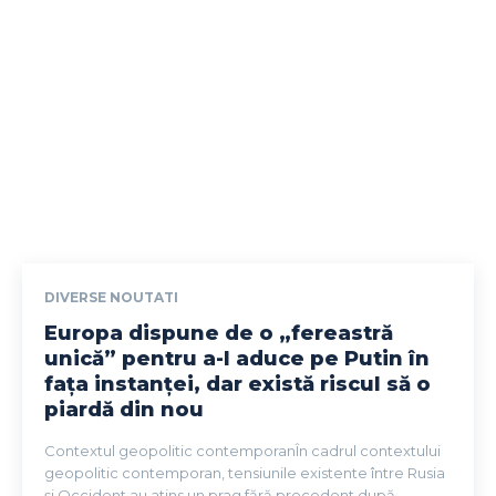
DIVERSE NOUTATI
Europa dispune de o „fereastră
unică” pentru a-l aduce pe Putin în
fața instanței, dar există riscul să o
piardă din nou
Contextul geopolitic contemporanÎn cadrul contextului
geopolitic contemporan, tensiunile existente între Rusia
și Occident au atins un prag fără precedent după...