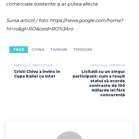
comerciale existente și ar putea afecta
Sursa articol / foto: https://news.google.com/home?
hl=ro&gl=RO&ceid=RO%3Aro
TAGS
CHINA
TAIWAN
TENSIUNI
ARTICOLUL PRECEDENT
ARTICOLUL URMĂTOR
Cristi Chivu a învins în
Licitații cu un singur
Cupa Italiei cu Inter
participant: cum a reușit
statul să acorde
contracte de 100
miliarde lei fără
concurență