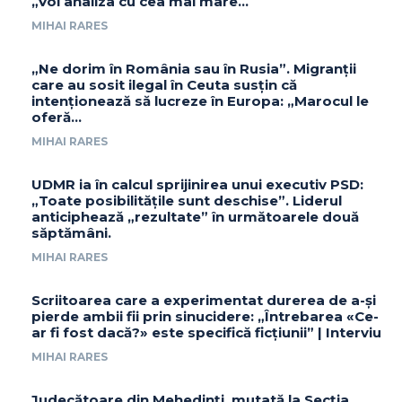
„Voi analiza cu cea mai mare…
MIHAI RARES
„Ne dorim în România sau în Rusia”. Migranții
care au sosit ilegal în Ceuta susțin că
intenționează să lucreze în Europa: „Marocul le
oferă...
MIHAI RARES
UDMR ia în calcul sprijinirea unui executiv PSD:
„Toate posibilitățile sunt deschise”. Liderul
anticiphează „rezultate” în următoarele două
săptămâni.
MIHAI RARES
Scriitoarea care a experimentat durerea de a-și
pierde ambii fii prin sinucidere: „Întrebarea «Ce-
ar fi fost dacă?» este specifică ficțiunii” | Interviu
MIHAI RARES
Judecătoare din Mehedinți, mutată la Secția