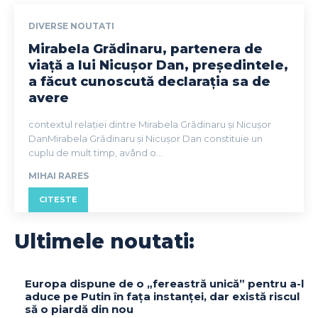
DIVERSE NOUTATI
Mirabela Grădinaru, partenera de
viață a lui Nicușor Dan, președintele,
a făcut cunoscută declarația sa de
avere
contextul relației dintre Mirabela Grădinaru și Nicușor
DanMirabela Grădinaru și Nicușor Dan constituie un
cuplu de mult timp, având o...
MIHAI RARES
CITESTE
Ultimele noutati:
Europa dispune de o „fereastră unică” pentru a-l
aduce pe Putin în fața instanței, dar există riscul
să o piardă din nou