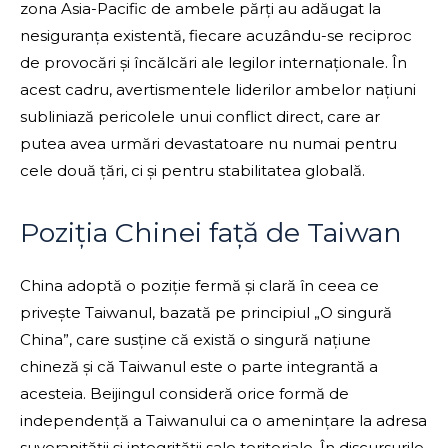
zona Asia-Pacific de ambele părți au adăugat la
nesiguranța existentă, fiecare acuzându-se reciproc
de provocări și încălcări ale legilor internaționale. În
acest cadru, avertismentele liderilor ambelor națiuni
subliniază pericolele unui conflict direct, care ar
putea avea urmări devastatoare nu numai pentru
cele două țări, ci și pentru stabilitatea globală.
Poziția Chinei față de Taiwan
China adoptă o poziție fermă și clară în ceea ce
privește Taiwanul, bazată pe principiul „O singură
China”, care susține că există o singură națiune
chineză și că Taiwanul este o parte integrantă a
acesteia. Beijingul consideră orice formă de
independență a Taiwanului ca o amenințare la adresa
suveranității și integrității sale teritoriale. În discursurile