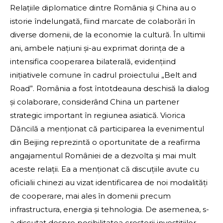
Relațiile diplomatice dintre România și China au o
istorie îndelungată, fiind marcate de colaborări în
diverse domenii, de la economie la cultură. În ultimii
ani, ambele națiuni și-au exprimat dorința de a
intensifica cooperarea bilaterală, evidențiind
inițiativele comune în cadrul proiectului „Belt and
Road”. România a fost întotdeauna deschisă la dialog
și colaborare, considerând China un partener
strategic important în regiunea asiatică. Viorica
Dăncilă a menționat că participarea la evenimentul
din Beijing reprezintă o oportunitate de a reafirma
angajamentul României de a dezvolta și mai mult
aceste relații. Ea a menționat că discuțiile avute cu
oficialii chinezi au vizat identificarea de noi modalități
de cooperare, mai ales în domenii precum
infrastructura, energia și tehnologia. De asemenea, s-
a discutat despre posibilitatea creșterii investițiilor