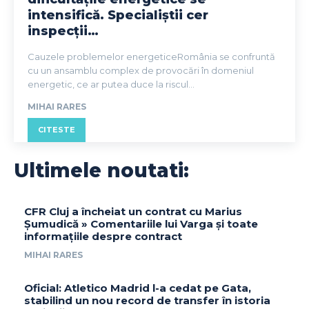
intensifică. Specialiștii cer
inspecții…
Cauzele problemelor energeticeRomânia se confruntă
cu un ansamblu complex de provocări în domeniul
energetic, ce ar putea duce la riscul...
MIHAI RARES
CITESTE
Ultimele noutati:
CFR Cluj a încheiat un contrat cu Marius
Șumudică » Comentariile lui Varga și toate
informațiile despre contract
MIHAI RARES
Oficial: Atletico Madrid l-a cedat pe Gata,
stabilind un nou record de transfer în istoria