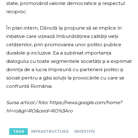
state, promovând valorile democratice și respectul
reciproc.
În plan intern, Dăncilă își propune să se implice în
inițiative care vizează îmbunătățirea calității vieții
cetățenilor, prin promovarea unor politici publice
durabile și incluzive. Ea a subliniat importanța
dialogului cu toate segmentele societății și a exprimat
dorința de a lucra împreună cu partenerii politici și
sociali pentru a găsi soluții la provocările cu care se
confruntă România.
Sursa articol / foto: https://news.google.com/home?
hl=ro&gl=RO&ceid=RO%3Aro
TAGS
INFRASTRUCTURĂ
INVESTIȚII