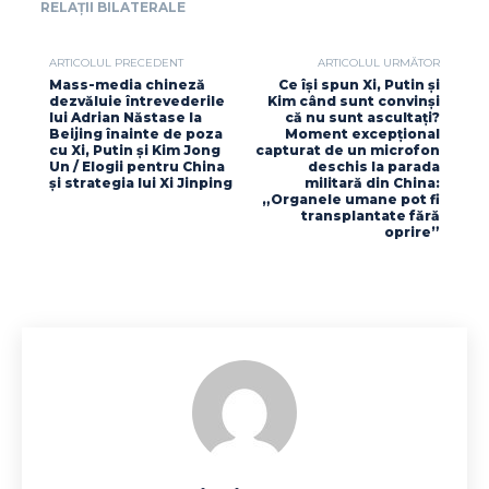
RELAȚII BILATERALE
ARTICOLUL PRECEDENT
ARTICOLUL URMĂTOR
Mass-media chineză
Ce își spun Xi, Putin și
dezvăluie întrevederile
Kim când sunt convinși
lui Adrian Năstase la
că nu sunt ascultați?
Beijing înainte de poza
Moment excepțional
cu Xi, Putin și Kim Jong
capturat de un microfon
Un / Elogii pentru China
deschis la parada
și strategia lui Xi Jinping
militară din China:
„Organele umane pot fi
transplantate fără
oprire”