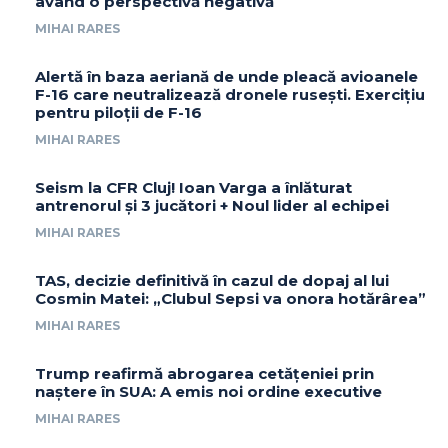
având o perspectivă negativă
MIHAI RARES
Alertă în baza aeriană de unde pleacă avioanele
F-16 care neutralizează dronele rusești. Exercițiu
pentru piloții de F-16
MIHAI RARES
Seism la CFR Cluj! Ioan Varga a înlăturat
antrenorul și 3 jucători + Noul lider al echipei
MIHAI RARES
TAS, decizie definitivă în cazul de dopaj al lui
Cosmin Matei: „Clubul Sepsi va onora hotărârea”
MIHAI RARES
Trump reafirmă abrogarea cetățeniei prin
naștere în SUA: A emis noi ordine executive
MIHAI RARES