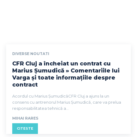
DIVERSE NOUTATI
CFR Cluj a încheiat un contrat cu
Marius Șumudică » Comentariile lui
Varga și toate informațiile despre
contract
Acordul cu Marius ȘumudicăCFR Cluj a ajuns la un
consens cu antrenorul Marius Șumudică, care va prelua
responsabilitatea tehnică a...
MIHAI RARES
CITESTE