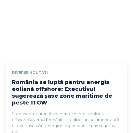
DIVERSE NOUTATI
România se luptă pentru energia
eoliană offshore: Executivul
sugerează șase zone maritime de
peste 11 GW
Propunerea autorităților pentru energia eoliană
offshoreGuvernul României a realizat un pas important în
direcția avansării energiilor regenerabile prin sugestia
de...