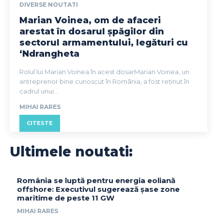
DIVERSE NOUTATI
Marian Voinea, om de afaceri
arestat în dosarul șpăgilor din
sectorul armamentului, legături cu
‘Ndrangheta
Rolul lui Marian Voinea în acest dosarMarian Voinea, un
antreprenor bine cunoscut în România, a fost reținut în
cadrul unui...
MIHAI RARES
CITESTE
Ultimele noutati:
România se luptă pentru energia eoliană
offshore: Executivul sugerează șase zone
maritime de peste 11 GW
MIHAI RARES