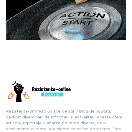
Rezistenta-online.ro un site de stiri / blog de noutati,
dedicat diseminarii de informatii si actualitati. Acesta ofera
articole, reportaje si analize pe teme diverse, de la
evenimente curente la subiecte specifice de interes. Este