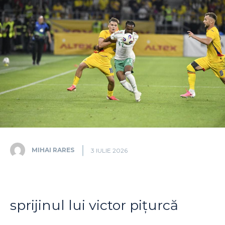
MIHAI RARES
3 IULIE 2026
sprijinul lui victor pițurcă