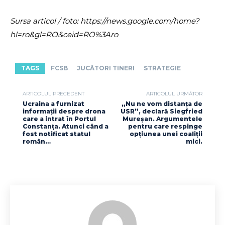
Sursa articol / foto: https://news.google.com/home?
hl=ro&gl=RO&ceid=RO%3Aro
TAGS
FCSB
JUCĂTORI TINERI
STRATEGIE
ARTICOLUL PRECEDENT
ARTICOLUL URMĂTOR
Ucraina a furnizat
„Nu ne vom distanța de
informații despre drona
USR”, declară Siegfried
care a intrat în Portul
Mureșan. Argumentele
Constanța. Atunci când a
pentru care respinge
fost notificat statul
opțiunea unei coaliții
român…
mici.