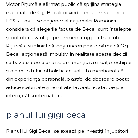
Victor Pițurcă a afirmat public că sprijină strategia
elaborată de Gigi Becali privind conducerea echipei
FCSB. Fostul selecționer al naționalei României
consideră că alegerile făcute de Becali sunt înțelepte
și pot oferi avantaje pe termen lung pentru club.
Pițurcă a subliniat că, deși uneori poate părea că Gigi
Becali acționează impulsiv, în realitate aceste decizii
se bazează pe o analiză amănunțită a situației echipei
și a contextului fotbalistic actual. El a menționat că,
din experiența personală, o astfel de abordare poate
aduce stabilitate și rezultate favorabile, atât pe plan
intern, cât și internațional.
planul lui gigi becali
Planul lui Gigi Becali se axează pe investiții în jucători