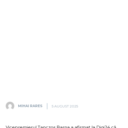
MIHAI RARES
5 AUGUST 2025
Vicepremierul Tanczos Barna a afirmat la Digi24 că,