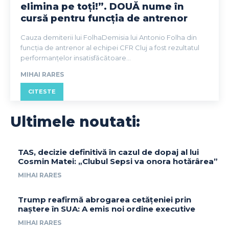
elimina pe toți!”. DOUĂ nume în
cursă pentru funcția de antrenor
Cauza demiterii lui FolhaDemisia lui Antonio Folha din
funcția de antrenor al echipei CFR Cluj a fost rezultatul
performanțelor insatisfăcătoare...
MIHAI RARES
CITESTE
Ultimele noutati:
TAS, decizie definitivă în cazul de dopaj al lui
Cosmin Matei: „Clubul Sepsi va onora hotărârea”
MIHAI RARES
Trump reafirmă abrogarea cetățeniei prin
naștere în SUA: A emis noi ordine executive
MIHAI RARES