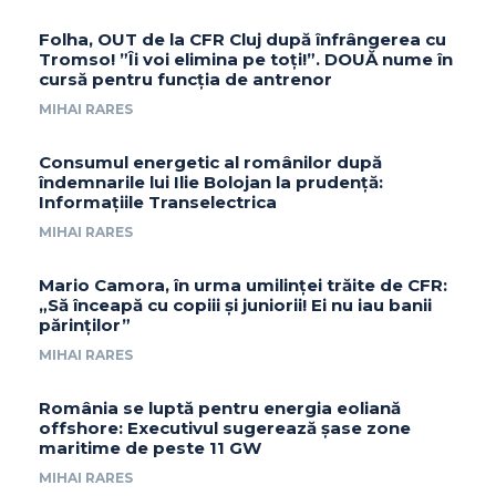
Folha, OUT de la CFR Cluj după înfrângerea cu
Tromso! ”Îi voi elimina pe toți!”. DOUĂ nume în
cursă pentru funcția de antrenor
MIHAI RARES
Consumul energetic al românilor după
îndemnarile lui Ilie Bolojan la prudență:
Informațiile Transelectrica
MIHAI RARES
Mario Camora, în urma umilinței trăite de CFR:
„Să înceapă cu copiii și juniorii! Ei nu iau banii
părinților”
MIHAI RARES
România se luptă pentru energia eoliană
offshore: Executivul sugerează șase zone
maritime de peste 11 GW
MIHAI RARES