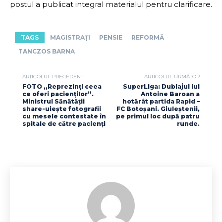
postul a publicat integral materialul pentru clarificare.
TAGS
MAGISTRAȚI
PENSIE
REFORMĂ
TANCZOS BARNA
ARTICOLUL PRECEDENT
ARTICOLUL URMĂTOR
FOTO „Reprezinți ceea
SuperLiga: Dublajul lui
ce oferi pacienților”.
Antoine Baroan a
Ministrul Sănătății
hotărât partida Rapid –
share-uiește fotografii
FC Botoșani. Giuleștenii,
cu mesele contestate în
pe primul loc după patru
spitale de către pacienți
runde.