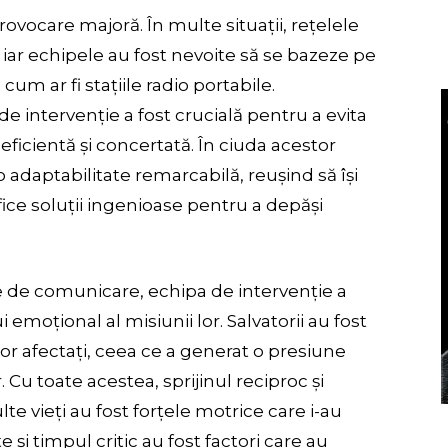
vocare majoră. În multe situații, rețelele
 iar echipele au fost nevoite să se bazeze pe
m ar fi stațiile radio portabile.
de intervenție a fost crucială pentru a evita
eficientă și concertată. În ciuda acestor
o adaptabilitate remarcabilă, reușind să își
ifice soluții ingenioase pentru a depăși
le de comunicare, echipa de intervenție a
i emoțional al misiunii lor. Salvatorii au fost
lor afectați, ceea ce a generat o presiune
 Cu toate acestea, sprijinul reciproc și
e vieți au fost forțele motrice care i-au
 și timpul critic au fost factori care au