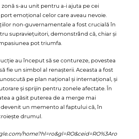
 zonă s-au unit pentru a-i ajuta pe cei
suport emoțional celor care aveau nevoie.
ațiilor non-guvernamentale a fost crucială în
ru supraviețuitori, demonstrând că, chiar și
compasiunea pot triumfa.
rucție au început să se contureze, povestea
să fie un simbol al renașterii. Aceasta a fost
noscută pe plan național și internațional, și
utorare și sprijin pentru zonele afectate. În
tatea a găsit puterea de a merge mai
a devenit un memento al faptului că, în
 croiește drumul.
s.google.com/home?hl=ro&gl=RO&ceid=RO%3Aro