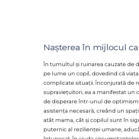
Nașterea în mijlocul ca
În tumultul și ruinarea cauzate de d
pe lume un copil, dovedind că viața 
complicate situații. Înconjurată de 
supraviețuitori, ea a manifestat u
de disperare într-unul de optimism.
asistența necesară, creând un spați
atât mama, cât și copilul sunt în si
puternic al rezilienței umane, aducâ
întunecat. În ciuda circumstanțelor