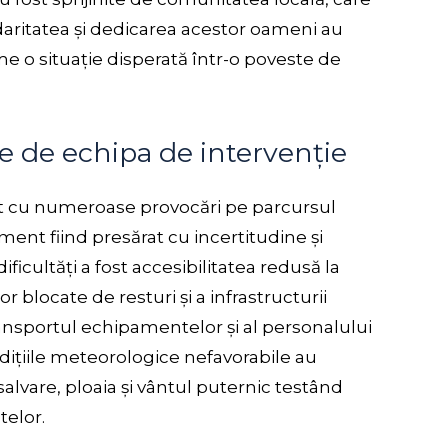
lidaritatea și dedicarea acestor oameni au
me o situație disperată într-o poveste de
e de echipa de intervenție
at cu numeroase provocări pe parcursul
ment fiind presărat cu incertitudine și
ficultăți a fost accesibilitatea redusă la
 blocate de resturi și a infrastructurii
ransportul echipamentelor și al personalului
ndițiile meteorologice nefavorabile au
salvare, ploaia și vântul puternic testând
telor.