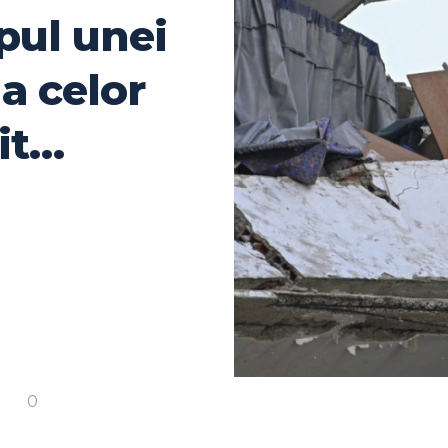
pul unei
a celor
it…
0