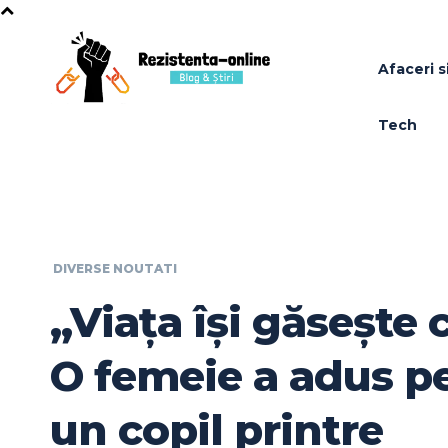
Afaceri si
Tech
DIVERSE NOUTATI
„Viața își găsește 
O femeie a adus p
un copil printre