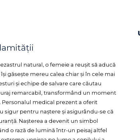
lamității
ezastrul natural, o femeie a reușit să aducă
își găsește mereu calea chiar și în cele mai
resturi și echipe de salvare care căutau
n curaj remarcabil, transformând un moment
 Personalul medical prezent a oferit
u sigur pentru naștere și asigurându-se că
guranță. Nașterea a devenit un simbol
nd o rază de lumină într-un peisaj altfel
 extreme, venirea pe lume a copilului a