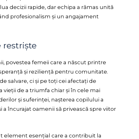
 lua decizii rapide, dar echipa a rămas unită
rând profesionalism și un angajament
restriște
inii, povestea femeii care a născut printre
peranță și reziliență pentru comunitate.
 salvare, ci și pe toți cei afectați de
ieții de a triumfa chiar și în cele mai
ilor și suferinței, nașterea copilului a
a încurajat oamenii să privească spre viitor
lt element esențial care a contribuit la