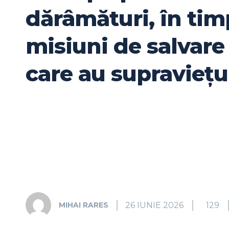
dărâmături, în tim
misiuni de salvare 
care au supraviețu
26 IUNIE 2026
129
MIHAI RARES