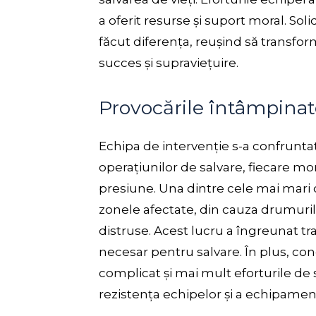
a oferit resurse și suport moral. So
făcut diferența, reușind să transfor
succes și supraviețuire.
Provocările întâmpinat
Echipa de intervenție s-a confrunt
operațiunilor de salvare, fiecare mo
presiune. Una dintre cele mai mari di
zonele afectate, din cauza drumurilor
distruse. Acest lucru a îngreunat t
necesar pentru salvare. În plus, co
complicat și mai mult eforturile de 
rezistența echipelor și a echipamen