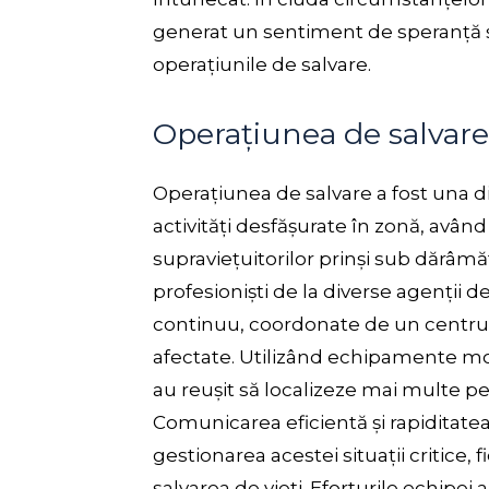
generat un sentiment de speranță și 
operațiunile de salvare.
Operațiunea de salvare
Operațiunea de salvare a fost una d
activități desfășurate în zonă, având 
supraviețuitorilor prinși sub dărâm
profesioniști de la diverse agenții d
continuu, coordonate de un centru 
afectate. Utilizând echipamente mod
au reușit să localizeze mai multe pe
Comunicarea eficientă și rapiditatea 
gestionarea acestei situații critice,
salvarea de vieți. Eforturile echipei 