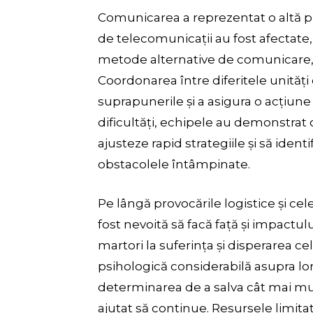
Comunicarea a reprezentat o altă pro
de telecomunicații au fost afectate,
metode alternative de comunicare, cu
Coordonarea între diferitele unități 
suprapunerile și a asigura o acțiune 
dificultăți, echipele au demonstrat 
ajusteze rapid strategiile și să ident
obstacolele întâmpinate.
Pe lângă provocările logistice și ce
fost nevoită să facă față și impactulu
martori la suferința și disperarea ce
psihologică considerabilă asupra lor.
determinarea de a salva cât mai mult
ajutat să continue. Resursele limitate