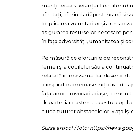
menținerea speranței. Locuitorii din
afectați, oferind adăpost, hrană și 
Implicarea voluntarilor și a organiz
asigurarea resurselor necesare pent
în fața adversității, umanitatea și 
Pe măsură ce eforturile de reconst
femeii și a copilului său a continuat 
relatată în mass-media, devenind cu
a inspirat numeroase inițiative de aj
fața unor provocări uriașe, comuni
departe, iar nașterea acestui copil 
ciuda tuturor obstacolelor, viața își
Sursa articol / foto: https://new