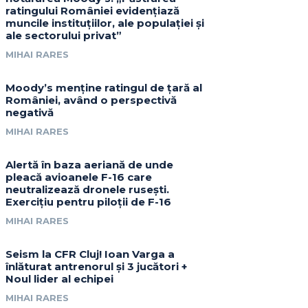
ratingului României evidențiază
muncile instituțiilor, ale populației și
ale sectorului privat”
MIHAI RARES
Moody’s menține ratingul de țară al
României, având o perspectivă
negativă
MIHAI RARES
Alertă în baza aeriană de unde
pleacă avioanele F-16 care
neutralizează dronele rusești.
Exercițiu pentru piloții de F-16
MIHAI RARES
Seism la CFR Cluj! Ioan Varga a
înlăturat antrenorul și 3 jucători +
Noul lider al echipei
MIHAI RARES