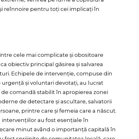
reînnoire pentru toți cei implicați în
intre cele mai complicate și obositoare
ca obiectiv principal găsirea și salvarea
ături. Echipele de intervenție, compuse din
e urgență și voluntari devotați, au lucrat
de comandă stabilit în apropierea zonei
erne de detectare și ascultare, salvatorii
rsoane, printre care și femeia care a născut.
intervențiilor au fost esențiale în
 fiecare minut având o importanță capitală în
au fost sprijinite de comunitatea locală, care