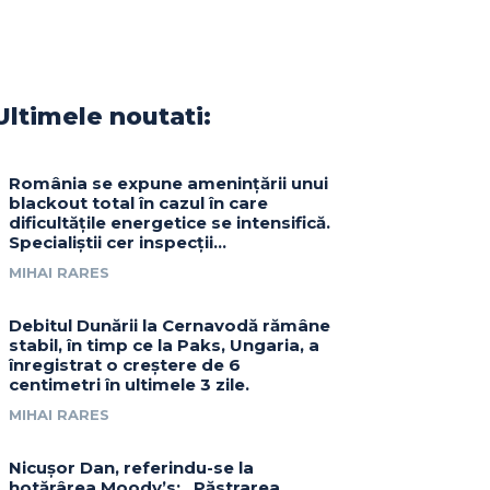
Ultimele noutati:
România se expune amenințării unui
blackout total în cazul în care
dificultățile energetice se intensifică.
Specialiștii cer inspecții…
MIHAI RARES
Debitul Dunării la Cernavodă rămâne
stabil, în timp ce la Paks, Ungaria, a
înregistrat o creștere de 6
centimetri în ultimele 3 zile.
MIHAI RARES
Nicușor Dan, referindu-se la
hotărârea Moody’s: „Păstrarea