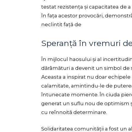
testat rezistența și capacitatea de a
în fața acestor provocări, demonst
neclintit față de
Speranță în vremuri de 
În mijlocul haosului și al incertitud
dărâmături a devenit un simbol de s
Aceasta a inspirat nu doar echipele de
calamitate, amintindu-le de puterea v
întunecate momente. În ciuda pierder
generat un suflu nou de optimism și 
cu reînnoită determinare.
Solidaritatea comunității a fost un a