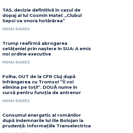
TAS, decizie definitivă în cazul de
dopaj al lui Cosmin Matei: „Clubul
Sepsi va onora hotărârea”
MIHAI RARES
Trump reafirmă abrogarea
cetățeniei prin naștere în SUA: A emis
noi ordine executive
MIHAI RARES
Folha, OUT de la CFR Cluj după
înfrângerea cu Tromso! ”Îi voi
elimina pe toți!”. DOUĂ nume în
cursă pentru funcția de antrenor
MIHAI RARES
Consumul energetic al românilor
după îndemnarile lui Ilie Bolojan la
prudență: Informațiile Transelectrica