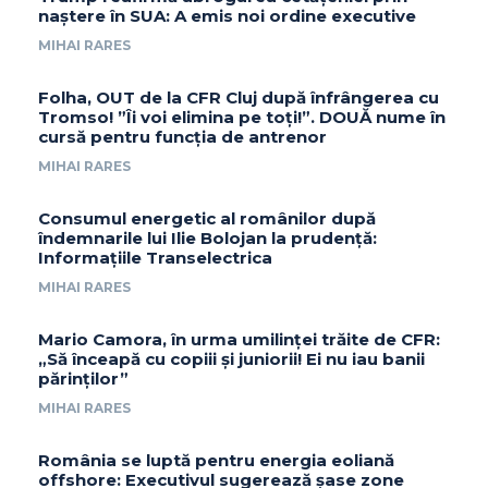
naștere în SUA: A emis noi ordine executive
MIHAI RARES
Folha, OUT de la CFR Cluj după înfrângerea cu
Tromso! ”Îi voi elimina pe toți!”. DOUĂ nume în
cursă pentru funcția de antrenor
MIHAI RARES
Consumul energetic al românilor după
îndemnarile lui Ilie Bolojan la prudență:
Informațiile Transelectrica
MIHAI RARES
Mario Camora, în urma umilinței trăite de CFR:
„Să înceapă cu copiii și juniorii! Ei nu iau banii
părinților”
MIHAI RARES
România se luptă pentru energia eoliană
offshore: Executivul sugerează șase zone