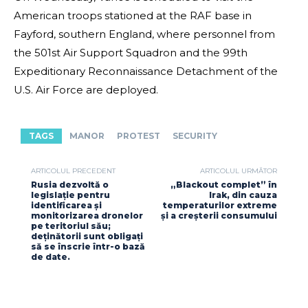
American troops stationed at the RAF base in
Fayford, southern England, where personnel from
the 501st Air Support Squadron and the 99th
Expeditionary Reconnaissance Detachment of the
U.S. Air Force are deployed.
TAGS
MANOR
PROTEST
SECURITY
ARTICOLUL PRECEDENT
ARTICOLUL URMĂTOR
Rusia dezvoltă o
„Blackout complet” în
legislație pentru
Irak, din cauza
identificarea și
temperaturilor extreme
monitorizarea dronelor
și a creșterii consumului
pe teritoriul său;
deținătorii sunt obligați
să se înscrie într-o bază
de date.