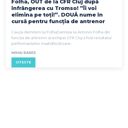
Folha, OUT de la CFR Cluj după
înfrângerea cu Tromso! ”Îi voi
elimina pe toți!”. DOUĂ nume în
cursă pentru funcția de antrenor
Cauza demiterii lui FolhaDemisia lui Antonio Folha din
funcția de antrenor al echipei CFR Cluj a fost rezultatul
performanțelor insatisfăcătoare...
MIHAI RARES
CITESTE