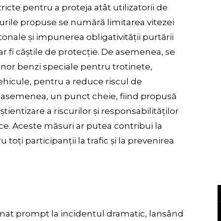
cte pentru a proteja atât utilizatorii de
ăsurile propuse se numără limitarea vitezei
onale și impunerea obligativității purtării
 fi căștile de protecție. De asemenea, se
unor benzi speciale pentru trotinete,
ehicule, pentru a reduce riscul de
e asemenea, un punct cheie, fiind propusă
entizare a riscurilor și responsabilităților
rice. Aceste măsuri ar putea contribui la
oți participanții la trafic și la prevenirea
ionat prompt la incidentul dramatic, lansând