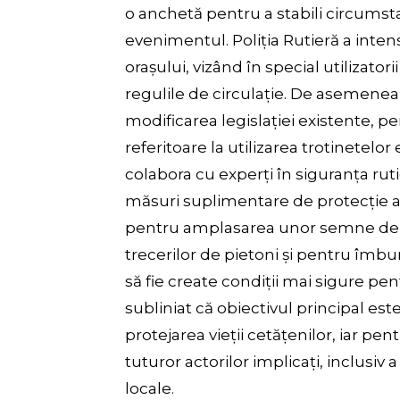
o anchetă pentru a stabili circumst
evenimentul. Poliția Rutieră a inten
orașului, vizând în special utilizator
regulile de circulație. De asemenea, a
modificarea legislației existente, p
referitoare la utilizarea trotinetelor
colabora cu experți în siguranța ru
măsuri suplimentare de protecție a p
pentru amplasarea unor semne de a
trecerilor de pietoni și pentru îmbună
să fie create condiții mai sigure pentr
subliniat că obiectivul principal est
protejarea vieții cetățenilor, iar p
tuturor actorilor implicați, inclusiv a
locale.