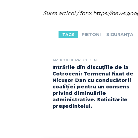
Sursa articol / foto: https://new
PIETONI
SIGURANȚA
TAGS
ARTICOLUL PRECEDENT
Intrările din discuțiile de la
Cotroceni: Termenul fixat de
Nicușor Dan cu conducătorii
coaliției pentru un consens
privind diminuările
administrative. Solicitările
președintelui.