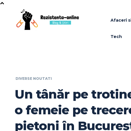
Afaceri si
Tech
DIVERSE NOUTATI
Un tânăr pe trotin
o femeie pe trecer
pietoni în Bucureș