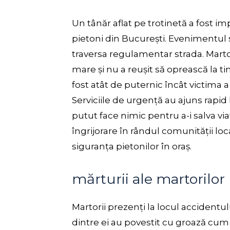
Un tânăr aflat pe trotinetă a fost im
pietoni din București. Evenimentul s
traversa regulamentar strada. Martor
mare și nu a reușit să oprească la t
fost atât de puternic încât victima a 
Serviciile de urgență au ajuns rapid 
putut face nimic pentru a-i salva vi
îngrijorare în rândul comunității lo
siguranța pietonilor în oraș.
mărturii ale martorilor
Martorii prezenți la locul accidentul
dintre ei au povestit cu groază cum