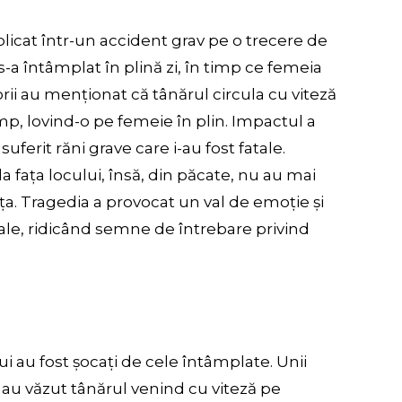
plicat într-un accident grav pe o trecere de
-a întâmplat în plină zi, în timp ce femeia
ii au menționat că tânărul circula cu viteză
imp, lovind-o pe femeie în plin. Impactul a
suferit răni grave care i-au fost fatale.
la fața locului, însă, din păcate, nu au mai
ața. Tragedia a provocat un val de emoție și
cale, ridicând semne de întrebare privind
ui au fost șocați de cele întâmplate. Unii
 au văzut tânărul venind cu viteză pe