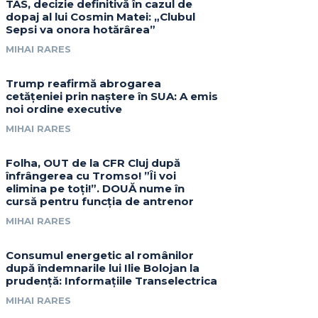
TAS, decizie definitivă în cazul de
dopaj al lui Cosmin Matei: „Clubul
Sepsi va onora hotărârea”
MIHAI RARES
Trump reafirmă abrogarea
cetățeniei prin naștere în SUA: A emis
noi ordine executive
MIHAI RARES
Folha, OUT de la CFR Cluj după
înfrângerea cu Tromso! ”Îi voi
elimina pe toți!”. DOUĂ nume în
cursă pentru funcția de antrenor
MIHAI RARES
Consumul energetic al românilor
după îndemnarile lui Ilie Bolojan la
prudență: Informațiile Transelectrica
MIHAI RARES