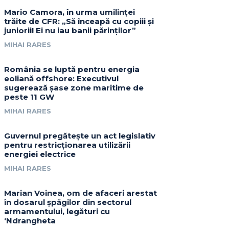
Mario Camora, în urma umilinței
trăite de CFR: „Să înceapă cu copiii și
juniorii! Ei nu iau banii părinților”
MIHAI RARES
România se luptă pentru energia
eoliană offshore: Executivul
sugerează șase zone maritime de
peste 11 GW
MIHAI RARES
Guvernul pregătește un act legislativ
pentru restricționarea utilizării
energiei electrice
MIHAI RARES
Marian Voinea, om de afaceri arestat
în dosarul șpăgilor din sectorul
armamentului, legături cu
‘Ndrangheta