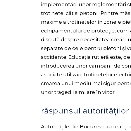
implementării unor reglementări stri
trotinete, cât și pietonii. Printre m
maxime a trotinetelor în zonele piet
echipamentului de protecție, cum ar
discută despre necesitatea creării 
separate de cele pentru pietoni și v
accidente. Educația rutieră este, d
introducerea unor campanii de conști
asociate utilizării trotinetelor elect
crearea unui mediu mai sigur pentru t
unor tragedii similare în viitor.
răspunsul autorităților
Autoritățile din București au reacț