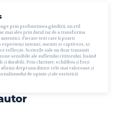
s
inge prin profunzimea gândirii, un stil
dar mai ales prin darul rar de a transforma
autentică. Fiecare text care îi poartă
experiență intensă, menită să captiveze, să
ce reflecție. Scrierile sale nu doar transmit
 zone sensibile ale sufletului cititorului, lăsând
și durabilă. Prin claritate, echilibru și forță
 afirmă drept una dintre cele mai valoroase și
urnalismului de opinie și ale eseisticii
autor