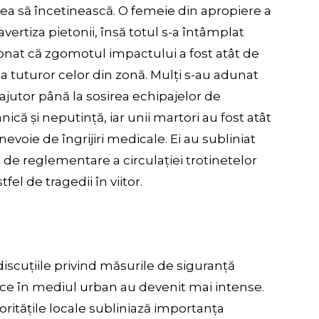
rea să încetinească. O femeie din apropiere a
avertiza pietonii, însă totul s-a întâmplat
onat că zgomotul impactului a fost atât de
ia tuturor celor din zonă. Mulți s-au adunat
 ajutor până la sosirea echipajelor de
că și neputință, iar unii martori au fost atât
evoie de îngrijiri medicale. Ei au subliniat
 de reglementare a circulației trotinetelor
fel de tragedii în viitor.
iscuțiile privind măsurile de siguranță
rice în mediul urban au devenit mai intense.
utoritățile locale subliniază importanța