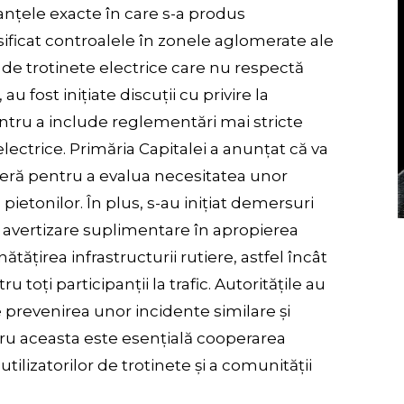
anțele exacte în care s-a produs
sificat controalele în zonele aglomerate ale
ii de trotinete electrice care nu respectă
u fost inițiate discuții cu privire la
entru a include reglementări mai stricte
 electrice. Primăria Capitalei a anunțat că va
tieră pentru a evalua necesitatea unor
ietonilor. În plus, s-au inițiat demersuri
vertizare suplimentare în apropierea
tățirea infrastructurii rutiere, astfel încât
u toți participanții la trafic. Autoritățile au
e prevenirea unor incidente similare și
entru aceasta este esențială cooperarea
 utilizatorilor de trotinete și a comunității