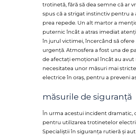
trotinetă, fără să dea semne că ar v
spus că a strigat instinctiv pentru a 
prea repede. Un alt martor a menți
puternic încât a atras imediat atenț
în jurul victimei, încercând să ofere
urgență. Atmosfera a fost una de pani
de afectați emoțional încât au avut n
necesitatea unor măsuri mai stricte
electrice în oraș, pentru a preveni ast
măsurile de siguranță
În urma acestui incident dramatic, d
pentru utilizarea trotinetelor elect
Specialiștii în siguranța rutieră și a