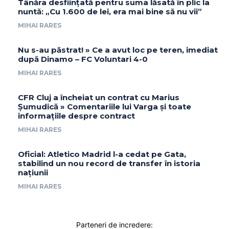
Tânăra desființată pentru suma lăsată în plic la
nuntă: „Cu 1.600 de lei, era mai bine să nu vii”
MIHAI RARES
Nu s-au păstrat! » Ce a avut loc pe teren, imediat
după Dinamo – FC Voluntari 4-0
MIHAI RARES
CFR Cluj a încheiat un contrat cu Marius
Șumudică » Comentariile lui Varga și toate
informațiile despre contract
MIHAI RARES
Oficial: Atletico Madrid l-a cedat pe Gata,
stabilind un nou record de transfer în istoria
națiunii
MIHAI RARES
Parteneri de incredere: