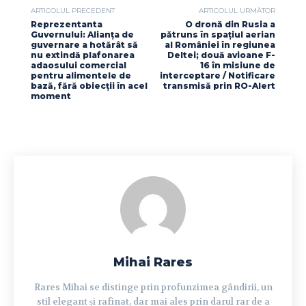
ARTICOLUL PRECEDENT
ARTICOLUL URMĂTOR
Reprezentanta
O dronă din Rusia a
Guvernului: Alianţa de
pătruns în spațiul aerian
guvernare a hotărât să
al României în regiunea
nu extindă plafonarea
Deltei; două avioane F-
adaosului comercial
16 în misiune de
pentru alimentele de
interceptare / Notificare
bază, fără obiecţii în acel
transmisă prin RO-Alert
moment
Mihai Rares
Rares Mihai se distinge prin profunzimea gândirii, un
stil elegant și rafinat, dar mai ales prin darul rar de a