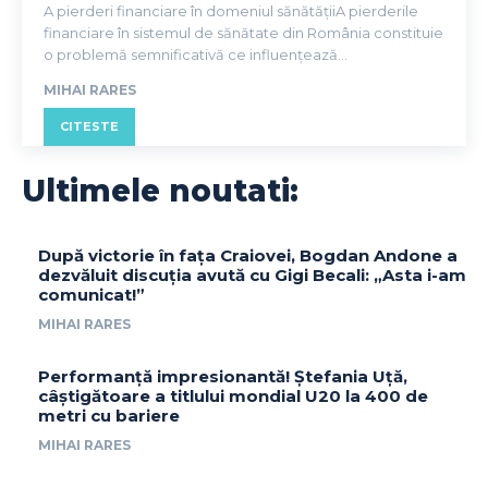
A pierderi financiare în domeniul sănătățiiA pierderile
financiare în sistemul de sănătate din România constituie
o problemă semnificativă ce influențează...
MIHAI RARES
CITESTE
Ultimele noutati:
După victorie în fața Craiovei, Bogdan Andone a
dezvăluit discuția avută cu Gigi Becali: „Asta i-am
comunicat!”
MIHAI RARES
Performanță impresionantă! Ștefania Uță,
câștigătoare a titlului mondial U20 la 400 de
metri cu bariere
MIHAI RARES