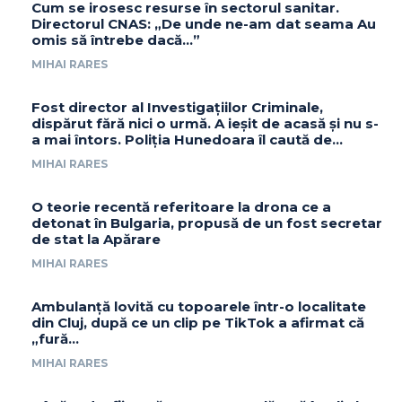
Cum se irosesc resurse în sectorul sanitar.
Directorul CNAS: „De unde ne-am dat seama Au
omis să întrebe dacă…”
MIHAI RARES
Fost director al Investigațiilor Criminale,
dispărut fără nici o urmă. A ieșit de acasă și nu s-
a mai întors. Poliția Hunedoara îl caută de...
MIHAI RARES
O teorie recentă referitoare la drona ce a
detonat în Bulgaria, propusă de un fost secretar
de stat la Apărare
MIHAI RARES
Ambulanță lovită cu topoarele într-o localitate
din Cluj, după ce un clip pe TikTok a afirmat că
„fură…
MIHAI RARES