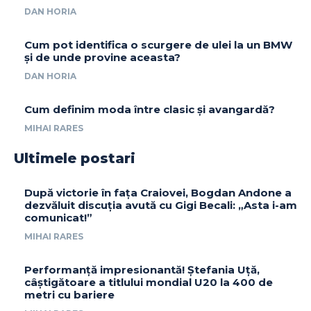
DAN HORIA
Cum pot identifica o scurgere de ulei la un BMW
și de unde provine aceasta?
DAN HORIA
Cum definim moda între clasic și avangardă?
MIHAI RARES
Ultimele postari
După victorie în fața Craiovei, Bogdan Andone a
dezvăluit discuția avută cu Gigi Becali: „Asta i-am
comunicat!”
MIHAI RARES
Performanță impresionantă! Ștefania Uță,
câștigătoare a titlului mondial U20 la 400 de
metri cu bariere