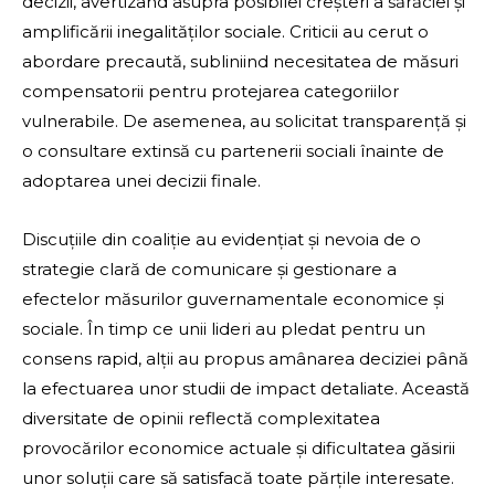
decizii, avertizând asupra posibilei creșteri a sărăciei și
amplificării inegalităților sociale. Criticii au cerut o
abordare precaută, subliniind necesitatea de măsuri
compensatorii pentru protejarea categoriilor
vulnerabile. De asemenea, au solicitat transparență și
o consultare extinsă cu partenerii sociali înainte de
adoptarea unei decizii finale.
Discuțiile din coaliție au evidențiat și nevoia de o
strategie clară de comunicare și gestionare a
efectelor măsurilor guvernamentale economice și
sociale. În timp ce unii lideri au pledat pentru un
consens rapid, alții au propus amânarea deciziei până
la efectuarea unor studii de impact detaliate. Această
diversitate de opinii reflectă complexitatea
provocărilor economice actuale și dificultatea găsirii
unor soluții care să satisfacă toate părțile interesate.